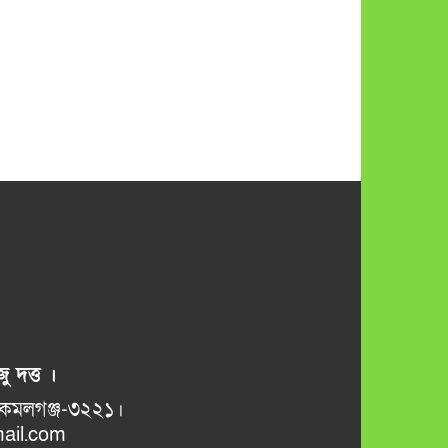
ু দত্ত ।
ভানুগাছ বাজার, কমলগঞ্জ-৩২২১।
il.com