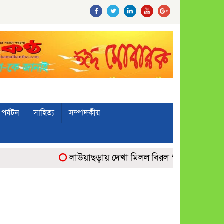
পর্যটন
সাহিত্য
সম্পাদকীয়
লাউয়াছড়ায় দেখা মিলল বিরল ‘উল্টোলেজি’ বানর