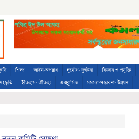
কৃষি
শিল্প
আইন-অপরাধ
দুর্যোগ- দুর্ঘটনা
বিজ্ঞান ও প্রযুক্তি
সংস্কৃতি
ইতিহাস- ঐতিহ্য
এক্সক্লুসিভ
সমস্যা-সম্ভাবনা- উন্নয়ন