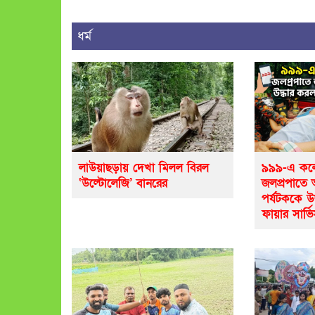
ধর্ম
লাউয়াছড়ায় দেখা মিলল বিরল
৯৯৯-এ কলে
‘উল্টোলেজি’ বানরের
জলপ্রপাতে
পর্যটককে উ
ফায়ার সার্ভ