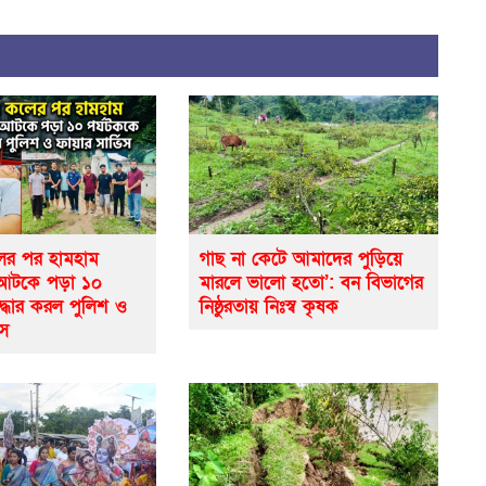
র পর হামহাম
গাছ না কেটে আমাদের পুড়িয়ে
 আটকে পড়া ১০
মারলে ভালো হতো’: বন বিভাগের
দ্ধার করল পুলিশ ও
নিষ্ঠুরতায় নিঃস্ব কৃষক
িস