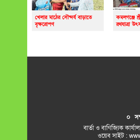
খেলার মাঠের সৌন্দর্য বাড়াতে
কমলগঞ্জে শ্র
বৃক্ষরোপণ
রথযাত্রা উৎ
০ সম্প
বার্তা ও বাণিজ্যিক কার্যালয় 
ওয়েব সাইট : www.kamalkant