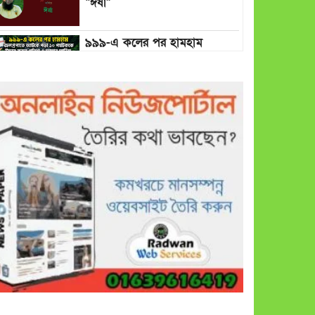
“ঈর্ষা”
৯৯৯-এ কলের পর হামহাম
জলপ্রপাতে আটকে পড়া ১০
পর্যটককে উদ্ধার করল পুলিশ ও
ফায়ার সার্ভিস
গাছ না কেটে আমাদের পুড়িয়ে
মারলে ভালো হতো’: বন বিভাগের
নিষ্ঠুরতায় নিঃস্ব কৃষক