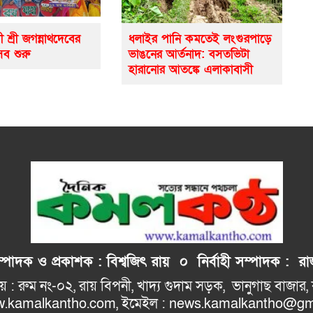
ী শ্রী জগন্নাথদেবের
ধলাইর পানি কমতেই লংগুরপাড়ে
সব শুরু
ভাঙনের আর্তনাদ: বসতভিটা
হারানোর আতঙ্কে এলাকাবাসী
াদক ও প্রকাশক : বিশ্বজিৎ রায় ০
নির্বাহী
সম্পাদক : রাজ
: রুম নং-০২, রায় বিপনী, খাদ্য গুদাম সড়ক, 
ho.com, ইমেইল : news.kamalkantho@gma