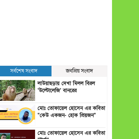
সর্বশেষ সংবাদ
জনপ্রিয় সংবাদ
লাউয়াছড়ায় দেখা মিলল বিরল
‘উল্টোলেজি’ বানরের
মোঃ তোফায়েল হোসেন এর কবিতা
“কেউ একজন- হোক প্রিয়জন”
মোঃ তোফায়েল হোসেন এর কবিতা