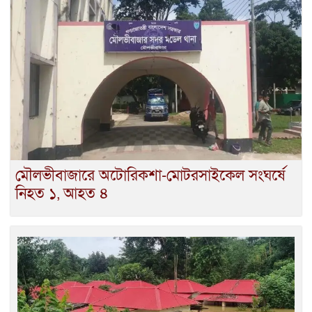
মৌলভীবাজারে অটোরিকশা-মোটরসাইকেল সংঘর্ষে
নিহত ১, আহত ৪