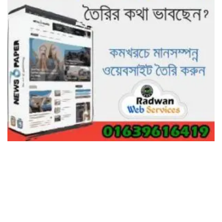
গাছ না কেটে আমাদের পুড়িয়ে মারলে
ভালো হতো’: বন বিভাগের নিষ্ঠুরতায়
নিঃস্ব কৃষক