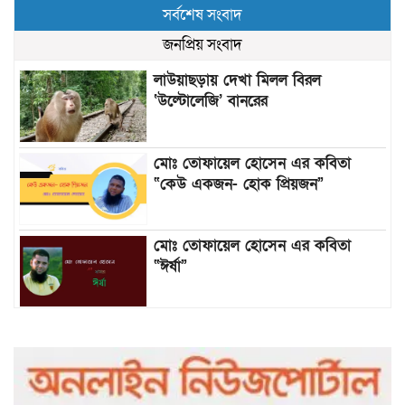
সর্বশেষ সংবাদ
জনপ্রিয় সংবাদ
লাউয়াছড়ায় দেখা মিলল বিরল
‘উল্টোলেজি’ বানরের
মোঃ তোফায়েল হোসেন এর কবিতা
“কেউ একজন- হোক প্রিয়জন”
মোঃ তোফায়েল হোসেন এর কবিতা
“ঈর্ষা”
৯৯৯-এ কলের পর হামহাম জলপ্রপাতে
আটকে পড়া ১০ পর্যটককে উদ্ধার করল
পুলিশ ও ফায়ার সার্ভিস