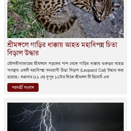
শ্রীমঙ্গলে গাড়ির ধাক্কায় আহত মহাবিপন্ন চিতা
বিড়াল উদ্ধার
মৌলভীবাজারের শ্রীমঙ্গলে সড়কের পাশ থেকে গাড়ির ধাক্কায় গুরুতর আহত
অবস্থায় একটি মহাবিপন্ন বন্যপ্রাণী চিতা বিড়াল (Leopard Cat) উদ্ধার করা
হয়েছে। শুক্রবার (২১ মে) দুপুর ১২টার দিকে শ্রীমঙ্গল টি রিসোর্ট এন্ড
পরবর্তী সংবাদ