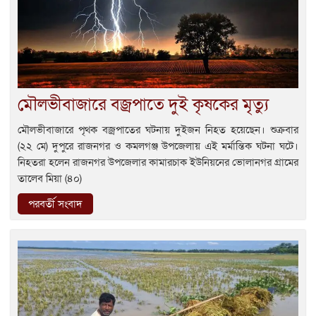
মৌলভীবাজারে বজ্রপাতে দুই কৃষকের মৃত্যু
মৌলভীবাজারে পৃথক বজ্রপাতের ঘটনায় দুইজন নিহত হয়েছেন। শুক্রবার
(২২ মে) দুপুরে রাজনগর ও কমলগঞ্জ উপজেলায় এই মর্মান্তিক ঘটনা ঘটে।
নিহতরা হলেন রাজনগর উপজেলার কামারচাক ইউনিয়নের ভোলানগর গ্রামের
তালেব মিয়া (৪০)
পরবর্তী সংবাদ