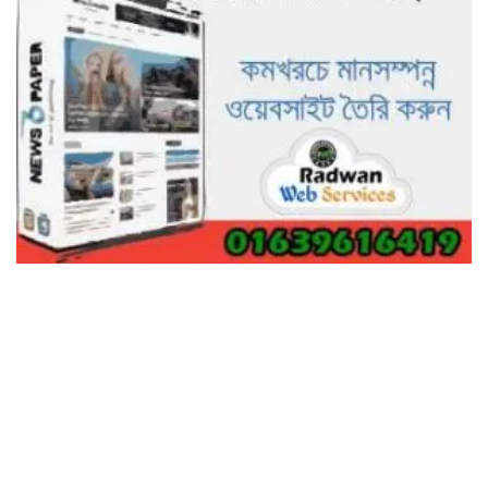
নিঃস্ব কৃষক