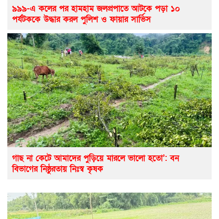
৯৯৯-এ কলের পর হামহাম জলপ্রপাতে আটকে পড়া ১০
পর্যটককে উদ্ধার করল পুলিশ ও ফায়ার সার্ভিস
গাছ না কেটে আমাদের পুড়িয়ে মারলে ভালো হতো’: বন
বিভাগের নিষ্ঠুরতায় নিঃস্ব কৃষক