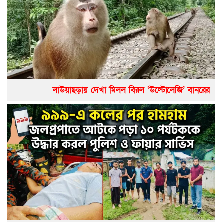
লাউয়াছড়ায় দেখা মিলল বিরল ‘উল্টোলেজি’ বানরের