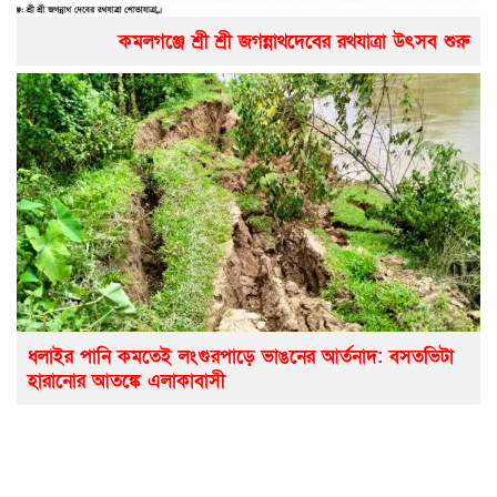
কমলগঞ্জে শ্রী শ্রী জগন্নাথদেবের রথযাত্রা উৎসব শুরু
ধলাইর পানি কমতেই লংগুরপাড়ে ভাঙনের আর্তনাদ: বসতভিটা
হারানোর আতঙ্কে এলাকাবাসী