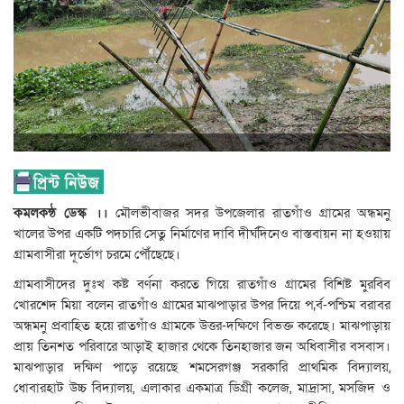
কমলকন্ঠ ডেস্ক ।।
মৌলভীবাজর সদর উপজেলার রাতগাঁও গ্রামের অন্ধমনু
খালের উপর একটি পদচারি সেতু নির্মাণের দাবি দীর্ঘদিনেও বাস্তবায়ন না হওয়ায়
গ্রামবাসীরা দূর্ভোগ চরমে পৌঁছেছে।
গ্রামবাসীদের দুঃখ কষ্ট বর্ণনা করতে গিয়ে রাতগাঁও গ্রামের বিশিষ্ট মুরবিব
খোরশেদ মিয়া বলেন রাতগাঁও গ্রামের মাঝপাড়ার উপর দিয়ে প‚র্ব-পশ্চিম বরাবর
অন্ধমনু প্রবাহিত হয়ে রাতগাঁও গ্রামকে উত্তর-দক্ষিণে বিভক্ত করেছে। মাঝপাড়ায়
প্রায় তিনশত পরিবারে আড়াই হাজার থেকে তিনহাজার জন অধিবাসীর বসবাস।
মাঝপাড়ার দক্ষিণ পাড়ে রয়েছে শমসেরগঞ্জ সরকারি প্রাথমিক বিদ্যালয়,
ধোবারহাট উচ্চ বিদ্যালয়, এলাকার একমাত্র ডিগ্রী কলেজ, মাদ্রাসা, মসজিদ ও