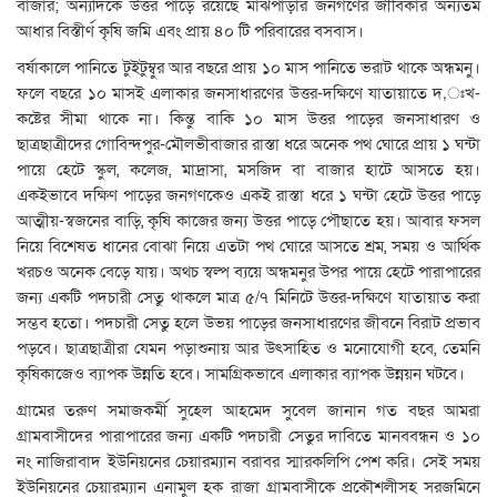
বাজার; অন্যদিকে উত্তর পাড়ে রয়েছে মাঝপাড়ার জনগণের জীবিকার অন্যতম
আধার বিস্তীর্ণ কৃষি জমি এবং প্রায় ৪০ টি পরিবারের বসবাস।
বর্ষাকালে পানিতে টুইটুম্বুর আর বছরে প্রায় ১০ মাস পানিতে ভরাট থাকে অন্ধমনু।
ফলে বছরে ১০ মাসই এলাকার জনসাধারণের উত্তর-দক্ষিণে যাতায়াতে দ‚ঃখ-
কষ্টের সীমা থাকে না। কিন্তু বাকি ১০ মাস উত্তর পাড়ের জনসাধারণ ও
ছাত্রছাত্রীদের গোবিন্দপুর-মৌলভীবাজার রাস্তা ধরে অনেক পথ ঘোরে প্রায় ১ ঘন্টা
পায়ে হেটে স্কুল, কলেজ, মাদ্রাসা, মসজিদ বা বাজার হাটে আসতে হয়।
একইভাবে দক্ষিণ পাড়ের জনগণকেও একই রাস্তা ধরে ১ ঘন্টা হেটে উত্তর পাড়ে
আত্মীয়-স্বজনের বাড়ি, কৃষি কাজের জন্য উত্তর পাড়ে পৌছাতে হয়। আবার ফসল
নিয়ে বিশেষত ধানের বোঝা নিয়ে এতটা পথ ঘোরে আসতে শ্রম, সময় ও আর্থিক
খরচও অনেক বেড়ে যায়। অথচ স্বল্প ব্যয়ে অন্ধমনুর উপর পায়ে হেটে পারাপারের
জন্য একটি পদচারী সেতু থাকলে মাত্র ৫/৭ মিনিটে উত্তর-দক্ষিণে যাতায়াত করা
সম্ভব হতো। পদচারী সেতু হলে উভয় পাড়ের জনসাধারণের জীবনে বিরাট প্রভাব
পড়বে। ছাত্রছাত্রীরা যেমন পড়াশুনায় আর উৎসাহিত ও মনোযোগী হবে, তেমনি
কৃষিকাজেও ব্যাপক উন্নতি হবে। সামগ্রিকভাবে এলাকার ব্যাপক উন্নয়ন ঘটবে।
গ্রামের তরুণ সমাজকর্মী সুহেল আহমেদ সুবেল জানান গত বছর আমরা
গ্রামবাসীদের পারাপারের জন্য একটি পদচারী সেতুর দাবিতে মানববন্ধন ও ১০
নং নাজিরাবাদ ইউনিয়নের চেয়ারম্যান বরাবর স্মারকলিপি পেশ করি। সেই সময়
ইউনিয়নের চেয়ারম্যান এনামুল হক রাজা গ্রামবাসীকে প্রকৌশলীসহ সরজমিনে