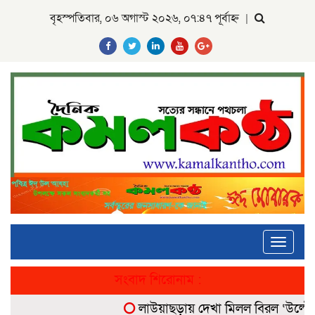
বৃহস্পতিবার, ০৬ অগাস্ট ২০২৬, ০৭:৪৭ পূর্বাহ্ন
|
Toggle
navigati
সংবাদ শিরোনাম :
লাউয়াছড়ায় দেখা মিলল বিরল ‘উল্টোলেজি’