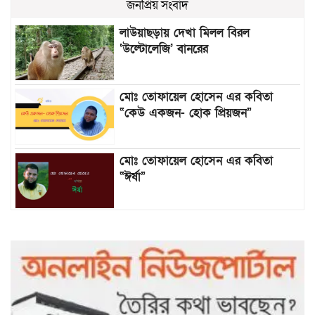
জনপ্রিয় সংবাদ
লাউয়াছড়ায় দেখা মিলল বিরল
‘উল্টোলেজি’ বানরের
মোঃ তোফায়েল হোসেন এর কবিতা
“কেউ একজন- হোক প্রিয়জন”
মোঃ তোফায়েল হোসেন এর কবিতা
“ঈর্ষা”
৯৯৯-এ কলের পর হামহাম জলপ্রপাতে
আটকে পড়া ১০ পর্যটককে উদ্ধার করল
পুলিশ ও ফায়ার সার্ভিস
গাছ না কেটে আমাদের পুড়িয়ে মারলে
ভালো হতো’: বন বিভাগের নিষ্ঠুরতায়