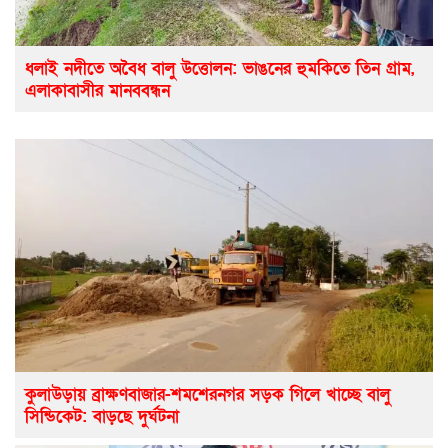
ধলাই নদীতে অবৈধ বালু উত্তোলন: ভাঙনের হুমকিতে তিন গ্রাম,
এলাকাবাসীর মানববন্ধন
কুলাউড়ায় ব্রাক্ষণবাজার-শমশেরনগর সড়ক গিলে খাচ্ছে বালু
সিন্ডিকেট: বাড়ছে দুর্ঘটনা