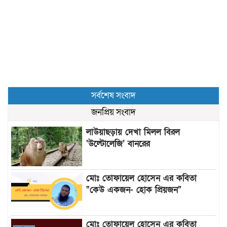
সর্বশেষ সংবাদ
জনপ্রিয় সংবাদ
লাউয়াছড়ায় দেখা মিলল বিরল
‘উল্টোলেজি’ বানরের
মোঃ তোফায়েল হোসেন এর কবিতা
“কেউ একজন- হোক প্রিয়জন”
মোঃ তোফায়েল হোসেন এর কবিতা