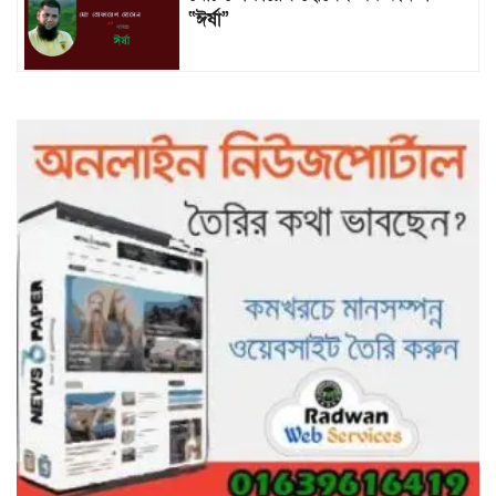
“ঈর্ষা”
৯৯৯-এ কলের পর হামহাম জলপ্রপাতে
আটকে পড়া ১০ পর্যটককে উদ্ধার করল
পুলিশ ও ফায়ার সার্ভিস
গাছ না কেটে আমাদের পুড়িয়ে মারলে
ভালো হতো’: বন বিভাগের নিষ্ঠুরতায়
নিঃস্ব কৃষক