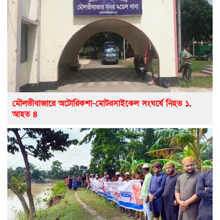
মৌলভীবাজারে অটোরিকশা-মোটরসাইকেল সংঘর্ষে নিহত ১,
আহত ৪