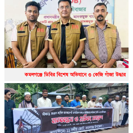
কমলগঞ্জে ডিবির বিশেষ অভিযানে ৩ কেজি গাঁজা উদ্ধার