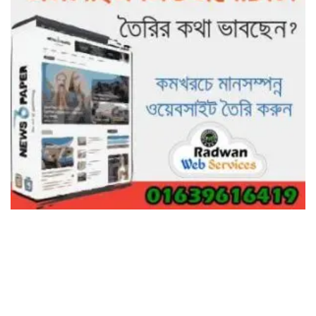
গাছ না কেটে আমাদের পুড়িয়ে মারলে
ভালো হতো’: বন বিভাগের নিষ্ঠুরতায়
নিঃস্ব কৃষক