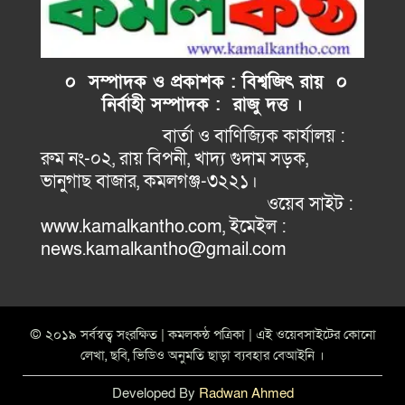
০ সম্পাদক ও প্রকাশক : বিশ্বজিৎ রায় ০
নির্বাহী
সম্পাদক : রাজু দত্ত ।
বার্তা ও বাণিজ্যিক কার্যালয় :
রুম নং-০২, রায় বিপনী, খাদ্য গুদাম সড়ক,
ভানুগাছ বাজার, কমলগঞ্জ-৩২২১।
ওয়েব সাইট :
www.kamalkantho.com, ইমেইল :
news.kamalkantho@gmail.com
© ২০১৯ সর্বস্বত্ব সংরক্ষিত | কমলকন্ঠ পত্রিকা | এই ওয়েবসাইটের কোনো
লেখা, ছবি, ভিডিও অনুমতি ছাড়া ব্যবহার বেআইনি ।
Developed By
Radwan Ahmed