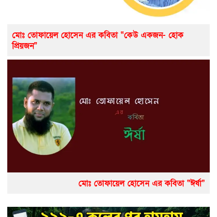
মোঃ তোফায়েল হোসেন এর কবিতা “কেউ একজন- হোক
প্রিয়জন”
মোঃ তোফায়েল হোসেন এর কবিতা “ঈর্ষা”