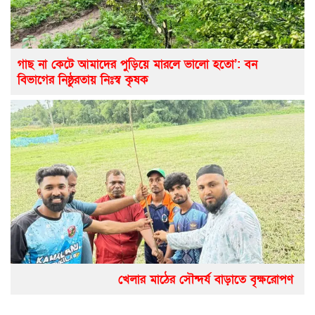
গাছ না কেটে আমাদের পুড়িয়ে মারলে ভালো হতো’: বন
বিভাগের নিষ্ঠুরতায় নিঃস্ব কৃষক
খেলার মাঠের সৌন্দর্য বাড়াতে বৃক্ষরোপণ