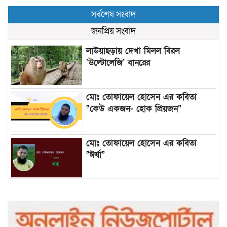
সর্বশেষ সংবাদ
জনপ্রিয় সংবাদ
লাউয়াছড়ায় দেখা মিলল বিরল
‘উল্টোলেজি’ বানরের
মোঃ তোফায়েল হোসেন এর কবিতা
“কেউ একজন- হোক প্রিয়জন”
মোঃ তোফায়েল হোসেন এর কবিতা
“ঈর্ষা”
৯৯৯-এ কলের পর হামহাম জলপ্রপাতে
আটকে পড়া ১০ পর্যটককে উদ্ধার করল
পুলিশ ও ফায়ার সার্ভিস