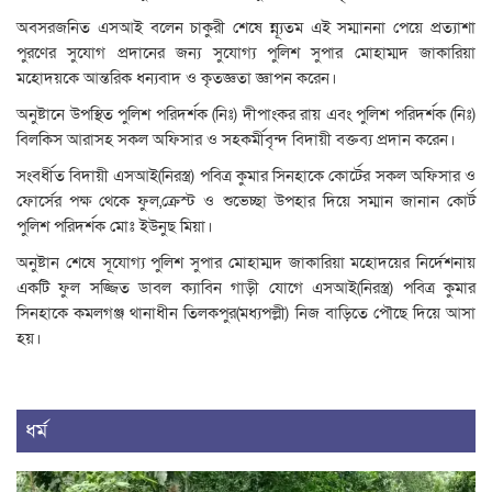
অবসরজনিত এসআই বলেন চাকুরী শেষে ন্ন্যূতম এই সম্মাননা পেয়ে প্রত্যাশা
পুরণের সুযোগ প্রদানের জন্য সুযোগ্য পুলিশ সুপার মোহাম্মদ জাকারিয়া
মহোদয়কে আন্তরিক ধন্যবাদ ও কৃতজ্ঞতা জ্ঞাপন করেন।
অনুষ্টানে উপস্থিত পুলিশ পরিদর্শক (নিঃ) দীপাংকর রায় এবং পুলিশ পরিদর্শক (নিঃ)
বিলকিস আরাসহ সকল অফিসার ও সহকর্মীবৃন্দ বিদায়ী বক্তব্য প্রদান করেন।
সংবর্ধীত বিদায়ী এসআই(নিরস্ত্র) পবিত্র কুমার সিনহাকে কোর্টের সকল অফিসার ও
ফোর্সের পক্ষ থেকে ফুল,ক্রেস্ট ও শুভেচ্ছা উপহার দিয়ে সম্মান জানান কোর্ট
পুলিশ পরিদর্শক মোঃ ইউনুছ মিয়া।
অনুষ্টান শেষে সূযোগ্য পুলিশ সুপার মোহাম্মদ জাকারিয়া মহোদয়ের নির্দেশনায়
একটি ফুল সজ্জিত ডাবল ক্যাবিন গাড়ী যোগে এসআই(নিরস্ত্র) পবিত্র কুমার
সিনহাকে কমলগঞ্জ থানাধীন তিলকপুর(মধ্যপল্লী) নিজ বাড়িতে পৌছে দিয়ে আসা
হয়।
ধর্ম