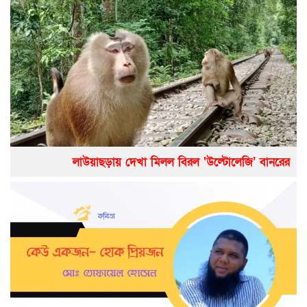
লাউয়াছড়ায় দেখা মিলল বিরল ‘উল্টোলেজি’ বানরের