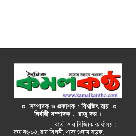
০ সম্পাদক ও প্রকাশক : বিশ্বজিৎ রায় ০
নির্বাহী
সম্পাদক : রাজু দত্ত ।
বার্তা ও বাণিজ্যিক কার্যালয় :
রুম নং-০২, রায় বিপনী, খাদ্য গুদাম সড়ক,