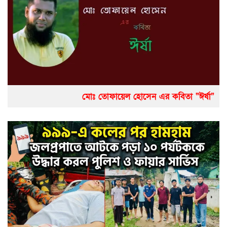
মোঃ তোফায়েল হোসেন এর কবিতা “ঈর্ষা”