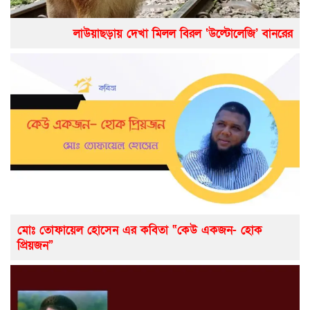
লাউয়াছড়ায় দেখা মিলল বিরল ‘উল্টোলেজি’ বানরের
মোঃ তোফায়েল হোসেন এর কবিতা “কেউ একজন- হোক
প্রিয়জন”