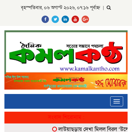
বৃহস্পতিবার, ০৬ অগাস্ট ২০২৬, ০৭:১৬ পূর্বাহ্ন
|
Toggle
navigati
সংবাদ শিরোনাম :
লাউয়াছড়ায় দেখা মিলল বিরল ‘উল্টোলেজি