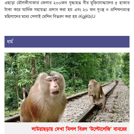
এছাড়া মৌলভীবাজার জেলার ২০০জন যুদ্ধাহত বীর মুক্তিযোদ্ধাদের ৫ হাজার
টাকা করে আর্থিক সহায়তা প্রদান করা হয় এবং ২০ জন দুঃস্থ ও প্রশিক্ষণপ্রাপ্ত
মহিলাদের মধ্যে সেলাই মেশিন বিতরণ করা হয়।KgjKb|U
ধর্ম
লাউয়াছড়ায় দেখা মিলল বিরল ‘উল্টোলেজি’ বানরের