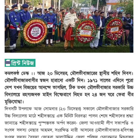
কমলকন্ঠ ডেস্ক ।। আজ ২০ ডিসেম্বর, মৌলভীবাজারের স্থানীয় শহিদ দিবস।
মৌলভীবাজারবাসীর স্বজন হারানো একটি দিন। ১৯৭১ সালের এদিনে পুরো
দেশ যখন বিজয়ের আনন্দে ভাসছিল, ঠিক তখন মৌলভীবাজার সরকারি উচ্চ
বিদ্যালয়ে রহস্যজনক মাইন বিস্ফেরাণে নিহত হন ২৪ জন ঘরে ফেরা বীর
মুক্তিযোদ্ধা।
দিবসটি উপলক্ষে আজ সোমবার (২০ ডিসেম্বর) সকালে মৌলভীবাজার সরকারি
উচ্চ বিদ্য্যালয় মাঠে শহীদস্তম্ভে এক মিনিট নিরবতা পালন শেষে শহীদদের শ্রদ্ধা
জানাতে শহীদস্তম্ভে পুস্পস্তবক অর্পণ করেন- জেলা আওয়ামী লীগ সভাপতি ও
সংসদ সদস্য নেছার আহমদ, সংরক্ষিত নারী আসনের (মৌলভীবাজার-হবিগঞ্জ)
সংসদ সদস্য সৈয়দা জোহরা আলাউদ্দিন, জেলা পরিষদ চেয়ারম্যান মিছবাহুর