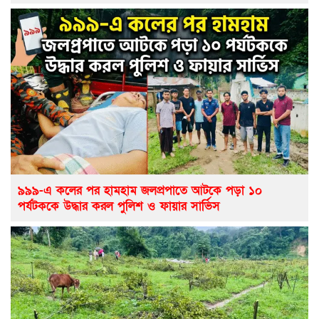
৯৯৯-এ কলের পর হামহাম জলপ্রপাতে আটকে পড়া ১০
পর্যটককে উদ্ধার করল পুলিশ ও ফায়ার সার্ভিস