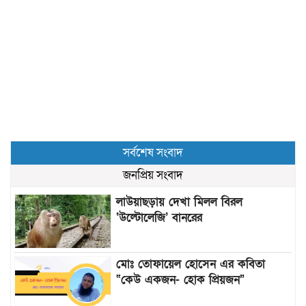
সর্বশেষ সংবাদ
জনপ্রিয় সংবাদ
লাউয়াছড়ায় দেখা মিলল বিরল
‘উল্টোলেজি’ বানরের
মোঃ তোফায়েল হোসেন এর কবিতা
“কেউ একজন- হোক প্রিয়জন”