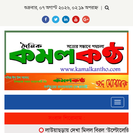
শুক্রবার, ০৭ অগাস্ট ২০২৬, ০২:১৯ অপরাহ্ন
|
Toggle
navigati
সংবাদ শিরোনাম :
লাউয়াছড়ায় দেখা মিলল বিরল ‘উল্টোলেজি’ বানরে