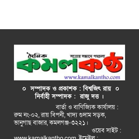
০ সম্পাদক ও প্রকাশক : বিশ্বজিৎ রায় ০
নির্বাহী
সম্পাদক : রাজু দত্ত ।
বার্তা ও বাণিজ্যিক কার্যালয় :
রুম নং-০২, রায় বিপনী, খাদ্য গুদাম সড়ক,
ভানুগাছ বাজার, কমলগঞ্জ-৩২২১।
ওয়েব সাইট :
www.kamalkantho.com, ইমেইল :