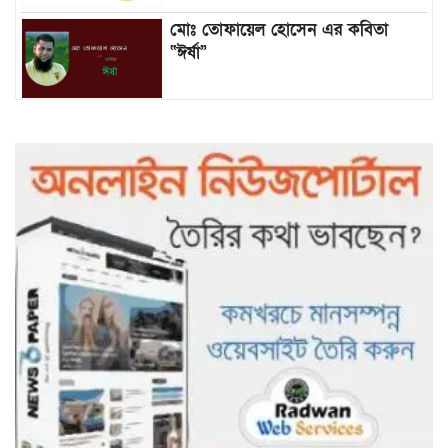
মোঃ তোফায়েল হোসেন এর কবিতা
“ঈর্ষা”
৯৯৯-এ কলের পর হামহাম জলপ্রপাতে
আটকে পড়া ১০ পর্যটককে উদ্ধার করল
পুলিশ ও ফায়ার সার্ভিস
গাছ না কেটে আমাদের পুড়িয়ে মারলে
ভালো হতো’: বন বিভাগের নিষ্ঠুরতায়
নিঃস্ব কৃষক