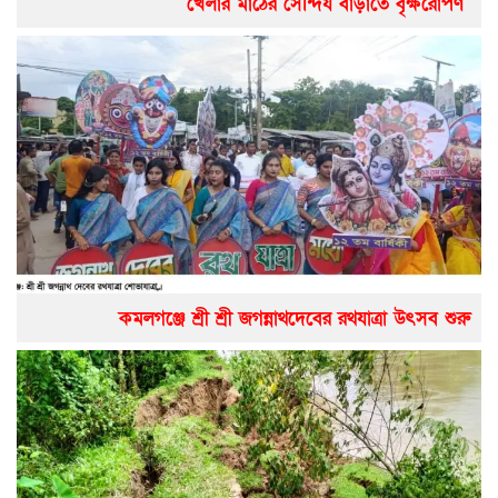
খেলার মাঠের সৌন্দর্য বাড়াতে বৃক্ষরোপণ
কমলগঞ্জে শ্রী শ্রী জগন্নাথদেবের রথযাত্রা উৎসব শুরু