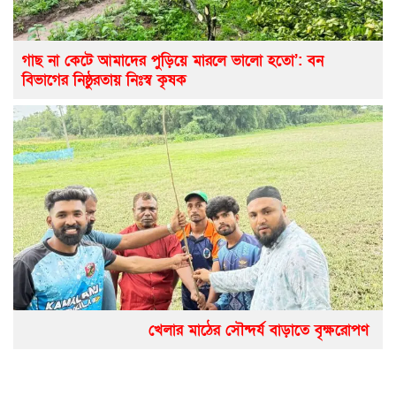
গাছ না কেটে আমাদের পুড়িয়ে মারলে ভালো হতো’: বন
বিভাগের নিষ্ঠুরতায় নিঃস্ব কৃষক
খেলার মাঠের সৌন্দর্য বাড়াতে বৃক্ষরোপণ