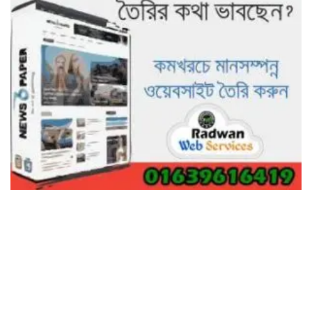
ভালো হতো’: বন বিভাগের নিষ্ঠুরতায়
নিঃস্ব কৃষক