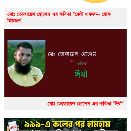
মোঃ তোফায়েল হোসেন এর কবিতা “কেউ একজন- হোক
প্রিয়জন”
মোঃ তোফায়েল হোসেন এর কবিতা “ঈর্ষা”