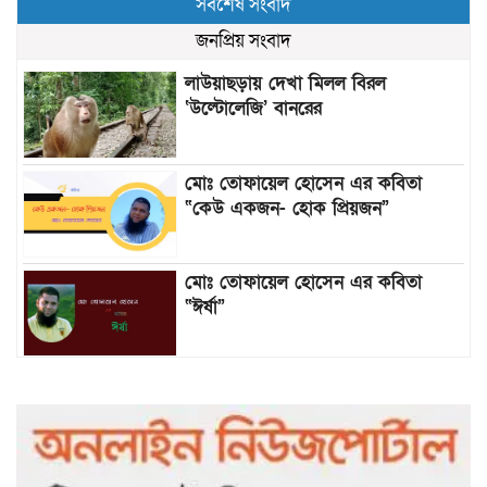
সর্বশেষ সংবাদ
জনপ্রিয় সংবাদ
লাউয়াছড়ায় দেখা মিলল বিরল
‘উল্টোলেজি’ বানরের
মোঃ তোফায়েল হোসেন এর কবিতা
“কেউ একজন- হোক প্রিয়জন”
মোঃ তোফায়েল হোসেন এর কবিতা
“ঈর্ষা”
৯৯৯-এ কলের পর হামহাম জলপ্রপাতে
আটকে পড়া ১০ পর্যটককে উদ্ধার করল
পুলিশ ও ফায়ার সার্ভিস
গাছ না কেটে আমাদের পুড়িয়ে মারলে