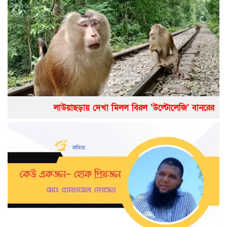
লাউয়াছড়ায় দেখা মিলল বিরল ‘উল্টোলেজি’ বানরের