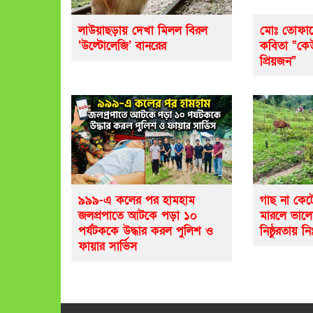
লাউয়াছড়ায় দেখা মিলল বিরল
মোঃ তোফায
‘উল্টোলেজি’ বানরের
কবিতা “ক
প্রিয়জন”
৯৯৯-এ কলের পর হামহাম
গাছ না কেট
জলপ্রপাতে আটকে পড়া ১০
মারলে ভাল
পর্যটককে উদ্ধার করল পুলিশ ও
নিষ্ঠুরতায় নি
ফায়ার সার্ভিস