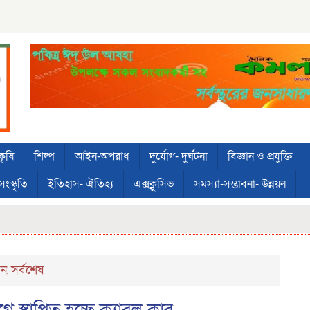
কৃষি
শিল্প
আইন-অপরাধ
দুর্যোগ- দুর্ঘটনা
বিজ্ঞান ও প্রযুক্তি
সংস্কৃতি
ইতিহাস- ঐতিহ্য
এক্সক্লুসিভ
সমস্যা-সম্ভাবনা- উন্নয়ন
য়ন
সর্বশেষ
,