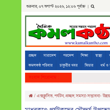
শুক্রবার, ০৭ অগাস্ট ২০২৬, ১২:০৬ পূর্বাহ্ন
|
প্রচ্ছদ
সারাদেশ
পরদেশ
শিক্ষা
স্বাস্থ্য
কমলকন্ঠ পরিবার
চাকুরীর খবর
ফিচার
ধর্ম ও 
সংবাদ শিরোনাম :
/
এক্সক্লুসিভ
পর্যটন
প্রচ্ছদ
সমস্যা-সম্ভাবনা- উন্ন
,
,
,