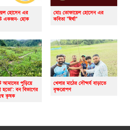
়েল হোসেন এর
মোঃ তোফায়েল হোসেন এর
েউ একজন- হোক
কবিতা “ঈর্ষা”
ে আমাদের পুড়িয়ে
খেলার মাঠের সৌন্দর্য বাড়াতে
ো হতো’: বন বিভাগের
বৃক্ষরোপণ
ঃস্ব কৃষক