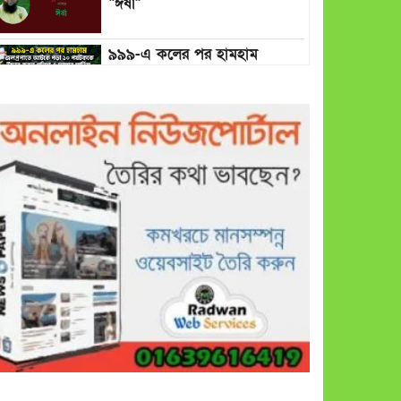
“ঈর্ষা”
৯৯৯-এ কলের পর হামহাম
জলপ্রপাতে আটকে পড়া ১০
পর্যটককে উদ্ধার করল পুলিশ ও
ফায়ার সার্ভিস
গাছ না কেটে আমাদের পুড়িয়ে
মারলে ভালো হতো’: বন বিভাগের
নিষ্ঠুরতায় নিঃস্ব কৃষক