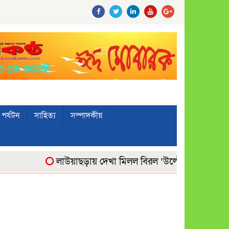
পর্যটন
সাহিত্য
সম্পাদকীয়
লাউয়াছড়ায় দেখা মিলল বিরল ‘উল্টোলেজি’ বানরের