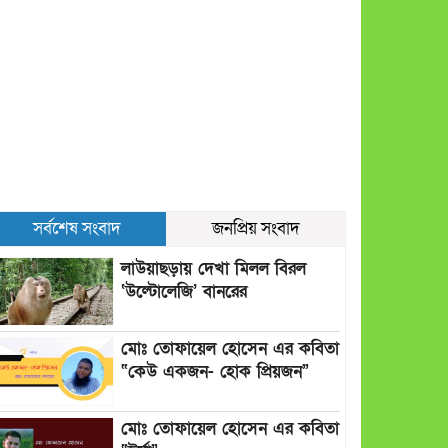
সর্বশেষ সংবাদ
জনপ্রিয় সংবাদ
লাউয়াছড়ায় দেখা মিলল বিরল
‘উল্টোলেজি’ বানরের
মোঃ তোফায়েল হোসেন এর কবিতা
“কেউ একজন- হোক প্রিয়জন”
মোঃ তোফায়েল হোসেন এর কবিতা