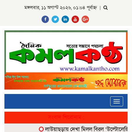
মঙ্গলবার, ১১ অগাস্ট ২০২৬, ০১:০৪ পূর্বাহ্ন
|
Toggle
navigati
সংবাদ শিরোনাম :
লাউয়াছড়ায় দেখা মিলল বিরল ‘উল্টোলেজি’ বানর