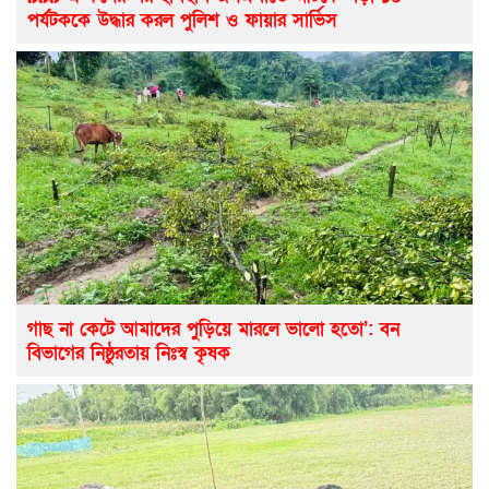
পর্যটককে উদ্ধার করল পুলিশ ও ফায়ার সার্ভিস
গাছ না কেটে আমাদের পুড়িয়ে মারলে ভালো হতো’: বন
বিভাগের নিষ্ঠুরতায় নিঃস্ব কৃষক