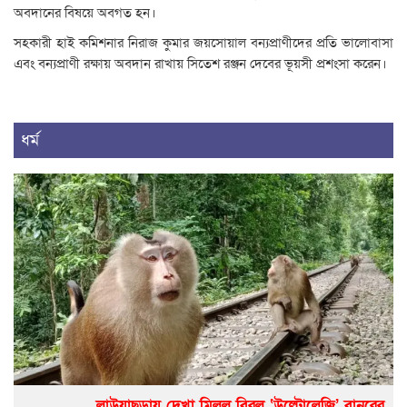
অবদানের বিষয়ে অবগত হন।
সহকারী হাই কমিশনার নিরাজ কুমার জয়সোয়াল বন্যপ্রাণীদের প্রতি ভালোবাসা
এবং বন্যপ্রাণী রক্ষায় অবদান রাখায় সিতেশ রঞ্জন দেবের ভূয়সী প্রশংসা করেন।
ধর্ম
লাউয়াছড়ায় দেখা মিলল বিরল ‘উল্টোলেজি’ বানরের