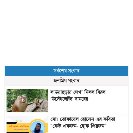
সর্বশেষ সংবাদ
জনপ্রিয় সংবাদ
লাউয়াছড়ায় দেখা মিলল বিরল
‘উল্টোলেজি’ বানরের
মোঃ তোফায়েল হোসেন এর কবিতা
“কেউ একজন- হোক প্রিয়জন”