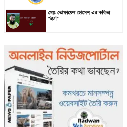
মোঃ তোফায়েল হোসেন এর কবিতা
“ঈর্ষা”
৯৯৯-এ কলের পর হামহাম জলপ্রপাতে
আটকে পড়া ১০ পর্যটককে উদ্ধার করল
পুলিশ ও ফায়ার সার্ভিস
গাছ না কেটে আমাদের পুড়িয়ে মারলে
ভালো হতো’: বন বিভাগের নিষ্ঠুরতায়
নিঃস্ব কৃষক