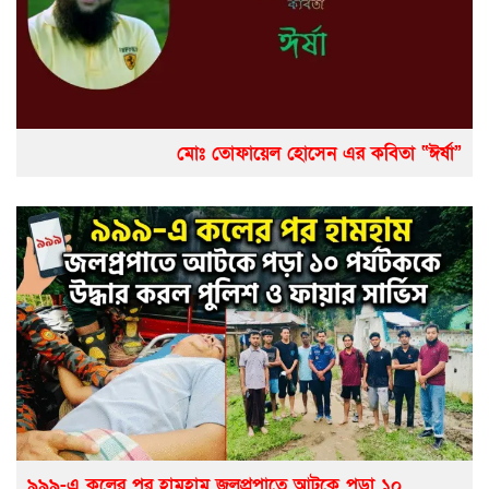
মোঃ তোফায়েল হোসেন এর কবিতা “ঈর্ষা”
৯৯৯-এ কলের পর হামহাম জলপ্রপাতে আটকে পড়া ১০