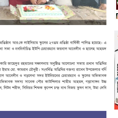
তিষ্ঠান আর.কে লাইসিয়াম স্কুলের ২৭তম প্রতিষ্ঠা বার্ষিকী পালিত হয়েছে। এ
আলোচনা সভা ও নবনির্বাচিত ইউপি চেয়ারম্যান জয়নাল আবেদীন ও ছালেহ আহমদ
কারি জাহেদুর রহমানের সঞ্চালনায় অনুষ্ঠিত আলোচনা সভায় প্রধান অতিথির
ইমাম মো. কামরান চৌধুরী। সংবর্ধিত অতিথির বক্তব্য রাখেন উপজেলার বর্ণি
জয়নাল আবেদীন ও বড়লেখা সদর ইউনিয়নের চেয়ারম্যান ও স্কুলের অভিভাবক
অভিভাবক সদস্য সাবেক পৌর কাউন্সিলার শামীম আহমদ, গল্লাসাঙ্গন উচ্চ
, লিটন শরীফ, সিনিয়র শিক্ষক কৃপেশ চন্দ্র নাথ বিজয় ভুষণ দাস, উমা দেবি