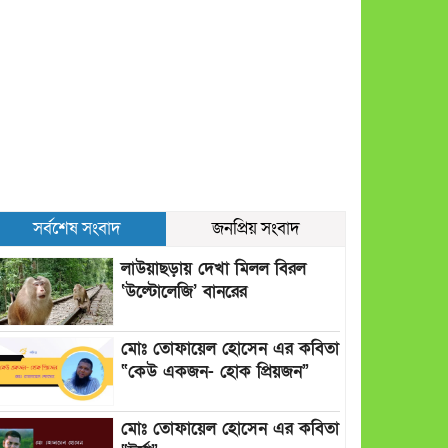
সর্বশেষ সংবাদ
জনপ্রিয় সংবাদ
লাউয়াছড়ায় দেখা মিলল বিরল
‘উল্টোলেজি’ বানরের
মোঃ তোফায়েল হোসেন এর কবিতা
“কেউ একজন- হোক প্রিয়জন”
মোঃ তোফায়েল হোসেন এর কবিতা