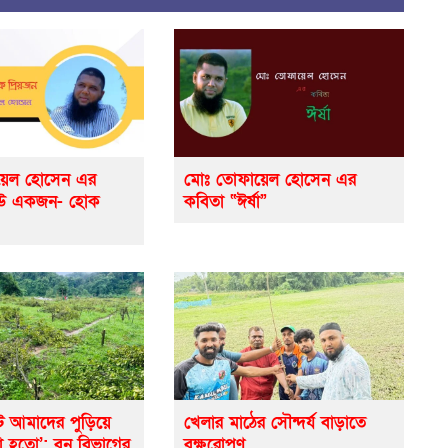
়েল হোসেন এর
মোঃ তোফায়েল হোসেন এর
েউ একজন- হোক
কবিতা “ঈর্ষা”
ে আমাদের পুড়িয়ে
খেলার মাঠের সৌন্দর্য বাড়াতে
ো হতো’: বন বিভাগের
বৃক্ষরোপণ