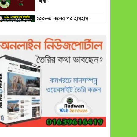
“ঈর্ষা”
৯৯৯-এ কলের পর হামহাম
জলপ্রপাতে আটকে পড়া ১০
পর্যটককে উদ্ধার করল পুলিশ ও
ফায়ার সার্ভিস
গাছ না কেটে আমাদের পুড়িয়ে
মারলে ভালো হতো’: বন বিভাগের
নিষ্ঠুরতায় নিঃস্ব কৃষক