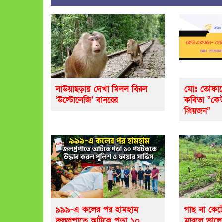
লাউয়াছড়ায় দেখা মিলল বিরল
মোঃ তোফায
‘উল্টোলেজি’ বানরের
কবিতা “ক
প্রিয়জন”
৯৯৯-এ কলের পর হামহাম
গাছ না কেট
জলপ্রপাতে আটকে পড়া ১০
মারলে ভাল