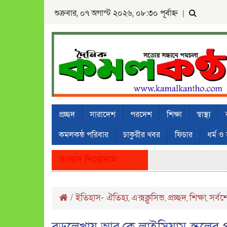
শুক্রবার, ০৭ অগাস্ট ২০২৬, ০৮:৩০ পূর্বাহ্ন
|
প্রচ্ছদ
সারাদেশ
পরদেশ
শিক্ষা
স্বাস্থ্য
কমলকন্ঠ পরিবার
চাকুরীর খবর
ফিচার
ধর্ম ও 
সংবাদ শিরোনাম :
/
ইতিহাস- ঐতিহ্য
এক্সক্লুসিভ
প্রচ্ছদ
শিক্ষা
সর্বশ
,
,
,
,