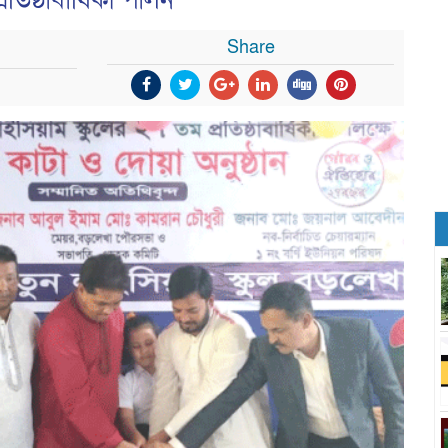
িষ্ঠাবার্ষিকী পালন
Share