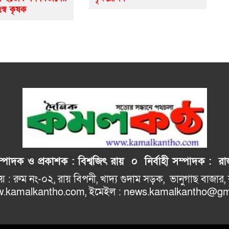
ঃস্ব কৃষক
াদক ও প্রকাশক : বিশ্বজিৎ রায় ০
নির্বাহী
সম্পাদক : রাজ
: রুম নং-০২, রায় বিপনী, খাদ্য গুদাম সড়ক, 
ho.com, ইমেইল : news.kamalkantho@gma