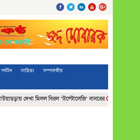
পর্যটন
সাহিত্য
সম্পাদকীয়
ছড়ায় দেখা মিলল বিরল ‘উল্টোলেজি’ বানরের
মোঃ তোফায়েল হ