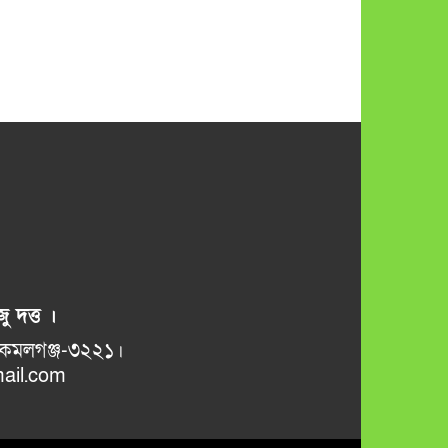
ু দত্ত ।
ভানুগাছ বাজার, কমলগঞ্জ-৩২২১।
il.com