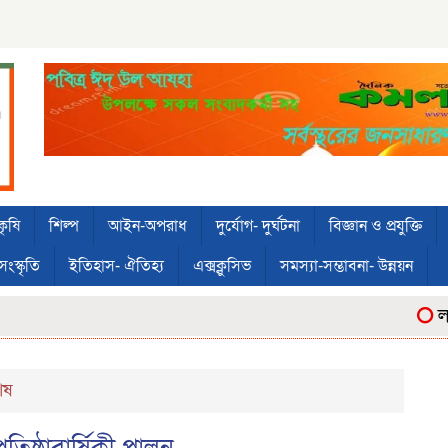
কৃষি
শিল্প
আইন-অপরাধ
দুর্যোগ- দুর্ঘটনা
বিজ্ঞান ও প্রযুক্তি
সংস্কৃতি
ইতিহাস- ঐতিহ্য
এক্সক্লুসিভ
সমস্যা-সম্ভাবনা- উন্নয়ন
লাউয়া
েষ