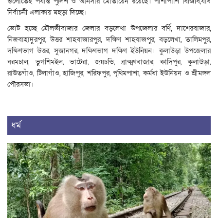
গুলোতেই পর্যাপ্ত পুলিশ ও আনসার মোতায়েন রয়েছে। পাশাপাশি বিজিবি,র্যাব
নির্বাচনী এলাকায় মহড়া দিচ্ছে।
ভোট হচ্ছে মৌলভীবাজার জেলার বড়লেখা উপজেলার বর্ণি, দাশেরবাজার,
নিজবাহাদুরপুর, উত্তর শাহবাজারপুর, দক্ষিণ শাহবাজপুর, বড়লেখা, তালিমপুর,
দক্ষিণভাগ উত্তর, সুজানগর, দক্ষিণভাগ দক্ষিণ ইউনিয়ন। কুলাউড়া উপজেলার
বরমচাল, ভুগশিমইল, ভাটেরা, জয়চন্ডি, ব্রাক্ষ্মণবাজার, কাদিপুর, কুলাউড়া,
রাউতগাঁও, টিলাগাঁও, হাজিপুর, শরিফপুর, পৃথিমপাশা, কর্মধা ইউনিয়ন ও শ্রীমঙ্গল
পৌরসভা।
ধর্ম