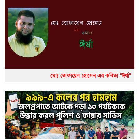
মোঃ তোফায়েল হোসেন এর কবিতা “ঈর্ষা”