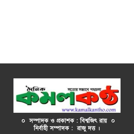
০ সম্পাদক ও প্রকাশক : বিশ্বজিৎ রায় ০
নির্বাহী
সম্পাদক : রাজু দত্ত ।