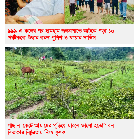
৯৯৯-এ কলের পর হামহাম জলপ্রপাতে আটকে পড়া ১০
পর্যটককে উদ্ধার করল পুলিশ ও ফায়ার সার্ভিস
গাছ না কেটে আমাদের পুড়িয়ে মারলে ভালো হতো’: বন
বিভাগের নিষ্ঠুরতায় নিঃস্ব কৃষক