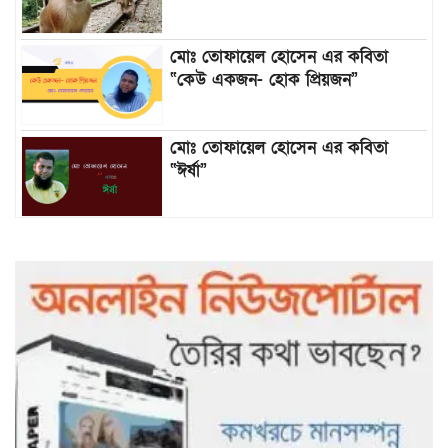
মোঃ তোফায়েল হোসেন এর কবিতা
“কেউ একজন- হোক প্রিয়জন”
মোঃ তোফায়েল হোসেন এর কবিতা
“ঈর্ষা”
৯৯৯-এ কলের পর হামহাম জলপ্রপাতে
আটকে পড়া ১০ পর্যটককে উদ্ধার করল
পুলিশ ও ফায়ার সার্ভিস
গাছ না কেটে আমাদের পুড়িয়ে মারলে
ভালো হতো’: বন বিভাগের নিষ্ঠুরতায়
নিঃস্ব কৃষক