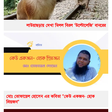
লাউয়াছড়ায় দেখা মিলল বিরল ‘উল্টোলেজি’ বানরের
মোঃ তোফায়েল হোসেন এর কবিতা “কেউ একজন- হোক
প্রিয়জন”