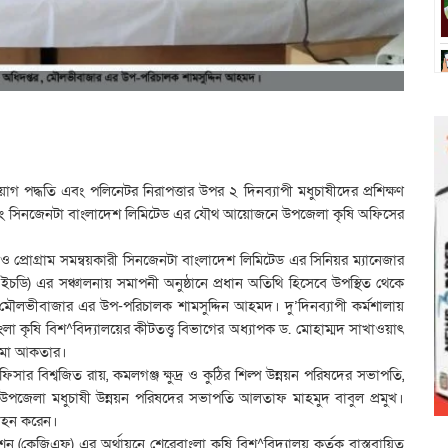
য়োগ পদ্ধতি এবং পলিনেটর নিরাপত্তার উপর ২ দিনব্যাপী মধুচাষীদের প্রশিক্ষণ
য় এবং সিনজেনটা বাংলাদেশ লিমিটেড এর যৌথ আয়োজনে উপজেলা কৃষি অফিসের
 প্রোগ্রাম সমন্বয়কারী সিনজেনটা বাংলাদেশ লিমিটেড এর সিনিয়র ম্যানেজার
(পিএইচডি) এর সঞ্চালনায় সমাপনী অনুষ্ঠানে প্রধান অতিথি হিসেবে উপস্থিত থেকে
্তর, মৌলভীবাজার এর উপ-পরিচালক শামসুদ্দিন আহমদ। দু’দিনব্যাপী কর্মশালায়
াংলা কৃষি বিশ^বিদ্যালয়ের কীটতত্ত্ব বিভাগের অধ্যাপক ড. মোহাম্মদ সাখাওয়াৎ
ালমা আকতার।
ার বিশ্বজিত রায়, কমলগঞ্জ ক্ষুদ্র ও কুঠির শিল্প উন্নয়ন পরিষদের সভাপতি,
উপজেলা মধুচাষী উন্নয়ন পরিষদের সভাপতি আলতাফ মাহমুদ বাবুল প্রমুখ।
্রহন করেন।
ন (কেজিএফ) এর অর্থায়নে শেরেবাংলা কৃষি বিশ^বিদ্যালয় কর্তৃক বাস্তবায়িত