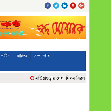
পর্যটন
সাহিত্য
সম্পাদকীয়
লাউয়াছড়ায় দেখা মিলল বিরল ‘উল্টোলেজি’ বানরে