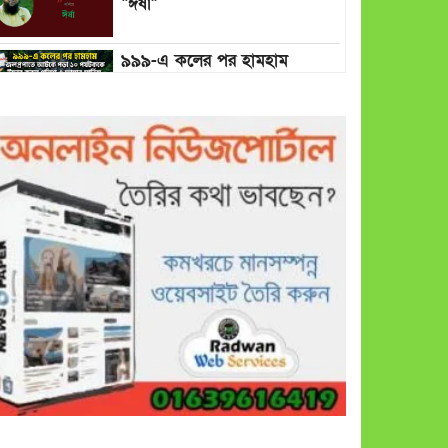
“ঈর্ষা”
৯৯৯-এ কলের পর হামহাম
জলপ্রপাতে আটকে পড়া ১০
পর্যটককে উদ্ধার করল পুলিশ ও
ফায়ার সার্ভিস
গাছ না কেটে আমাদের পুড়িয়ে
মারলে ভালো হতো’: বন বিভাগের
নিষ্ঠুরতায় নিঃস্ব কৃষক