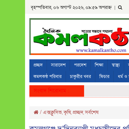
বৃহস্পতিবার, ০৬ অগাস্ট ২০২৬, ০৯:৫৯ অপরাহ্ন
|
প্রচ্ছদ
সারাদেশ
পরদেশ
শিক্ষা
স্বাস্থ্য
কমলকন্ঠ পরিবার
চাকুরীর খবর
ফিচার
ধর্ম ও 
সংবাদ শিরোনাম :
/
এক্সক্লুসিভ
কৃষি
প্রচ্ছদ
সর্বশেষ
,
,
,