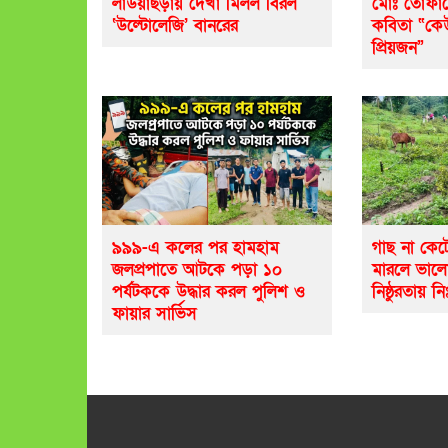
লাউয়াছড়ায় দেখা মিলল বিরল
মোঃ তোফায
‘উল্টোলেজি’ বানরের
কবিতা “ক
প্রিয়জন”
৯৯৯-এ কলের পর হামহাম
গাছ না কেট
জলপ্রপাতে আটকে পড়া ১০
মারলে ভাল
পর্যটককে উদ্ধার করল পুলিশ ও
নিষ্ঠুরতায় নি
ফায়ার সার্ভিস