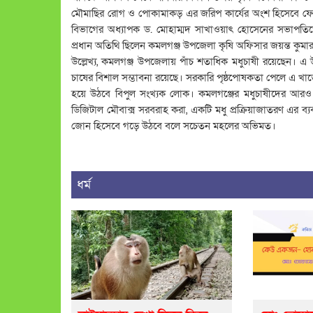
মৌমাছির রোগ ও পোকামাকড় এর জরিপ কার্যের অংশ হিসেবে ফোকাস 
বিভাগের অধ্যাপক ড. মোহাম্মদ সাখাওয়াৎ হোসেনের সভাপতিত্বে
প্রধান অতিথি ছিলেন কমলগঞ্জ উপজেলা কৃষি অফিসার জয়ন্ত কুমা
উল্লেখ্য, কমলগঞ্জ উপজেলায় পাঁচ শতাধিক মধুচাষী রয়েছেন। এ
চাষের বিশাল সম্ভাবনা রয়েছে। সরকারি পৃষ্ঠপোষকতা পেলে এ খাতে ব
হয়ে উঠবে বিপুল সংখ্যক লোক। কমলগঞ্জের মধুচাষীদের আরও দ
ডিজিটাল মৌবাক্স সরবরাহ করা, একটি মধু প্রক্রিয়াজাতরণ এর ব্যবস্থা
জোন হিসেবে গড়ে উঠবে বলে সচেতন মহলের অভিমত।
ধর্ম