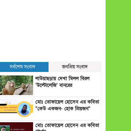
সর্বশেষ সংবাদ
জনপ্রিয় সংবাদ
লাউয়াছড়ায় দেখা মিলল বিরল
‘উল্টোলেজি’ বানরের
মোঃ তোফায়েল হোসেন এর কবিতা
“কেউ একজন- হোক প্রিয়জন”
মোঃ তোফায়েল হোসেন এর কবিতা