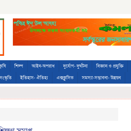
কৃষি
শিল্প
আইন-অপরাধ
দুর্যোগ- দুর্ঘটনা
বিজ্ঞান ও প্রযুক্তি
সংস্কৃতি
ইতিহাস- ঐতিহ্য
এক্সক্লুসিভ
সমস্যা-সম্ভাবনা- উন্নয়ন