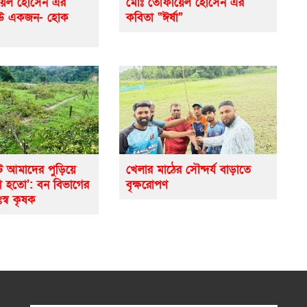
়েল হোসেন এর
মোঃ তোফায়েল হোসেন এর
েউ একজন- হোক
কবিতা “ঈর্ষা”
ে আমাদের পুড়িয়ে
খেলার মাঠের সৌন্দর্য বাড়াতে
ো হতো’: বন বিভাগের
বৃক্ষরোপণ
ঃস্ব কৃষক