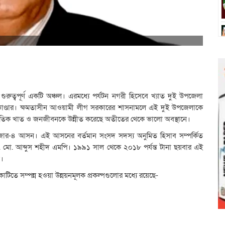
রুত্বপূর্ণ একটি অঞ্চল। এরমধ্যে পর্যটন নগরী হিসেবে খ্যাত দুই উপজেলা
্ত ভাণ্ডার। ক্ষমতাসীন আওয়ামী লীগ সরকারের শাসনামলে এই দুই উপজেলাকে
থনৈতিক খাত ও জনজীবনকে উন্নীত করেছে অতীতের থেকে ভালো অবস্থানে।
জার-৪ আসন। এই আসনের বর্তমান সংসদ সদস্য অনুমিত হিসাব সম্পর্কিত
 ড. মো. আব্দুস শহীদ এমপি। ১৯৯১ সাল থেকে ২০১৮ পর্যন্ত টানা ছয়বার এই
ন।
ে সম্পন্ন হওয়া উন্নয়নমূলক প্রকল্পগুলোর মধ্যে রয়েছে-