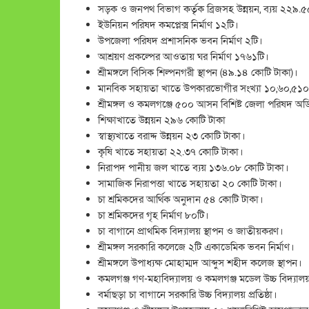
সড়ক ও জনপথ বিভাগ কর্তৃক ব্রিজসহ উন্নয়ন, ব্যয় ২২৯.
ইউনিয়ন পরিষদ কমপ্লেক্স নির্মাণ ১২টি।
উপজেলা পরিষদ প্রশাসনিক ভবন নির্মাণ ২টি।
আশ্রয়ণ প্রকল্পের আওতায় ঘর নির্মাণ ১৭৬১টি।
শ্রীমঙ্গলে বিসিক শিল্পনগরী স্থাপন (৪৯.১৪ কোটি টাকা)।
মানবিক সহায়তা খাতে উপকারভোগীর সংখ্যা ১০,৬০,৫১
শ্রীমঙ্গল ও কমলগঞ্জে ৫০০ আসন বিশিষ্ট জেলা পরিষদ অডিট
শিক্ষাখাতে উন্নয়ন ২৯৬ কোটি টাকা
স্বাস্থ্যখাতে বরাদ্দ উন্নয়ন ২৩ কোটি টাকা।
কৃষি খাতে সহায়তা ২২.৩৭ কোটি টাকা।
নিরাপদ পানীয় জল খাতে ব্যয় ১৩৬.০৮ কোটি টাকা।
সামাজিক নিরাপত্তা খাতে সহায়তা ২০ কোটি টাকা।
চা শ্রমিকদের আর্থিক অনুদান ৫৪ কোটি টাকা।
চা শ্রমিকদের গৃহ নির্মাণ ৮০টি।
চা বাগানে প্রাথমিক বিদ্যালয় স্থাপন ও জাতীয়করণ।
শ্রীমঙ্গল সরকারি কলেজে ২টি একাডেমিক ভবন নির্মাণ।
শ্রীমঙ্গলে উপাধ্যক্ষ মোহাম্মদ আব্দুস শহীদ কলেজ স্থাপন।
কমলগঞ্জ গণ-মহাবিদ্যালয় ও কমলগঞ্জ মডেল উচ্চ বিদ্যাল
বর্মাছড়া চা বাগানে সরকারি উচ্চ বিদ্যালয় প্রতিষ্ঠা।