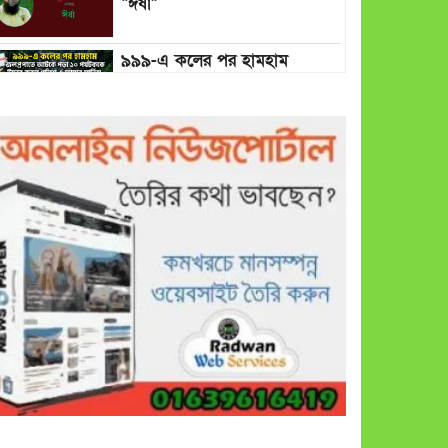
“ঈর্ষা”
৯৯৯-এ কলের পর হামহাম
জলপ্রপাতে আটকে পড়া ১০
পর্যটককে উদ্ধার করল পুলিশ ও
ফায়ার সার্ভিস
গাছ না কেটে আমাদের পুড়িয়ে
মারলে ভালো হতো’: বন বিভাগের
নিষ্ঠুরতায় নিঃস্ব কৃষক