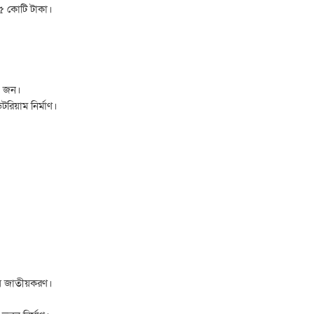
৫৫ কোটি টাকা।
০ জন।
রিয়াম নির্মাণ।
য় জাতীয়করণ।