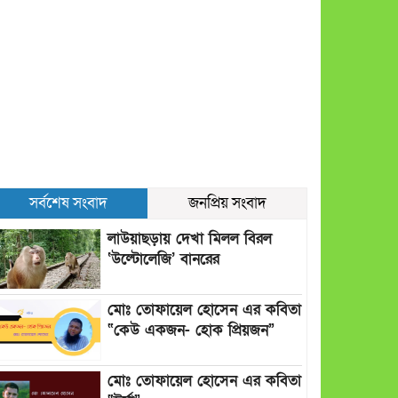
সর্বশেষ সংবাদ
জনপ্রিয় সংবাদ
লাউয়াছড়ায় দেখা মিলল বিরল
‘উল্টোলেজি’ বানরের
মোঃ তোফায়েল হোসেন এর কবিতা
“কেউ একজন- হোক প্রিয়জন”
মোঃ তোফায়েল হোসেন এর কবিতা