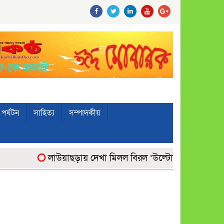
পর্যটন
সাহিত্য
সম্পাদকীয়
লাউয়াছড়ায় দেখা মিলল বিরল ‘উল্টোলেজি’ বানরের
মো