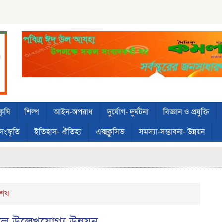
কৃষি
শিল্প
আইন-অপরাধ
দুর্যোগ- দুর্ঘটনা
বিজ্ঞান ও প্রযুক্তি
সংস্কৃতি
ইতিহাস- ঐতিহ্য
এক্সক্লুসিভ
সমস্যা-সম্ভাবনা- উন্নয়ন
শেষ