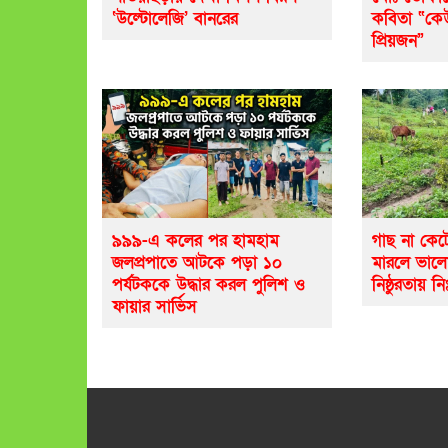
‘উল্টোলেজি’ বানরের
কবিতা “ক
প্রিয়জন”
৯৯৯-এ কলের পর হামহাম
গাছ না কেট
জলপ্রপাতে আটকে পড়া ১০
মারলে ভাল
পর্যটককে উদ্ধার করল পুলিশ ও
নিষ্ঠুরতায় নি
ফায়ার সার্ভিস