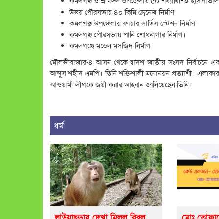
কমলগঞ্জ ও শ্রীমঙ্গল উপজেলায় ৫০ শয্যাবিশিষ্ট হাসপাতাল
উভয় পৌরসভায় ৪০ কিমি ড্রেনেজ নির্মাণ
কমলগঞ্জ উপজেলায় ফায়ার সার্ভিস স্টেশন নির্মাণ।
কমলগঞ্জ পৌরসভায় পানি শোধনাগার নির্মাণ।
কমলগঞ্জে মডেল মসজিদ নির্মাণ
মৌলভীবাজার-৪ আসন থেকে দ্বাদশ জাতীয় সংসদ নির্বাচনে এবারও 
আব্দুস শহীদ এমপি। তিনি শক্তিশালী মনোনয়ন প্রত্যাশী। এলাক
আওয়ামী লীগকে জয়ী করার আহ্বান জানিয়েছেন তিনি।
ধর্ম
লাউয়াছড়ায় দেখা মিলল বিরল
মোঃ তোফায