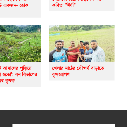
েউ একজন- হোক
কবিতা “ঈর্ষা”
ে আমাদের পুড়িয়ে
খেলার মাঠের সৌন্দর্য বাড়াতে
ো হতো’: বন বিভাগের
বৃক্ষরোপণ
ঃস্ব কৃষক