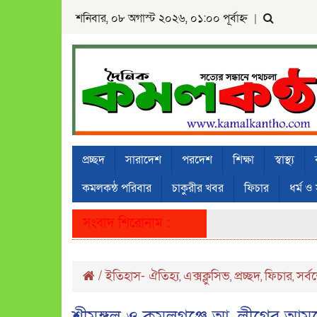
শনিবার, ০৮ অগাস্ট ২০২৬, ০১:০০ পূর্বাহ্ন
|
প্রচ্ছদ
সারাদেশ
পরদেশ
শিক্ষা
স্বাস্থ্য
কমলকন্ঠ পরিবার
চাকুরীর খবর
ফিচার
ধর্ম ও 
সংবাদ শিরোনাম :
/
ইতিহাস- ঐতিহ্য
এক্সক্লুসিভ
প্রচ্ছদ
ফিচার
সর্ব
,
,
,
,