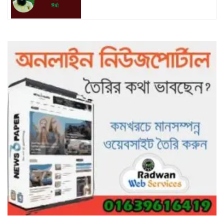
৯৯৯-এ কলের পর হামহাম জলপ্রপাতে
আটকে পড়া ১০ পর্যটককে উদ্ধার করল
পুলিশ ও ফায়ার সার্ভিস
গাছ না কেটে আমাদের পুড়িয়ে মারলে
ভালো হতো’: বন বিভাগের নিষ্ঠুরতায়
নিঃস্ব কৃষক