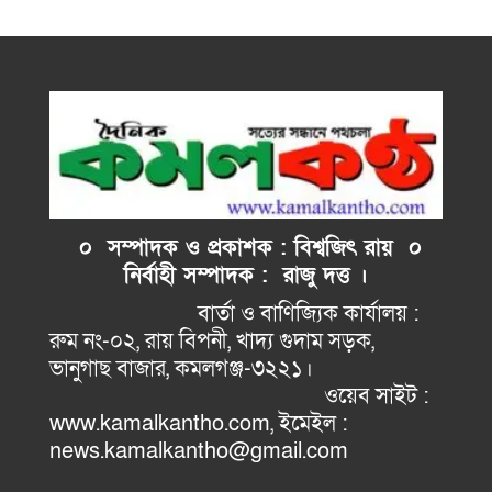
০ সম্পাদক ও প্রকাশক : বিশ্বজিৎ রায় ০
নির্বাহী
সম্পাদক : রাজু দত্ত ।
বার্তা ও বাণিজ্যিক কার্যালয় :
রুম নং-০২, রায় বিপনী, খাদ্য গুদাম সড়ক,
ভানুগাছ বাজার, কমলগঞ্জ-৩২২১।
ওয়েব সাইট :
www.kamalkantho.com, ইমেইল :
news.kamalkantho@gmail.com