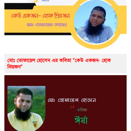
মোঃ তোফায়েল হোসেন এর কবিতা “কেউ একজন- হোক
প্রিয়জন”