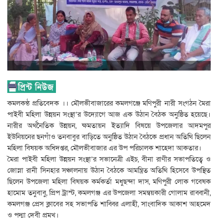
কমলকন্ঠ প্রতিবেদক ।। মৌলভীবাজারের কমলগঞ্জে মণিপুরী নারী সংগঠন মৈরা
পাইবী মহিলা উন্নয়ন সংস্থা’র উদ্যোগে আজ এক উঠান বৈঠক অনুষ্ঠিত হয়েছে।
নারীর অর্থনৈতিক উন্নয়ন, ক্ষমতায়ন ইত্যাদি বিষয়ে উপজেলার আদমপুর
ইউনিয়নের ছনগাঁও তনবাবুর বাড়িতে অনুষ্ঠিত উঠান বৈঠকে প্রধান অতিথি ছিলেন
মহিলা বিষয়ক অধিদপ্তর, মৌলভীবাজার এর উপ পরিচালক শাহেদা আকতার।
মৈরা পাইবী মহিলা উন্নয়ন সংস্থা’র সভানেত্রী এইচ, বীনা রাণীর সভাপতিত্বে ও
জোস্না রানী সিনহার সঞ্চালনায় উঠান বৈঠকে আমন্ত্রিত অতিথি হিসেবে উপস্থিত
ছিলেন উপজেলা মহিলা বিষয়ক কর্মকর্তা মধুছন্দা দাস, মণিপুরী লোক গবেষক
হামোম তনুবাবু, প্রিপ ট্রাস্ট, কমলগঞ্জ এর উপজেলা সমন্বয়কারী গোলাম রাব্বানী,
কমলগঞ্জ প্রেস ক্লাবের সহ সভাপতি শাব্বির এলাহী, সাংবাদিক আকাশ আহমেদ
ও পদ্মা দেবী প্রমুখ।