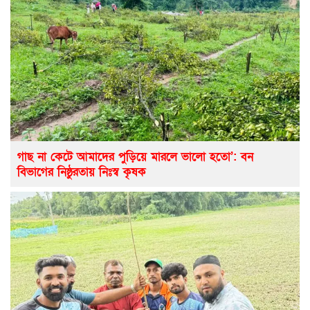
গাছ না কেটে আমাদের পুড়িয়ে মারলে ভালো হতো’: বন
বিভাগের নিষ্ঠুরতায় নিঃস্ব কৃষক