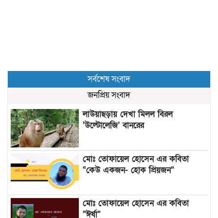
সর্বশেষ সংবাদ
জনপ্রিয় সংবাদ
লাউয়াছড়ায় দেখা মিলল বিরল
‘উল্টোলেজি’ বানরের
মোঃ তোফায়েল হোসেন এর কবিতা
“কেউ একজন- হোক প্রিয়জন”
মোঃ তোফায়েল হোসেন এর কবিতা
“ঈর্ষা”