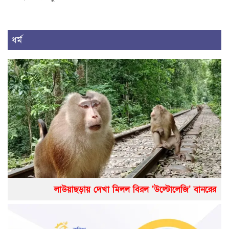
ধর্ম
লাউয়াছড়ায় দেখা মিলল বিরল ‘উল্টোলেজি’ বানরের