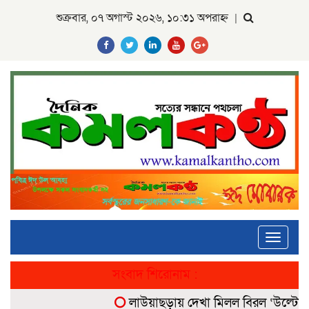
শুক্রবার, ০৭ অগাস্ট ২০২৬, ১০:৩১ অপরাহ্ন
|
Toggle
navigati
সংবাদ শিরোনাম :
লাউয়াছড়ায় দেখা মিলল বিরল ‘উল্টোলেজি’