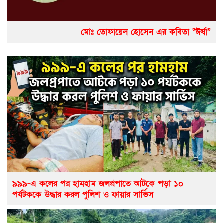
মোঃ তোফায়েল হোসেন এর কবিতা “ঈর্ষা”
৯৯৯-এ কলের পর হামহাম জলপ্রপাতে আটকে পড়া ১০
পর্যটককে উদ্ধার করল পুলিশ ও ফায়ার সার্ভিস