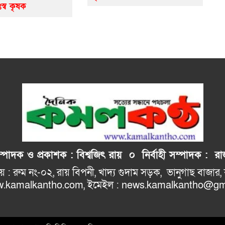
ঃস্ব কৃষক
াদক ও প্রকাশক : বিশ্বজিৎ রায় ০
নির্বাহী
সম্পাদক : রাজ
: রুম নং-০২, রায় বিপনী, খাদ্য গুদাম সড়ক, 
ho.com, ইমেইল : news.kamalkantho@gma