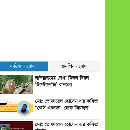
সর্বশেষ সংবাদ
জনপ্রিয় সংবাদ
লাউয়াছড়ায় দেখা মিলল বিরল
‘উল্টোলেজি’ বানরের
মোঃ তোফায়েল হোসেন এর কবিতা
“কেউ একজন- হোক প্রিয়জন”
মোঃ তোফায়েল হোসেন এর কবিতা