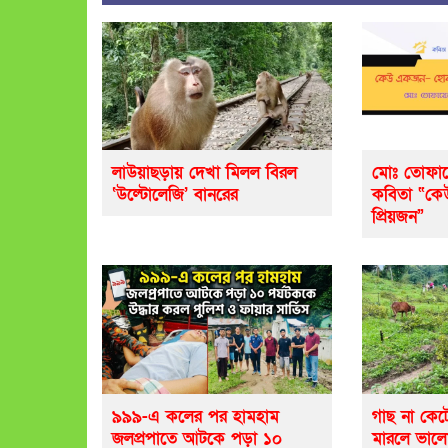
লাউয়াছড়ায় দেখা মিলল বিরল
মোঃ তোফায
‘উল্টোলেজি’ বানরের
কবিতা “ক
প্রিয়জন”
৯৯৯-এ কলের পর হামহাম
গাছ না কেট
জলপ্রপাতে আটকে পড়া ১০
মারলে ভাল