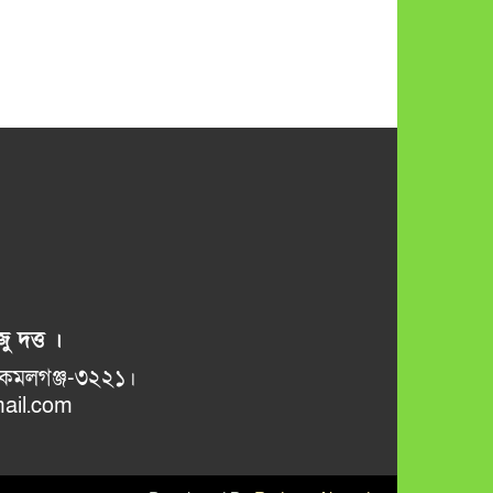
ু দত্ত ।
ভানুগাছ বাজার, কমলগঞ্জ-৩২২১।
il.com