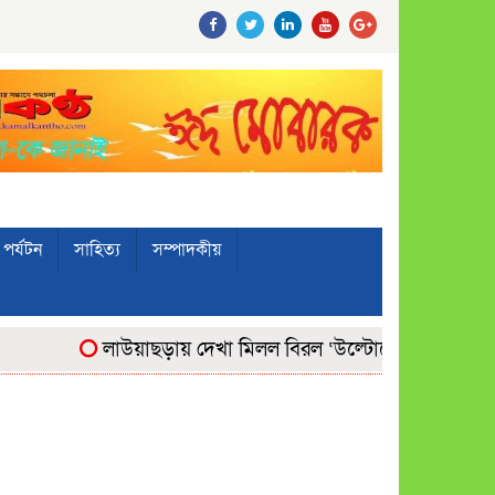
পর্যটন
সাহিত্য
সম্পাদকীয়
লাউয়াছড়ায় দেখা মিলল বিরল ‘উল্টোলেজি’ বানরের
ম