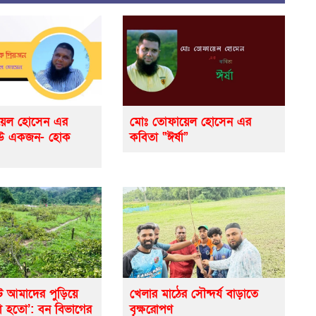
়েল হোসেন এর
মোঃ তোফায়েল হোসেন এর
েউ একজন- হোক
কবিতা “ঈর্ষা”
ে আমাদের পুড়িয়ে
খেলার মাঠের সৌন্দর্য বাড়াতে
ো হতো’: বন বিভাগের
বৃক্ষরোপণ