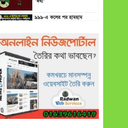
“ঈর্ষা”
৯৯৯-এ কলের পর হামহাম
জলপ্রপাতে আটকে পড়া ১০
পর্যটককে উদ্ধার করল পুলিশ ও
ফায়ার সার্ভিস
গাছ না কেটে আমাদের পুড়িয়ে
মারলে ভালো হতো’: বন বিভাগের
নিষ্ঠুরতায় নিঃস্ব কৃষক