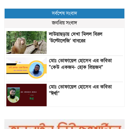
সর্বশেষ সংবাদ
জনপ্রিয় সংবাদ
লাউয়াছড়ায় দেখা মিলল বিরল
‘উল্টোলেজি’ বানরের
মোঃ তোফায়েল হোসেন এর কবিতা
“কেউ একজন- হোক প্রিয়জন”
মোঃ তোফায়েল হোসেন এর কবিতা
“ঈর্ষা”
৯৯৯-এ কলের পর হামহাম জলপ্রপাতে
আটকে পড়া ১০ পর্যটককে উদ্ধার করল
পুলিশ ও ফায়ার সার্ভিস