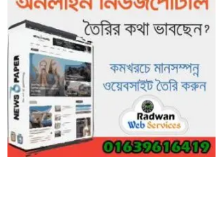
গাছ না কেটে আমাদের পুড়িয়ে মারলে
ভালো হতো’: বন বিভাগের নিষ্ঠুরতায়
নিঃস্ব কৃষক