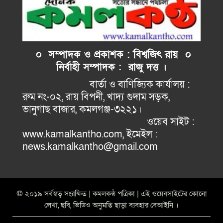
০ সম্পাদক ও প্রকাশক : বিশ্বজিৎ রায় ০
নির্বাহী
সম্পাদক : রাজু দত্ত ।
বার্তা ও বাণিজ্যিক কার্যালয় :
রুম নং-০২, রায় বিপনী, খাদ্য গুদাম সড়ক,
ভানুগাছ বাজার, কমলগঞ্জ-৩২২১।
ওয়েব সাইট :
www.kamalkantho.com, ইমেইল :
news.kamalkantho@gmail.com
© ২০১৯ সর্বস্বত্ব সংরক্ষিত | কমলকন্ঠ পত্রিকা | এই ওয়েবসাইটের কোনো
লেখা, ছবি, ভিডিও অনুমতি ছাড়া ব্যবহার বেআইনি ।