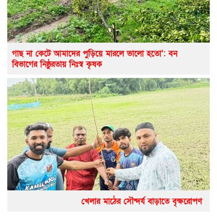
গাছ না কেটে আমাদের পুড়িয়ে মারলে ভালো হতো’: বন
বিভাগের নিষ্ঠুরতায় নিঃস্ব কৃষক
খেলার মাঠের সৌন্দর্য বাড়াতে বৃক্ষরোপণ