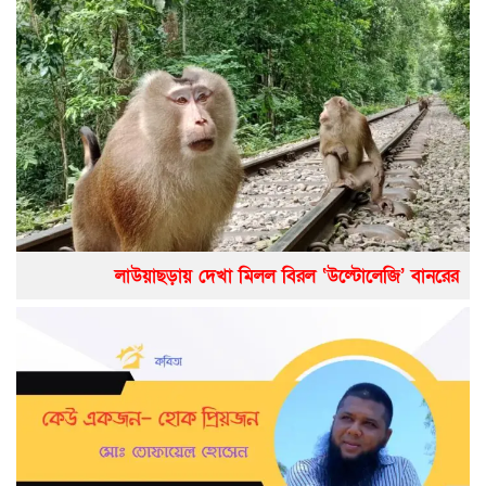
লাউয়াছড়ায় দেখা মিলল বিরল ‘উল্টোলেজি’ বানরের