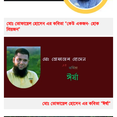
মোঃ তোফায়েল হোসেন এর কবিতা “কেউ একজন- হোক
প্রিয়জন”
মোঃ তোফায়েল হোসেন এর কবিতা “ঈর্ষা”