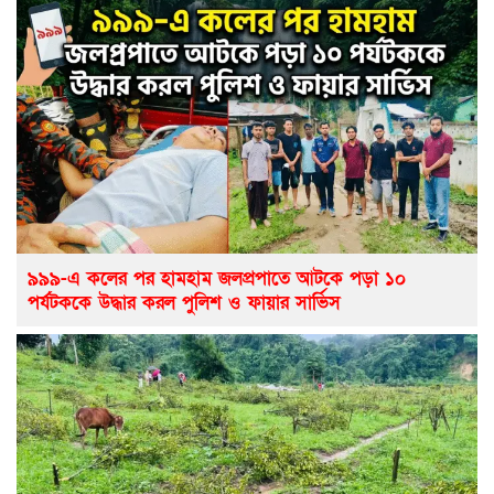
৯৯৯-এ কলের পর হামহাম জলপ্রপাতে আটকে পড়া ১০
পর্যটককে উদ্ধার করল পুলিশ ও ফায়ার সার্ভিস