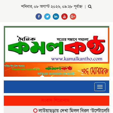
শনিবার, ০৮ অগাস্ট ২০২৬, ০৯:২৮ পূর্বাহ্ন
|
Toggle
navigati
সংবাদ শিরোনাম :
লাউয়াছড়ায় দেখা মিলল বিরল ‘উল্টোলেজি’ বানর