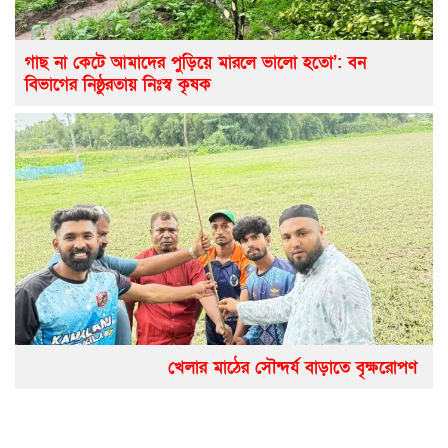
গাছ না কেটে আমাদের পুড়িয়ে মারলে ভালো হতো’: বন
বিভাগের নিষ্ঠুরতায় নিঃস্ব কৃষক
খেলার মাঠের সৌন্দর্য বাড়াতে বৃক্ষরোপণ