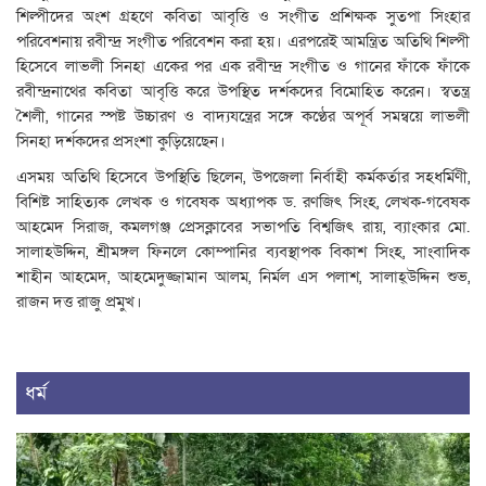
শিল্পীদের অংশ গ্রহণে কবিতা আবৃত্তি ও সংগীত প্রশিক্ষক সুতপা সিংহার
পরিবেশনায় রবীন্দ্র সংগীত পরিবেশন করা হয়। এরপরেই আমন্ত্রিত অতিথি শিল্পী
হিসেবে লাভলী সিনহা একের পর এক রবীন্দ্র সংগীত ও গানের ফাঁকে ফাঁকে
রবীন্দ্রনাথের কবিতা আবৃত্তি করে উপস্থিত দর্শকদের বিমোহিত করেন। স্বতন্ত্র
শৈলী, গানের স্পষ্ট উচ্চারণ ও বাদ্যযন্ত্রের সঙ্গে কণ্ঠের অপূর্ব সমন্বয়ে লাভলী
সিনহা দর্শকদের প্রসংশা কুড়িয়েছেন।
এসময় অতিথি হিসেবে উপস্থিতি ছিলেন, উপজেলা নির্বাহী কর্মকর্তার সহধর্মিণী,
বিশিষ্ট সাহিত্যক লেখক ও গবেষক অধ্যাপক ড. রণজিৎ সিংহ, লেখক-গবেষক
আহমেদ সিরাজ, কমলগঞ্জ প্রেসক্লাবের সভাপতি বিশ্বজিৎ রায়, ব্যাংকার মো.
সালাহউদ্দিন, শ্রীমঙ্গল ফিনলে কোম্পানির ব্যবস্থাপক বিকাশ সিংহ, সাংবাদিক
শাহীন আহমেদ, আহমেদুজ্জামান আলম, নির্মল এস পলাশ, সালাহ্উদ্দিন শুভ,
রাজন দত্ত রাজু প্রমুখ।
ধর্ম