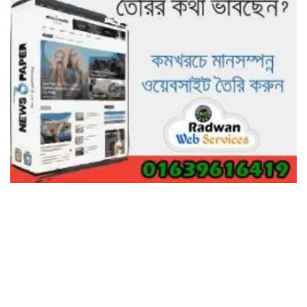
ভালো হতো’: বন বিভাগের নিষ্ঠুরতায়
নিঃস্ব কৃষক