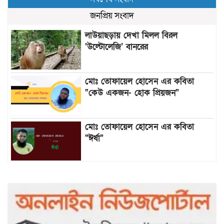
জনপ্রিয় সংবাদ
লাউয়াছড়ায় দেখা মিলল বিরল
‘উল্টোলেজি’ বানরের
মোঃ তোফায়েল হোসেন এর কবিতা
“কেউ একজন- হোক প্রিয়জন”
মোঃ তোফায়েল হোসেন এর কবিতা
“ঈর্ষা”
৯৯৯-এ কলের পর হামহাম জলপ্রপাতে
আটকে পড়া ১০ পর্যটককে উদ্ধার করল
পুলিশ ও ফায়ার সার্ভিস
গাছ না কেটে আমাদের পুড়িয়ে মারলে