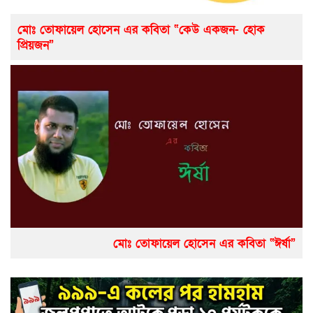
মোঃ তোফায়েল হোসেন এর কবিতা “কেউ একজন- হোক
প্রিয়জন”
মোঃ তোফায়েল হোসেন এর কবিতা “ঈর্ষা”