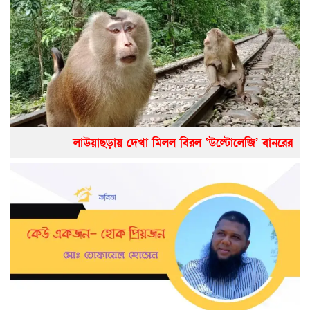
লাউয়াছড়ায় দেখা মিলল বিরল ‘উল্টোলেজি’ বানরের