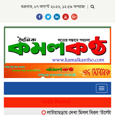
শুক্রবার, ০৭ অগাস্ট ২০২৬, ১২:৫৯ অপরাহ্ন
|
Toggle
navigati
সংবাদ শিরোনাম :
লাউয়াছড়ায় দেখা মিলল বিরল ‘উল্টোলেজি’ 