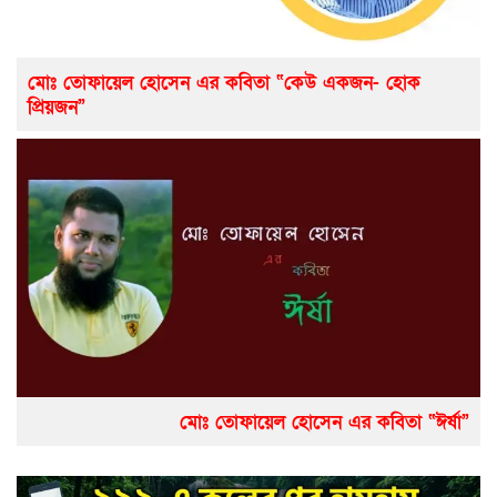
মোঃ তোফায়েল হোসেন এর কবিতা “কেউ একজন- হোক
প্রিয়জন”
মোঃ তোফায়েল হোসেন এর কবিতা “ঈর্ষা”