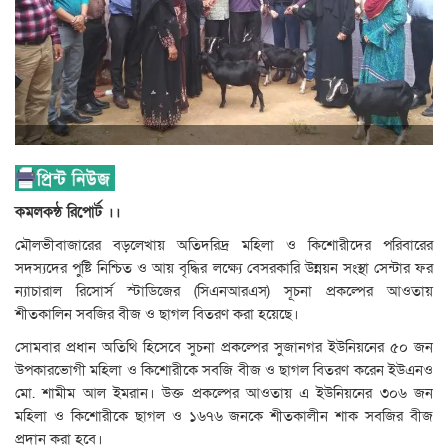
কমলকন্ঠ রিপোর্ট ।।
মৌলভীবাজারের বড়লেখায় অতিদরিদ্র মহিলা ও কিশোরীদের পরিবারের
সদস্যদের পুষ্টি নিশ্চিত ও আয় বৃদ্ধির লক্ষ্যে বেসরকারি উন্নয়ন সংস্থা সেন্টার ফর
ন্যাচারাল রিসোর্স স্টাডিজের (সিএনআরএস) সূচনা প্রকল্পের আওতায়
শীতকালিন সবজির বীজ ও ছাগল বিতরণ করা হয়েছে।
সোমবার প্রধান অতিথি হিসেবে সুচনা প্রকল্পের সুজানগর ইউনিয়নের ৫০ জন
উপকারভোগী মহিলা ও কিশোরীকে সবজি বীজ ও ছাগল বিতরণ করেন ইউএনও
মো. শামীম আল ইমরান। উক্ত প্রকল্পের আওতায় এ ইউনিয়নের ৩০৬ জন
মহিলা ও কিশোরীকে ছাগল ও ১৬৭৬ জনকে শীতকালীন শাক সবজির বীজ
প্রদান করা হবে।