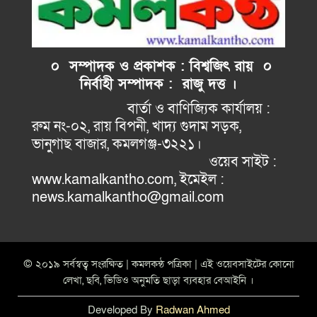
০ সম্পাদক ও প্রকাশক : বিশ্বজিৎ রায় ০
নির্বাহী
সম্পাদক : রাজু দত্ত ।
বার্তা ও বাণিজ্যিক কার্যালয় :
রুম নং-০২, রায় বিপনী, খাদ্য গুদাম সড়ক,
ভানুগাছ বাজার, কমলগঞ্জ-৩২২১।
ওয়েব সাইট :
www.kamalkantho.com, ইমেইল :
news.kamalkantho@gmail.com
© ২০১৯ সর্বস্বত্ব সংরক্ষিত | কমলকন্ঠ পত্রিকা | এই ওয়েবসাইটের কোনো
লেখা, ছবি, ভিডিও অনুমতি ছাড়া ব্যবহার বেআইনি ।
Developed By
Radwan Ahmed