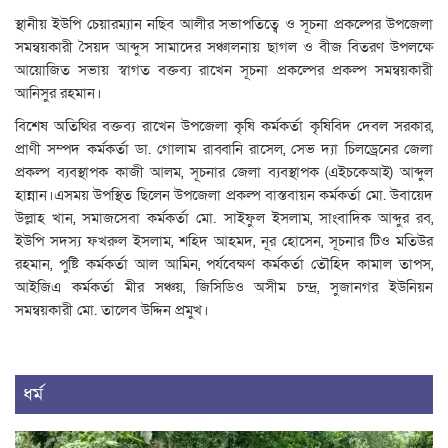
স্থানীয় ইউপি চেয়ারম্যান নছিব আলীর সভাপতিত্বে ও সূচনা প্রকল্পের উপজেলা
সমন্বয়কারী সৈয়দ আব্দুস সামাদের সঞ্চালনায় ছাগল ও বীজ বিতরণ উপলক্ষে
আয়োজিত সভায় স্বাগত বক্তব্য রাখেন সূচনা প্রকল্পের প্রকল্প সমন্বয়কারী
আনিসুর রহমান।
বিশেষ অতিথির বক্তব্য রাখেন উপজেলা কৃষি কর্মকর্তা কৃষিবিদ দেবল সরকার,
প্রাণী সম্পদ কর্মকর্তা ডা. গোলাম রাব্বানি রাসেল, সেভ দ্যা চিলড্রেনের জেলা
প্রকল্প ব্যবস্থাপক কাজী আলম, সূচনার জেলা ব্যবস্থাপক (এইচকেআই) আব্দুল
হান্নান।এসময় উপস্থিত ছিলেন উপজেলা প্রকল্প বাস্তবায়ন কর্মকর্তা মো. উবায়েদ
উল্লাহ খান, সমাজসেবা কর্মকর্তা মো. সাইফুল ইসলাম, সাংবাদিক আব্দুর রব,
ইউপি সদস্য ফখরুল ইসলাম, শহিদ আহমদ, নূর হোসেন, সূচনার টিও মতিউর
রহমান, পুষ্টি কর্মকর্তা আল আমিন, পর্যবেক্ষণ কর্মকর্তা তৌহিদ কামাল তাপস,
আইজিএ কর্মকর্তা মীর সঞ্চয়, জিসিডিও অসীম চন্দ্র, সুজানগর ইউনিয়ন
সমন্বয়কারী মো. তালেব উদ্দিন প্রমুখ।
ধর্ম