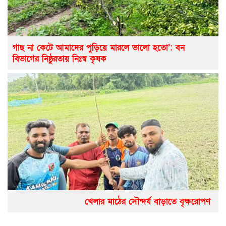
গাছ না কেটে আমাদের পুড়িয়ে মারলে ভালো হতো’: বন
বিভাগের নিষ্ঠুরতায় নিঃস্ব কৃষক
খেলার মাঠের সৌন্দর্য বাড়াতে বৃক্ষরোপণ