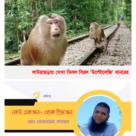
লাউয়াছড়ায় দেখা মিলল বিরল ‘উল্টোলেজি’ বানরের