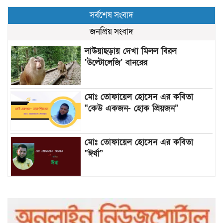
সর্বশেষ সংবাদ
জনপ্রিয় সংবাদ
লাউয়াছড়ায় দেখা মিলল বিরল
‘উল্টোলেজি’ বানরের
মোঃ তোফায়েল হোসেন এর কবিতা
“কেউ একজন- হোক প্রিয়জন”
মোঃ তোফায়েল হোসেন এর কবিতা
“ঈর্ষা”
৯৯৯-এ কলের পর হামহাম জলপ্রপাতে
আটকে পড়া ১০ পর্যটককে উদ্ধার করল
পুলিশ ও ফায়ার সার্ভিস