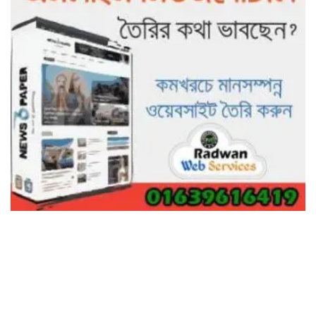
গাছ না কেটে আমাদের পুড়িয়ে মারলে
ভালো হতো’: বন বিভাগের নিষ্ঠুরতায়
নিঃস্ব কৃষক