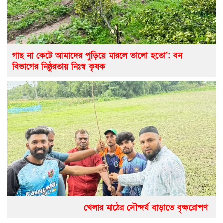
গাছ না কেটে আমাদের পুড়িয়ে মারলে ভালো হতো’: বন
বিভাগের নিষ্ঠুরতায় নিঃস্ব কৃষক
খেলার মাঠের সৌন্দর্য বাড়াতে বৃক্ষরোপণ