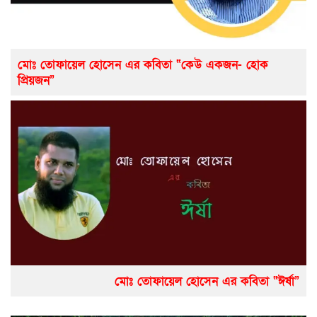
মোঃ তোফায়েল হোসেন এর কবিতা “কেউ একজন- হোক
প্রিয়জন”
মোঃ তোফায়েল হোসেন এর কবিতা “ঈর্ষা”