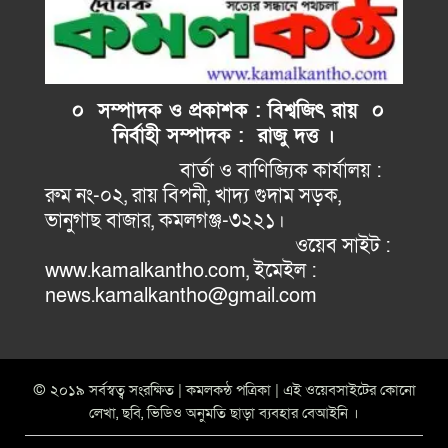
০ সম্পাদক ও প্রকাশক : বিশ্বজিৎ রায় ০
নির্বাহী
সম্পাদক : রাজু দত্ত ।
বার্তা ও বাণিজ্যিক কার্যালয় :
রুম নং-০২, রায় বিপনী, খাদ্য গুদাম সড়ক,
ভানুগাছ বাজার, কমলগঞ্জ-৩২২১।
ওয়েব সাইট :
www.kamalkantho.com, ইমেইল :
news.kamalkantho@gmail.com
© ২০১৯ সর্বস্বত্ব সংরক্ষিত | কমলকন্ঠ পত্রিকা | এই ওয়েবসাইটের কোনো
লেখা, ছবি, ভিডিও অনুমতি ছাড়া ব্যবহার বেআইনি ।