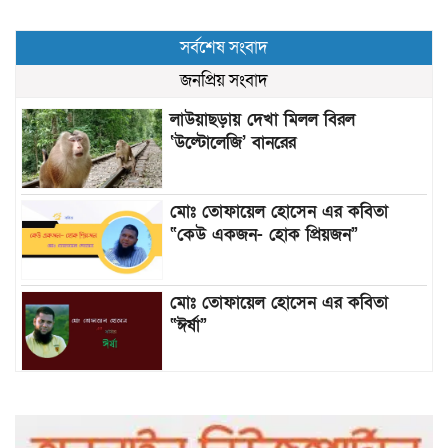
সর্বশেষ সংবাদ
জনপ্রিয় সংবাদ
লাউয়াছড়ায় দেখা মিলল বিরল
‘উল্টোলেজি’ বানরের
মোঃ তোফায়েল হোসেন এর কবিতা
“কেউ একজন- হোক প্রিয়জন”
মোঃ তোফায়েল হোসেন এর কবিতা
“ঈর্ষা”
৯৯৯-এ কলের পর হামহাম জলপ্রপাতে
আটকে পড়া ১০ পর্যটককে উদ্ধার করল
পুলিশ ও ফায়ার সার্ভিস