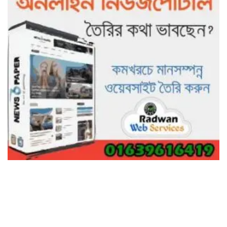
গাছ না কেটে আমাদের পুড়িয়ে মারলে
ভালো হতো’: বন বিভাগের নিষ্ঠুরতায়
নিঃস্ব কৃষক