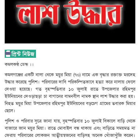
কমলকন্ঠ ডেস্ক ।।
কমলগঞ্জের একটি নালা থেকে ময়ুর মিয়া (৭০) নামে এক বৃদ্ধার রক্তাক্ত মরদেহ
উদ্ধার করেছে পুলিশ। পরিবারের দাবি পরিকল্পিতভাবে হত্যা করে নালায় ফেলে
দেওয়া হয়েছে। গত বৃহস্পতিবার ১০ জুলাই রাতে উপজেলার রহিমপুর
ইউনিয়নের দেওড়াছড়া চা বাগানের বামনবীল নামক স্থান লাশ উদ্ধার করা হয়।
নিহত ময়ুর মিয়া উপজেলার রহিমপুর ইউনিয়নের বড়চেগ গ্রামের তবারক মিয়ার
ছেলে।
পুলিশ ও পরিবার সুত্রে জানা যায়, বৃহস্পতিবার ১০ জুলাই বিকালে বাড়ি থেকে
বাজারে জান ময়ুর মিয়া। রাতে মোবাইল বন্ধ থাকায় এবং বাড়িতে সময়মত না
ফেরায় পরিবারের লোকজন আত্বীয়স্বজনের বাড়িসহ অনেক খোঁজাখুঁজি করেন।