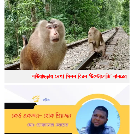
লাউয়াছড়ায় দেখা মিলল বিরল ‘উল্টোলেজি’ বানরের