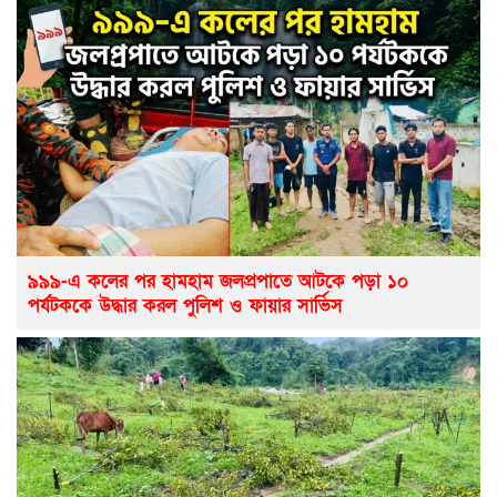
৯৯৯-এ কলের পর হামহাম জলপ্রপাতে আটকে পড়া ১০
পর্যটককে উদ্ধার করল পুলিশ ও ফায়ার সার্ভিস