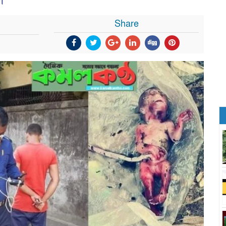
শ
Share