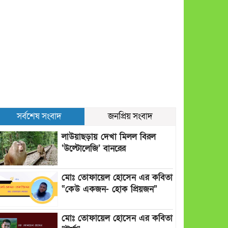
সর্বশেষ সংবাদ
জনপ্রিয় সংবাদ
লাউয়াছড়ায় দেখা মিলল বিরল
‘উল্টোলেজি’ বানরের
মোঃ তোফায়েল হোসেন এর কবিতা
“কেউ একজন- হোক প্রিয়জন”
মোঃ তোফায়েল হোসেন এর কবিতা