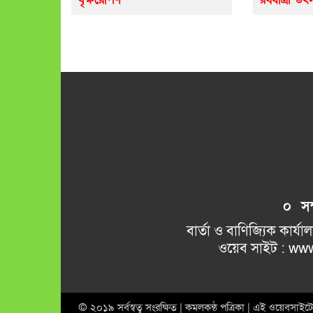
০ সম্প
বার্তা ও বাণিজ্যিক কার্যালয় 
ওয়েব সাইট : www.kamalkant
© ২০১৯ সর্বস্বত্ব সংরক্ষিত | কমলকন্ঠ পত্রিকা | এই ওয়েবসা