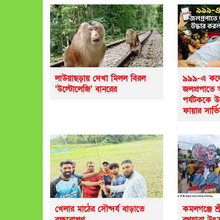
লাউয়াছড়ায় দেখা মিলল বিরল
৯৯৯-এ কলে
‘উল্টোলেজি’ বানরের
জলপ্রপাতে
পর্যটককে উ
ফায়ার সার্ভ
খেলার মাঠের সৌন্দর্য বাড়াতে
কমলগঞ্জে শ্র
বৃক্ষরোপণ
রথযাত্রা উৎ