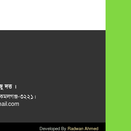
ু দত্ত ।
ভানুগাছ বাজার, কমলগঞ্জ-৩২২১।
il.com
Developed By
Radwan Ahmed