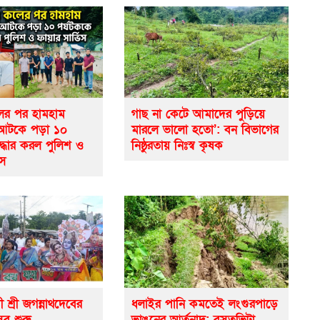
র পর হামহাম
গাছ না কেটে আমাদের পুড়িয়ে
 আটকে পড়া ১০
মারলে ভালো হতো’: বন বিভাগের
দ্ধার করল পুলিশ ও
নিষ্ঠুরতায় নিঃস্ব কৃষক
িস
ী শ্রী জগন্নাথদেবের
ধলাইর পানি কমতেই লংগুরপাড়ে
সব শুরু
ভাঙনের আর্তনাদ: বসতভিটা