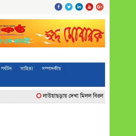
পর্যটন
সাহিত্য
সম্পাদকীয়
লাউয়াছড়ায় দেখা মিলল বিরল ‘উল্টোলেজি’ বানরে