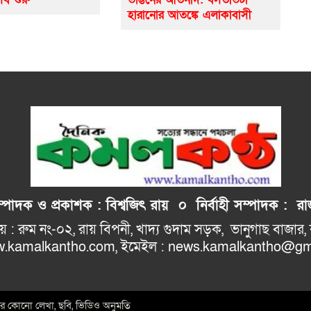
হারানোর আতঙ্কে এলাকাবাসী
াদক ও প্রকাশক : বিশ্বজিৎ রায় ০
নির্বাহী
সম্পাদক : রাজ
: রুম নং-০২, রায় বিপনী, খাদ্য গুদাম সড়ক, 
ho.com, ইমেইল : news.kamalkantho@gma
ইটের কোনো লেখা, ছবি, ভিডিও অনুমতি