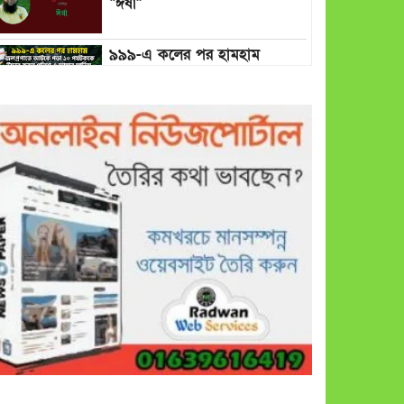
“ঈর্ষা”
৯৯৯-এ কলের পর হামহাম
জলপ্রপাতে আটকে পড়া ১০
পর্যটককে উদ্ধার করল পুলিশ ও
ফায়ার সার্ভিস
গাছ না কেটে আমাদের পুড়িয়ে
মারলে ভালো হতো’: বন বিভাগের
নিষ্ঠুরতায় নিঃস্ব কৃষক