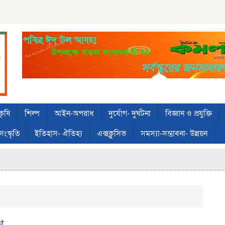
কৃষি
শিল্প
আইন-অপরাধ
দুর্যোগ- দুর্ঘটনা
বিজ্ঞান ও প্রযুক্তি
সংস্কৃতি
ইতিহাস- ঐতিহ্য
এক্সক্লুসিভ
সমস্যা-সম্ভাবনা- উন্নয়ন