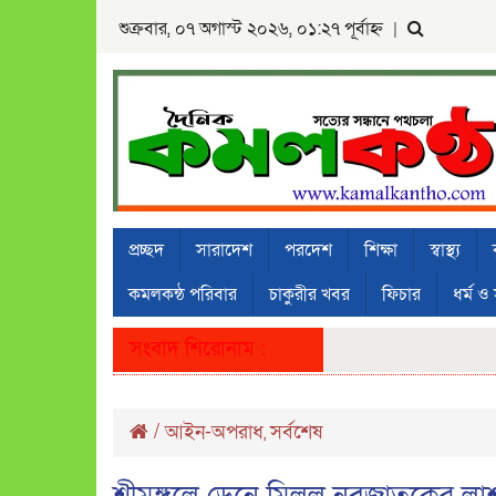
শুক্রবার, ০৭ অগাস্ট ২০২৬, ০১:২৭ পূর্বাহ্ন
|
প্রচ্ছদ
সারাদেশ
পরদেশ
শিক্ষা
স্বাস্থ্য
কমলকন্ঠ পরিবার
চাকুরীর খবর
ফিচার
ধর্ম ও 
সংবাদ শিরোনাম :
/
আইন-অপরাধ
সর্বশেষ
,