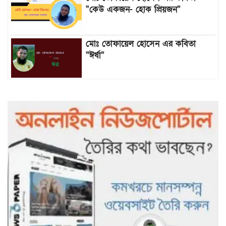
“কেউ একজন- হোক প্রিয়জন”
মোঃ তোফায়েল হোসেন এর কবিতা
“ঈর্ষা”
৯৯৯-এ কলের পর হামহাম জলপ্রপাতে
আটকে পড়া ১০ পর্যটককে উদ্ধার করল
পুলিশ ও ফায়ার সার্ভিস
গাছ না কেটে আমাদের পুড়িয়ে মারলে
ভালো হতো’: বন বিভাগের নিষ্ঠুরতায়
নিঃস্ব কৃষক