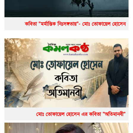
কবিতা “মর্মান্তিক নিঃসঙ্গতায়”- মোঃ তোফায়েল হোসেন
মোঃ তোফায়েল হোসেন এর কবিতা “অতিমানবী”