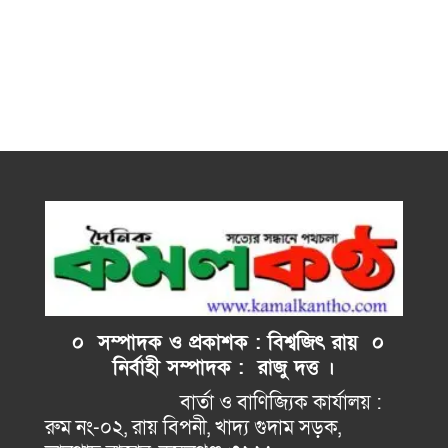
০ সম্পাদক ও প্রকাশক : বিশ্বজিৎ রায় ০
নির্বাহী
সম্পাদক : রাজু দত্ত ।
বার্তা ও বাণিজ্যিক কার্যালয় :
রুম নং-০২, রায় বিপনী, খাদ্য গুদাম সড়ক,