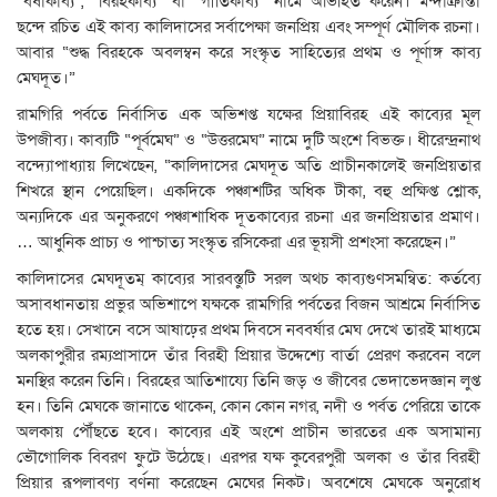
“বর্ষাকাব্য”, “বিরহকাব্য” বা “গীতিকাব্য” নামে অভিহিত করেন। মন্দাক্রান্তা
ছন্দে রচিত এই কাব্য কালিদাসের সর্বাপেক্ষা জনপ্রিয় এবং সম্পূর্ণ মৌলিক রচনা।
আবার “শুদ্ধ বিরহকে অবলম্বন করে সংস্কৃত সাহিত্যের প্রথম ও পূর্ণাঙ্গ কাব্য
মেঘদূত।”
রামগিরি পর্বতে নির্বাসিত এক অভিশপ্ত যক্ষের প্রিয়াবিরহ এই কাব্যের মূল
উপজীব্য। কাব্যটি “পূর্বমেঘ” ও “উত্তরমেঘ” নামে দুটি অংশে বিভক্ত। ধীরেন্দ্রনাথ
বন্দ্যোপাধ্যায় লিখেছেন, “কালিদাসের মেঘদূত অতি প্রাচীনকালেই জনপ্রিয়তার
শিখরে স্থান পেয়েছিল। একদিকে পঞ্চাশটির অধিক টীকা, বহু প্রক্ষিপ্ত শ্লোক,
অন্যদিকে এর অনুকরণে পঞ্চাশাধিক দূতকাব্যের রচনা এর জনপ্রিয়তার প্রমাণ।
… আধুনিক প্রাচ্য ও পাশ্চাত্য সংস্কৃত রসিকেরা এর ভূয়সী প্রশংসা করেছেন।”
কালিদাসের মেঘদূতম্ কাব্যের সারবস্তুটি সরল অথচ কাব্যগুণসমন্বিত: কর্তব্যে
অসাবধানতায় প্রভুর অভিশাপে যক্ষকে রামগিরি পর্বতের বিজন আশ্রমে নির্বাসিত
হতে হয়। সেখানে বসে আষাঢ়ের প্রথম দিবসে নববর্ষার মেঘ দেখে তারই মাধ্যমে
অলকাপুরীর রম্যপ্রাসাদে তাঁর বিরহী প্রিয়ার উদ্দেশ্যে বার্তা প্রেরণ করবেন বলে
মনস্থির করেন তিনি। বিরহের আতিশায্যে তিনি জড় ও জীবের ভেদাভেদজ্ঞান লুপ্ত
হন। তিনি মেঘকে জানাতে থাকেন, কোন কোন নগর, নদী ও পর্বত পেরিয়ে তাকে
অলকায় পৌঁছতে হবে। কাব্যের এই অংশে প্রাচীন ভারতের এক অসামান্য
ভৌগোলিক বিবরণ ফুটে উঠেছে। এরপর যক্ষ কুবেরপুরী অলকা ও তাঁর বিরহী
প্রিয়ার রূপলাবণ্য বর্ণনা করেছেন মেঘের নিকট। অবশেষে মেঘকে অনুরোধ