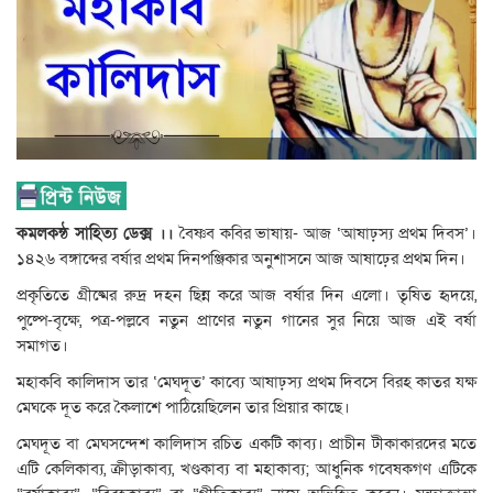
কমলকন্ঠ সাহিত্য ডেক্স ।।
বৈষ্ণব কবির ভাষায়- আজ ‘আষাঢ়স্য প্রথম দিবস’।
১৪২৬ বঙ্গাব্দের বর্ষার প্রথম দিনপঞ্জিকার অনুশাসনে আজ আষাঢ়ের প্রথম দিন।
প্রকৃতিতে গ্রীষ্মের রুদ্র দহন ছিন্ন করে আজ বর্ষার দিন এলো। তৃষিত হৃদয়ে,
পুষ্পে-বৃক্ষে, পত্র-পল্লবে নতুন প্রাণের নতুন গানের সুর নিয়ে আজ এই বর্ষা
সমাগত।
মহাকবি কালিদাস তার ‘মেঘদূত’ কাব্যে আষাঢ়স্য প্রথম দিবসে বিরহ কাতর যক্ষ
মেঘকে দূত করে কৈলাশে পাঠিয়েছিলেন তার প্রিয়ার কাছে।
মেঘদূত বা মেঘসন্দেশ কালিদাস রচিত একটি কাব্য। প্রাচীন টীকাকারদের মতে
এটি কেলিকাব্য, ক্রীড়াকাব্য, খণ্ডকাব্য বা মহাকাব্য; আধুনিক গবেষকগণ এটিকে