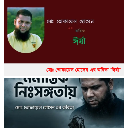
মোঃ তোফায়েল হোসেন এর কবিতা “ঈর্ষা”