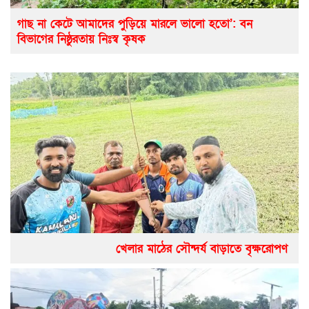
গাছ না কেটে আমাদের পুড়িয়ে মারলে ভালো হতো’: বন
বিভাগের নিষ্ঠুরতায় নিঃস্ব কৃষক
খেলার মাঠের সৌন্দর্য বাড়াতে বৃক্ষরোপণ