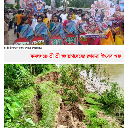
কমলগঞ্জে শ্রী শ্রী জগন্নাথদেবের রথযাত্রা উৎসব শুরু