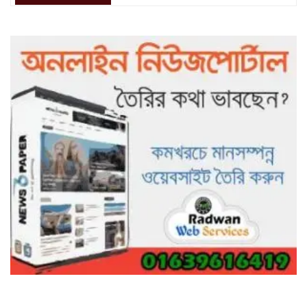
৯৯৯-এ কলের পর হামহাম জলপ্রপাতে
আটকে পড়া ১০ পর্যটককে উদ্ধার করল
পুলিশ ও ফায়ার সার্ভিস
গাছ না কেটে আমাদের পুড়িয়ে মারলে
ভালো হতো’: বন বিভাগের নিষ্ঠুরতায়
নিঃস্ব কৃষক