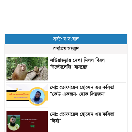
সর্বশেষ সংবাদ
জনপ্রিয় সংবাদ
লাউয়াছড়ায় দেখা মিলল বিরল
‘উল্টোলেজি’ বানরের
মোঃ তোফায়েল হোসেন এর কবিতা
“কেউ একজন- হোক প্রিয়জন”
মোঃ তোফায়েল হোসেন এর কবিতা
“ঈর্ষা”