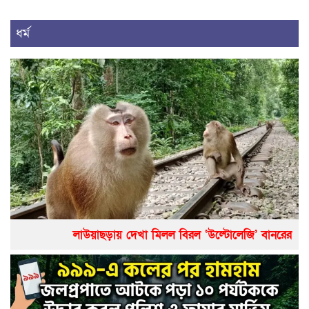
ধর্ম
লাউয়াছড়ায় দেখা মিলল বিরল ‘উল্টোলেজি’ বানরের