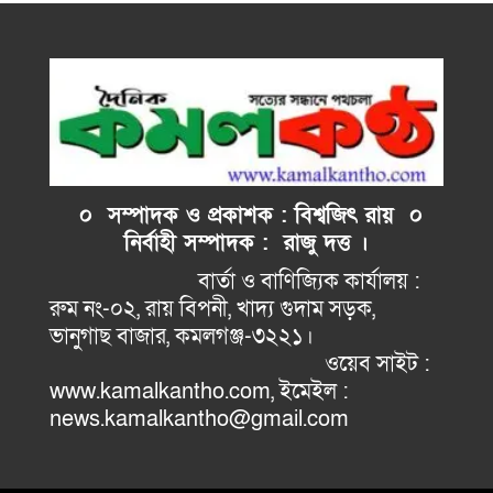
০ সম্পাদক ও প্রকাশক : বিশ্বজিৎ রায় ০
নির্বাহী
সম্পাদক : রাজু দত্ত ।
বার্তা ও বাণিজ্যিক কার্যালয় :
রুম নং-০২, রায় বিপনী, খাদ্য গুদাম সড়ক,
ভানুগাছ বাজার, কমলগঞ্জ-৩২২১।
ওয়েব সাইট :
www.kamalkantho.com, ইমেইল :
news.kamalkantho@gmail.com