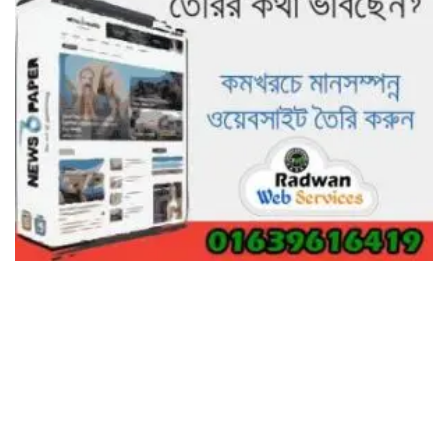
ভালো হতো’: বন বিভাগের নিষ্ঠুরতায়
নিঃস্ব কৃষক