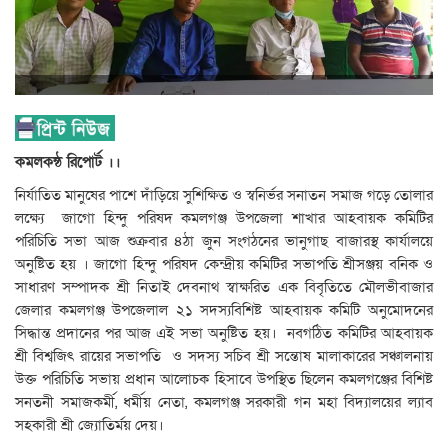
কমলকন্ঠ রিপোর্ট ।।
নির্যাতিত মানুষের পাশে দাঁড়িয়ে সুশিক্ষিত ও স্বনির্ভর সনাতন সমাজ গড়ে তোলার
লক্ষ্যে জাগো হিন্দু পরিষদ কমলগঞ্জ উপজেলা শাখার আহবায়ক কমিটির
পরিচিতি সভা আজ শুক্রবার ৪ঠা জুন সংগঠনের ভানুগাছ বাজারস্থ কার্যালয়ে
অনুষ্টিত হয় । জাগো হিন্দু পরিষদ কেন্দ্রীয় কমিটির সভাপতি শ্রীসঞ্জয় বনিক ও
সাধারণ সম্পাদক শ্রী নিতাই দেবনাথ স্বাক্ষরিত এক বিবৃতিতে মৌলভীবাজার
জেলার কমলগঞ্জ উপজেলাল ২১ সদস্যবিশিষ্ট আহবায়ক কমিটি অনুমোদনের
সিদ্ধান্ত প্রদানের পর আজ এই সভা অনুষ্টিত হয়। নবগঠিত কমিটির আহবায়ক
শ্রী বিশ্বজিৎ রায়ের সভাপতি ও সদস্য সচিব শ্রী সন্তোষ মালাকারের সঞ্চালনায়
উক্ত পরিচিতি সভায় প্রধান আলোচক হিসাবে উপস্থিত ছিলেন কমলগঞ্জের বিশিষ্ট
সনতনী সমাজকর্মী, ধর্মীয় নেতা, কমলগঞ্জ সরকারী গন মহা বিদ্যালয়ের ল্যাব
সহকারী শ্রী জ্যোতির্ময় দেয়।