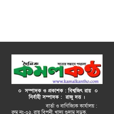
০ সম্পাদক ও প্রকাশক : বিশ্বজিৎ রায় ০
নির্বাহী
সম্পাদক : রাজু দত্ত ।
বার্তা ও বাণিজ্যিক কার্যালয় :
রুম নং-০২, রায় বিপনী, খাদ্য গুদাম সড়ক,