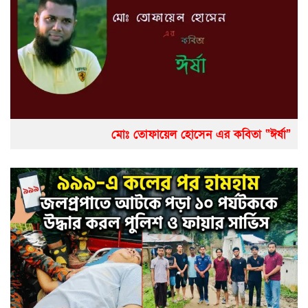
মোঃ তোফায়েল হোসেন এর কবিতা “ঈর্ষা”