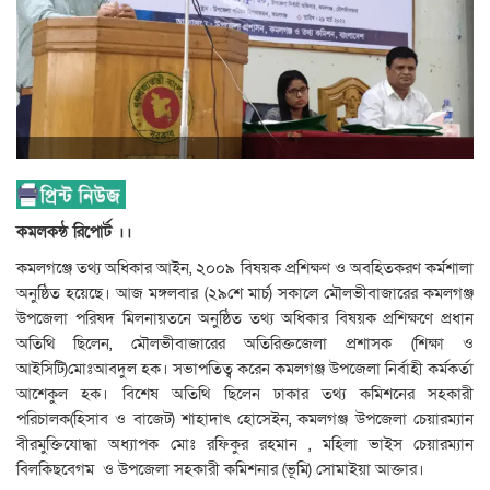
কমলকন্ঠ রিপোর্ট ।।
কমলগঞ্জে তথ্য অধিকার আইন, ২০০৯ বিষয়ক প্রশিক্ষণ ও অবহিতকরণ কর্মশালা
অনুষ্ঠিত হয়েছে। আজ মঙ্গলবার (২৯শে মার্চ) সকালে মৌলভীবাজারের কমলগঞ্জ
উপজেলা পরিষদ মিলনায়তনে অনুষ্ঠিত তথ্য অধিকার বিষয়ক প্রশিক্ষণে প্রধান
অতিথি ছিলেন, মৌলভীবাজারের অতিরিক্তজেলা প্রশাসক (শিক্ষা ও
আইসিটি)মোঃআবদুল হক। সভাপতিত্ব করেন কমলগঞ্জ উপজেলা নির্বাহী কর্মকর্তা
আশেকুল হক। বিশেষ অতিথি ছিলেন ঢাকার তথ্য কমিশনের সহকারী
পরিচালক(হিসাব ও বাজেট) শাহাদাৎ হোসেইন, কমলগঞ্জ উপজেলা চেয়ারম্যান
বীরমুক্তিযোদ্ধা অধ্যাপক মোঃ রফিকুর রহমান , মহিলা ভাইস চেয়ারম্যান
বিলকিছবেগম ও উপজেলা সহকারী কমিশনার (ভূমি) সোমাইয়া আক্তার।