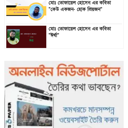
মোঃ তোফায়েল হোসেন এর কবিতা
“কেউ একজন- হোক প্রিয়জন”
মোঃ তোফায়েল হোসেন এর কবিতা
“ঈর্ষা”
৯৯৯-এ কলের পর হামহাম জলপ্রপাতে
আটকে পড়া ১০ পর্যটককে উদ্ধার করল
পুলিশ ও ফায়ার সার্ভিস
গাছ না কেটে আমাদের পুড়িয়ে মারলে
ভালো হতো’: বন বিভাগের নিষ্ঠুরতায়
নিঃস্ব কৃষক