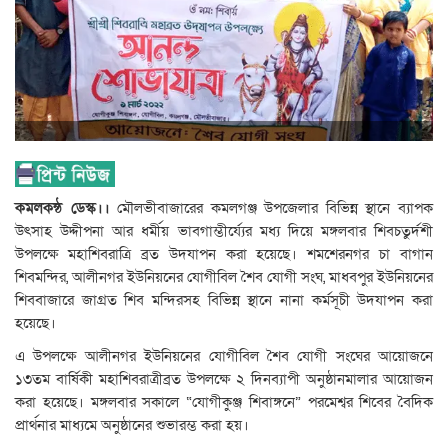
কমলকন্ঠ ডেস্ক।।
মৌলভীবাজারের কমলগঞ্জ উপজেলার বিভিন্ন স্থানে ব্যাপক
উৎসাহ উদ্দীপনা আর ধর্মীয় ভাবগাম্ভীর্য্যের মধ্য দিয়ে মঙ্গলবার শিবচতুর্দশী
উপলক্ষে মহাশিবরাত্রি ব্রত উদযাপন করা হয়েছে। শমশেরনগর চা বাগান
শিবমন্দির, আলীনগর ইউনিয়নের যোগীবিল শৈব যোগী সংঘ, মাধবপুর ইউনিয়নের
শিববাজারে জাগ্রত শিব মন্দিরসহ বিভিন্ন স্থানে নানা কর্মসূচী উদযাপন করা
হয়েছে।
এ উপলক্ষে আলীনগর ইউনিয়নের যোগীবিল শৈব যোগী সংঘের আয়োজনে
১৩তম বার্ষিকী মহাশিবরাত্রীব্রত উপলক্ষে ২ দিনব্যাপী অনুষ্ঠানমালার আয়োজন
করা হয়েছে। মঙ্গলবার সকালে “যোগীকুঞ্জ শিবাঙ্গনে” পরমেশ্বর শিবের বৈদিক
প্রার্থনার মাধ্যমে অনুষ্ঠানের শুভারম্ভ করা হয়।