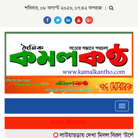
শনিবার, ০৮ অগাস্ট ২০২৬, ০৭:৪২ অপরাহ্ন
|
Toggle
navigati
সংবাদ শিরোনাম :
লাউয়াছড়ায় দেখা মিলল বিরল ‘উল্টোলেজি