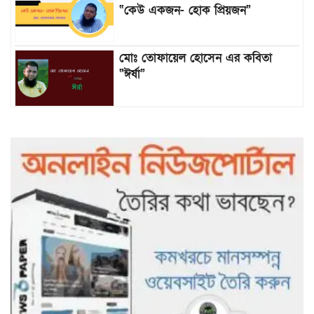
“কেউ একজন- হোক প্রিয়জন”
মোঃ তোফায়েল হোসেন এর কবিতা
“ঈর্ষা”
৯৯৯-এ কলের পর হামহাম জলপ্রপাতে
আটকে পড়া ১০ পর্যটককে উদ্ধার করল
পুলিশ ও ফায়ার সার্ভিস
গাছ না কেটে আমাদের পুড়িয়ে মারলে
ভালো হতো’: বন বিভাগের নিষ্ঠুরতায়
নিঃস্ব কৃষক