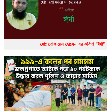
মোঃ তোফায়েল হোসেন এর কবিতা “ঈর্ষা”