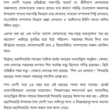
শৈব যোগী সংঘের প্রতিষ্ঠাতা সভাপতি আচার্য ডা. শ্রীনিবাস দেবনাথের
সঞ্চালনায় শোভাযাত্রায় বক্তব্য রাখেন নাথ কল্যাণ সমিতি বাংলাদেশ কমলগঞ্জ
উপজেলা শাখার সভাপতি ক্ষিরোদ চন্দ্র দেবনাথ, সাধারণ সম্পাদক পিন্টু দেবনাথ,
সাংগঠনিক সম্পাদক নিরোদ রঞ্জন দেবনাথ ও আলীনগর ইউপি সদস্য জসিম
উদ্দিন প্রমুখ।
এরপর শুরু হয় এক বর্ণাঢ্য আনন্দ শোভাযাত্রা শত-সহস্র ভক্তবৃন্দের ”হর হর
মহাদেব” ধ্বনিতে মুখরিত হয়ে উঠে পরিবেশ। পরমেশ্বর শিবের দিব্য নাম
কীর্তনের মাধ্যমে শোভাযাত্রাটি প্রায় ৫ কিলোমিটার আশপাশের অঞ্চল প্রদক্ষিণ
করে।
উল্লেখ্য, মহাশিবরাত্রি সনাতন বৈদিক ধর্মের অন্যতম আধ্যাত্মিক অনুষ্ঠান। কেননা,
বেদ-বেদান্তে পরমেশ্বর ভগবান শিব সর্বোচ্চ সত্বা হিসেবে বর্ণিত হয়েছেন। তিনি
অদ্বিতীয় পরম সত্বা। সেজন্য বেদান্তে বলা হয়েছে- “শিব এব কেবলো।” শিবরাত্রি
মহাব্রত পালন করলে পরমপ্রভু সদাশিব প্রসন্ন হন।
শৈব যোগী সংঘ ১৩ বছর ধরে এই মহাব্রত পালন করে আসছে। তারই
ধারাবাহিকতায় এবারের আয়োজন। বিশ্বজগতের কল্যাণার্থে তথা আলোকিত
আধ্যাত্মিক জীবন গঠনের উদ্দেশ্যেই শিবরাত্রি মহাব্রত উদযাপন করা হয়। এদিকে
মহাশিবরাত্রি উপলক্ষে শৈব যোগী সংঘ লক্ষীপুর শাখা ও সিদ্ধেশ্বরপুর শাখা যথাযথ
নিয়মে মহাশিবরাত্রি পালন করবে বলে জানা গেছে।