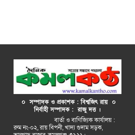
০ সম্পাদক ও প্রকাশক : বিশ্বজিৎ রায় ০
নির্বাহী
সম্পাদক : রাজু দত্ত ।
বার্তা ও বাণিজ্যিক কার্যালয় :
রুম নং-০২, রায় বিপনী, খাদ্য গুদাম সড়ক,