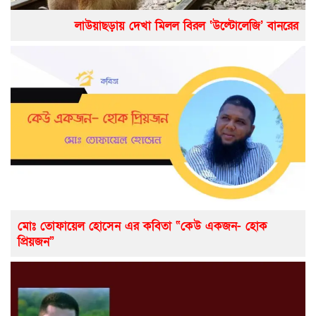
লাউয়াছড়ায় দেখা মিলল বিরল ‘উল্টোলেজি’ বানরের
মোঃ তোফায়েল হোসেন এর কবিতা “কেউ একজন- হোক
প্রিয়জন”