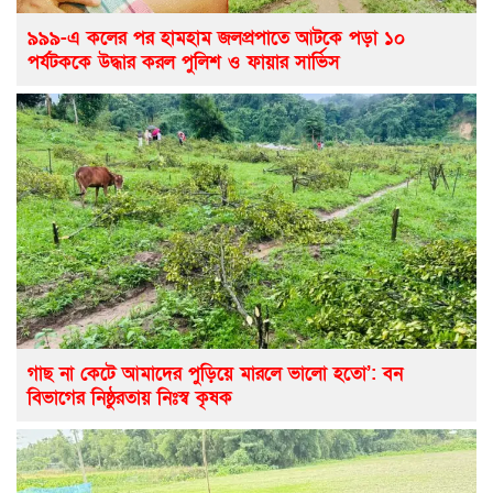
৯৯৯-এ কলের পর হামহাম জলপ্রপাতে আটকে পড়া ১০
পর্যটককে উদ্ধার করল পুলিশ ও ফায়ার সার্ভিস
গাছ না কেটে আমাদের পুড়িয়ে মারলে ভালো হতো’: বন
বিভাগের নিষ্ঠুরতায় নিঃস্ব কৃষক