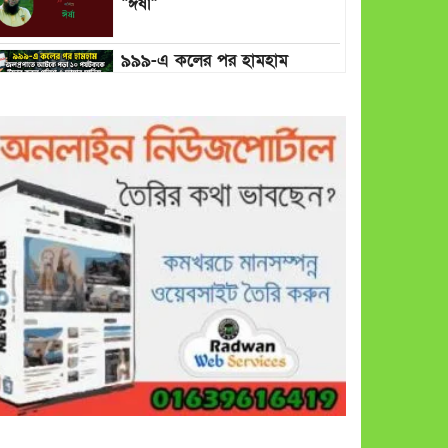
“ঈর্ষা”
৯৯৯-এ কলের পর হামহাম
জলপ্রপাতে আটকে পড়া ১০
পর্যটককে উদ্ধার করল পুলিশ ও
ফায়ার সার্ভিস
গাছ না কেটে আমাদের পুড়িয়ে
মারলে ভালো হতো’: বন বিভাগের
নিষ্ঠুরতায় নিঃস্ব কৃষক