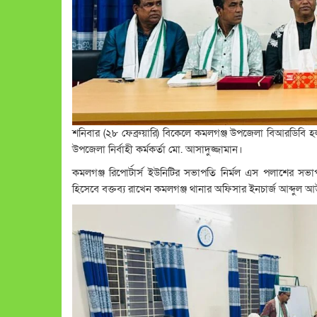
শনিবার (২৮ ফেব্রুয়ারি) বিকেলে কমলগঞ্জ উপজেলা বিআরডিবি হ
উপজেলা নির্বাহী কর্মকর্তা মো. আসাদুজ্জামান।
কমলগঞ্জ রিপোর্টার্স ইউনিটির সভাপতি নির্মল এস পলাশের সভাপ
হিসেবে বক্তব্য রাখেন কমলগঞ্জ থানার অফিসার ইনচার্জ আব্দু