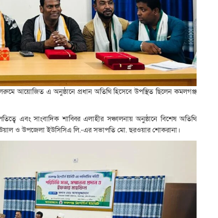
লরুমে আয়োজিত এ অনুষ্ঠানে প্রধান অতিথি হিসেবে উপস্থিত ছিলেন কমলগঞ্জ
তিত্বে এবং সাংবাদিক শাব্বির এলাহীর সঞ্চালনায় অনুষ্ঠানে বিশেষ অতিথি
ল আউয়াল ও উপজেলা ইউসিসিএ লি.-এর সভাপতি মো. ছরওয়ার শোকরানা।