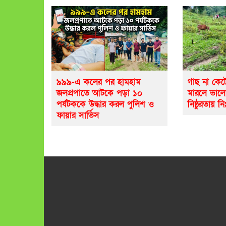
৯৯৯-এ কলের পর হামহাম
গাছ না কেট
জলপ্রপাতে আটকে পড়া ১০
মারলে ভাল
পর্যটককে উদ্ধার করল পুলিশ ও
নিষ্ঠুরতায় নি
ফায়ার সার্ভিস