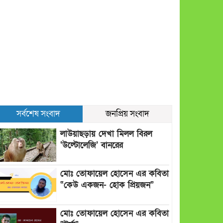
সর্বশেষ সংবাদ
জনপ্রিয় সংবাদ
লাউয়াছড়ায় দেখা মিলল বিরল
‘উল্টোলেজি’ বানরের
মোঃ তোফায়েল হোসেন এর কবিতা
“কেউ একজন- হোক প্রিয়জন”
মোঃ তোফায়েল হোসেন এর কবিতা