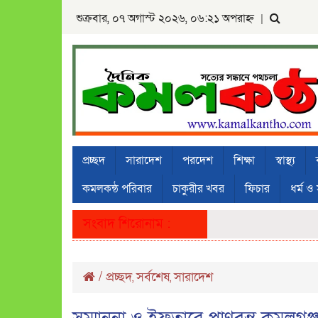
শুক্রবার, ০৭ অগাস্ট ২০২৬, ০৬:২১ অপরাহ্ন
|
প্রচ্ছদ
সারাদেশ
পরদেশ
শিক্ষা
স্বাস্থ্য
কমলকন্ঠ পরিবার
চাকুরীর খবর
ফিচার
ধর্ম ও 
সংবাদ শিরোনাম :
/
প্রচ্ছদ
সর্বশেষ
সারাদেশ
,
,