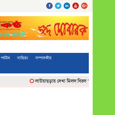
পর্যটন
সাহিত্য
সম্পাদকীয়
লাউয়াছড়ায় দেখা মিলল বিরল ‘উল্টোলেজি’ বানরের