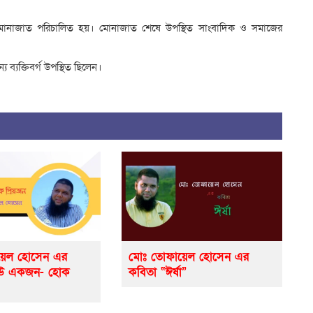
ষ মোনাজাত পরিচালিত হয়। মোনাজাত শেষে উপস্থিত সাংবাদিক ও সমাজের
 ব্যক্তিবর্গ উপস্থিত ছিলেন।
়েল হোসেন এর
মোঃ তোফায়েল হোসেন এর
েউ একজন- হোক
কবিতা “ঈর্ষা”