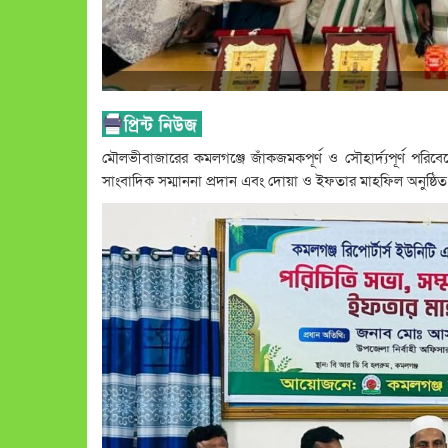
মৌলভীবাজারের কমলগঞ্জে জাঁকজমকপূর্ণ ও সৌহার্দ্যপূর্ণ পরিবেশে
সাংবাদিক সম্মাননা প্রদান এবং দোয়া ও ইফতার মাহফিল অনুষ্ঠিত