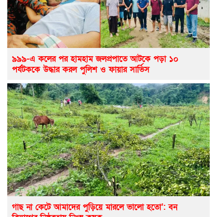
৯৯৯-এ কলের পর হামহাম জলপ্রপাতে আটকে পড়া ১০
পর্যটককে উদ্ধার করল পুলিশ ও ফায়ার সার্ভিস
গাছ না কেটে আমাদের পুড়িয়ে মারলে ভালো হতো’: বন