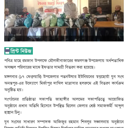
পবিত্র মাহে রমজান উপলক্ষে মৌলভীবাজারের কমলগঞ্জ উপজেলায় অর্ধশতাধিক
অসচ্ছল পরিবারের মাঝে ইফতার সামগ্রী বিতরণ করা হয়েছে।
মঙ্গলবার (১৭ ফেব্রুয়ারি) উপজেলার পতনঊষার ইউনিয়নের স্বপ্নছোয়াঁ যুব সংঘ
অনন্তপুর-এর উদ্যোগে মির্জাপুর দাখিল মাদ্রাসার হলরুমে এই বিতরণ কার্যক্রম
অনুষ্ঠিত হয়।
সংগঠনের প্রতিষ্ঠাতা সভাপতি জাহাঙ্গীর আলমের সভাপতিত্বে আয়োজিত
অনুষ্ঠানে প্রধান অতিথি হিসেবে উপস্থিত ছিলেন জেলার শ্রেষ্ঠ সমাজকর্মী আব্দুল
হান্নান চিনু।
যুব সংঘের সাধারণ সম্পাদক আজিজুর রহমান শিবলুর সঞ্চালনায় অনুষ্ঠানে