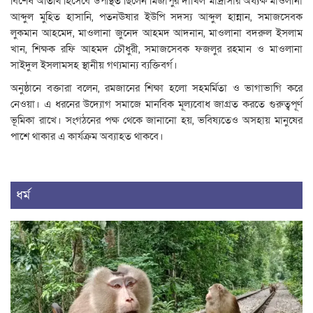
বিশেষ অতিথি হিসেবে উপস্থিত ছিলেন মির্জাপুর দাখিল মাদ্রাসার অধ্যক্ষ মাওলানা
আব্দুল মুহিত হাসানি, পতনঊষার ইউপি সদস্য আব্দুল হান্নান, সমাজসেবক
লুকমান আহমেদ, মাওলানা জুনেদ আহমদ আদনান, মাওলানা বদরুল ইসলাম
খান, শিক্ষক রফি আহমদ চৌধুরী, সমাজসেবক ফজলুর রহমান ও মাওলানা
সাইদুল ইসলামসহ স্থানীয় গণ্যমান্য ব্যক্তিবর্গ।
অনুষ্ঠানে বক্তারা বলেন, রমজানের শিক্ষা হলো সহমর্মিতা ও ভাগাভাগি করে
নেওয়া। এ ধরনের উদ্যোগ সমাজে মানবিক মূল্যবোধ জাগ্রত করতে গুরুত্বপূর্ণ
ভূমিকা রাখে। সংগঠনের পক্ষ থেকে জানানো হয়, ভবিষ্যতেও অসহায় মানুষের
পাশে থাকার এ কার্যক্রম অব্যাহত থাকবে।
ধর্ম