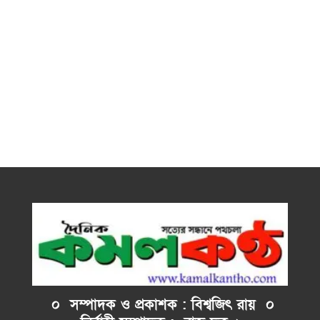
০ সম্পাদক ও প্রকাশক : বিশ্বজিৎ রায় ০