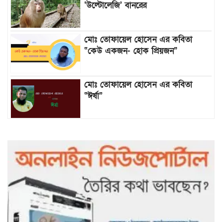
‘উল্টোলেজি’ বানরের
মোঃ তোফায়েল হোসেন এর কবিতা
“কেউ একজন- হোক প্রিয়জন”
মোঃ তোফায়েল হোসেন এর কবিতা
“ঈর্ষা”
৯৯৯-এ কলের পর হামহাম জলপ্রপাতে
আটকে পড়া ১০ পর্যটককে উদ্ধার করল
পুলিশ ও ফায়ার সার্ভিস
গাছ না কেটে আমাদের পুড়িয়ে মারলে
ভালো হতো’: বন বিভাগের নিষ্ঠুরতায়
নিঃস্ব কৃষক