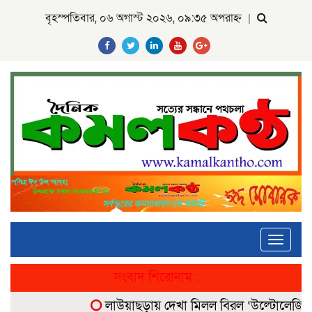
বৃহস্পতিবার, ০৬ অগাস্ট ২০২৬, ০৯:৩৫ অপরাহ্ন
|
Toggle
navigati
সংবাদ শিরোনাম :
লাউয়াছড়ায় দেখা মিলল বিরল ‘উল্টোলেজি’ বানর