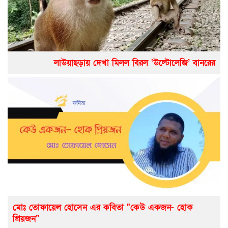
লাউয়াছড়ায় দেখা মিলল বিরল ‘উল্টোলেজি’ বানরের
মোঃ তোফায়েল হোসেন এর কবিতা “কেউ একজন- হোক
প্রিয়জন”