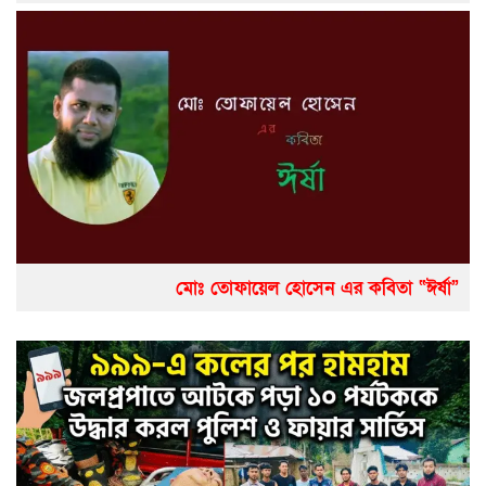
মোঃ তোফায়েল হোসেন এর কবিতা “ঈর্ষা”