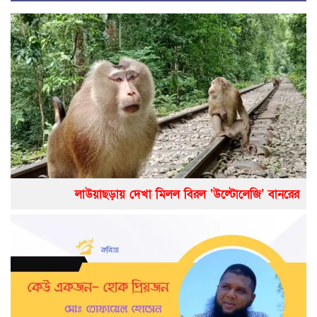
লাউয়াছড়ায় দেখা মিলল বিরল ‘উল্টোলেজি’ বানরের