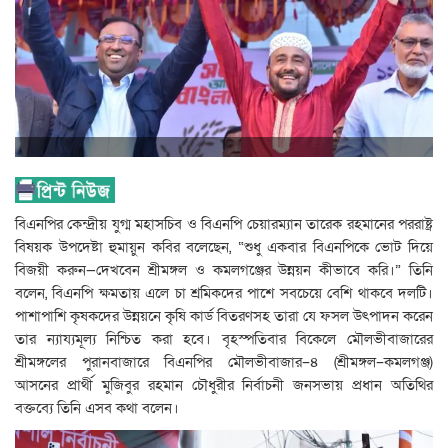
বিএনপির কেন্দ্রীয় যুগ্ম মহাসচিব ও বিএনপি চেয়ারম্যান তারেক রহমানের পররাষ্ট্র
বিষয়ক উপদেষ্টা হুমায়ুন কবির বলেছেন, “শুধু একবার বিএনপিকে ভোট দিয়ে
বিজয়ী করুন—দেখবেন শ্রীমঙ্গল ও কমলগঞ্জের উন্নয়ন কীভাবে করি।” তিনি
বলেন, বিএনপি ক্ষমতায় এলে চা শ্রমিকদের পাশে সবচেয়ে বেশি থাকবে দলটি।
পাশাপাশি কৃষকদের উন্নয়নে কৃষি কার্ড বিতরণসহ তারা যে ফসল উৎপাদন করেন
তার ন্যায্যমূল্য নিশ্চিত করা হবে। বৃহস্পতিবার বিকেলে মৌলভীবাজারের
শ্রীমঙ্গলের পুরানবাজারে বিএনপির মৌলভীবাজার–৪ (শ্রীমঙ্গল–কমলগঞ্জ)
আসনের প্রার্থী মুজিবুর রহমান চৌধুরীর নির্বাচনী জনসভায় প্রধান অতিথির
বক্তব্যে তিনি এসব কথা বলেন।