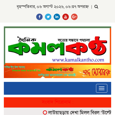
বৃহস্পতিবার, ০৬ অগাস্ট ২০২৬, ০৬:৩৭ অপরাহ্ন
|
Toggle
navigati
সংবাদ শিরোনাম :
লাউয়াছড়ায় দেখা মিলল বিরল ‘উল্টোলেজি’ 