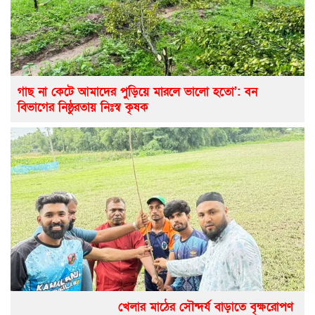
গাছ না কেটে আমাদের পুড়িয়ে মারলে ভালো হতো’: বন
বিভাগের নিষ্ঠুরতায় নিঃস্ব কৃষক
খেলার মাঠের সৌন্দর্য বাড়াতে বৃক্ষরোপণ