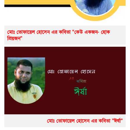
মোঃ তোফায়েল হোসেন এর কবিতা “কেউ একজন- হোক
প্রিয়জন”
মোঃ তোফায়েল হোসেন এর কবিতা “ঈর্ষা”