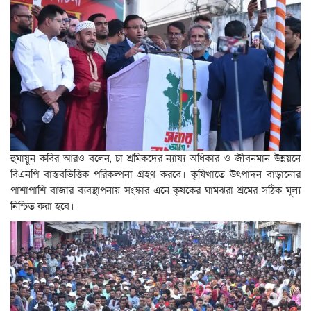
হুমায়ুন কবির আরও বলেন, চা শ্রমিকদের ন্যায্য অধিকার ও জীবনমান উন্নয়নে
বিএনপি বাস্তবভিত্তিক পরিকল্পনা গ্রহণ করবে। কৃষিখাতে উৎপাদন বাড়ানোর
পাশাপাশি বাজার ব্যবস্থাপনায় সংস্কার এনে কৃষকের ঘামঝরা শ্রমের সঠিক মূল্য
নিশ্চিত করা হবে।