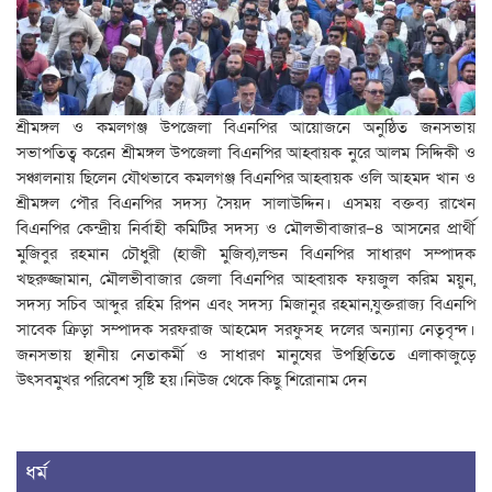
শ্রীমঙ্গল ও কমলগঞ্জ উপজেলা বিএনপির আয়োজনে অনুষ্ঠিত জনসভায়
সভাপতিত্ব করেন শ্রীমঙ্গল উপজেলা বিএনপির আহ্বায়ক নুরে আলম সিদ্দিকী ও
সঞ্চালনায় ছিলেন যৌথভাবে কমলগঞ্জ বিএনপির আহ্বায়ক ওলি আহমদ খান ও
শ্রীমঙ্গল পৌর বিএনপির সদস্য সৈয়দ সালাউদ্দিন। এসময় বক্তব্য রাখেন
বিএনপির কেন্দ্রীয় নির্বাহী কমিটির সদস্য ও মৌলভীবাজার–৪ আসনের প্রার্থী
মুজিবুর রহমান চৌধুরী (হাজী মুজিব),লন্ডন বিএনপির সাধারণ সম্পাদক
খছরুজ্জামান, মৌলভীবাজার জেলা বিএনপির আহ্বায়ক ফয়জুল করিম ময়ুন,
সদস্য সচিব আব্দুর রহিম রিপন এবং সদস্য মিজানুর রহমান,যুক্তরাজ্য বিএনপি
সাবেক ক্রিড়া সম্পাদক সরফরাজ আহমেদ সরফুসহ দলের অন্যান্য নেতৃবৃন্দ।
জনসভায় স্থানীয় নেতাকর্মী ও সাধারণ মানুষের উপস্থিতিতে এলাকাজুড়ে
উৎসবমুখর পরিবেশ সৃষ্টি হয়।নিউজ থেকে কিছু শিরোনাম দেন
ধর্ম