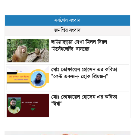
সর্বশেষ সংবাদ
জনপ্রিয় সংবাদ
লাউয়াছড়ায় দেখা মিলল বিরল
‘উল্টোলেজি’ বানরের
মোঃ তোফায়েল হোসেন এর কবিতা
“কেউ একজন- হোক প্রিয়জন”
মোঃ তোফায়েল হোসেন এর কবিতা
“ঈর্ষা”
৯৯৯-এ কলের পর হামহাম জলপ্রপাতে
আটকে পড়া ১০ পর্যটককে উদ্ধার করল