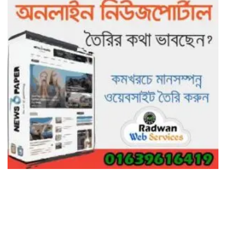
পুলিশ ও ফায়ার সার্ভিস
গাছ না কেটে আমাদের পুড়িয়ে মারলে
ভালো হতো’: বন বিভাগের নিষ্ঠুরতায়
নিঃস্ব কৃষক