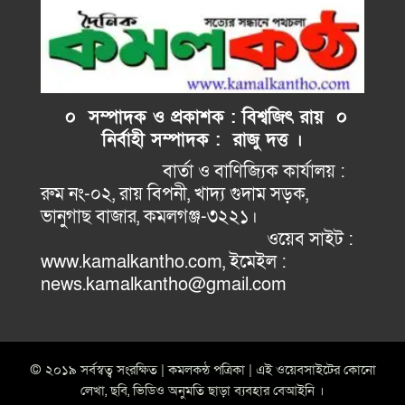
০ সম্পাদক ও প্রকাশক : বিশ্বজিৎ রায় ০
নির্বাহী
সম্পাদক : রাজু দত্ত ।
বার্তা ও বাণিজ্যিক কার্যালয় :
রুম নং-০২, রায় বিপনী, খাদ্য গুদাম সড়ক,
ভানুগাছ বাজার, কমলগঞ্জ-৩২২১।
ওয়েব সাইট :
www.kamalkantho.com, ইমেইল :
news.kamalkantho@gmail.com
© ২০১৯ সর্বস্বত্ব সংরক্ষিত | কমলকন্ঠ পত্রিকা | এই ওয়েবসাইটের কোনো
লেখা, ছবি, ভিডিও অনুমতি ছাড়া ব্যবহার বেআইনি ।