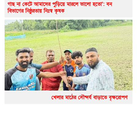
গাছ না কেটে আমাদের পুড়িয়ে মারলে ভালো হতো’: বন
বিভাগের নিষ্ঠুরতায় নিঃস্ব কৃষক
খেলার মাঠের সৌন্দর্য বাড়াতে বৃক্ষরোপণ