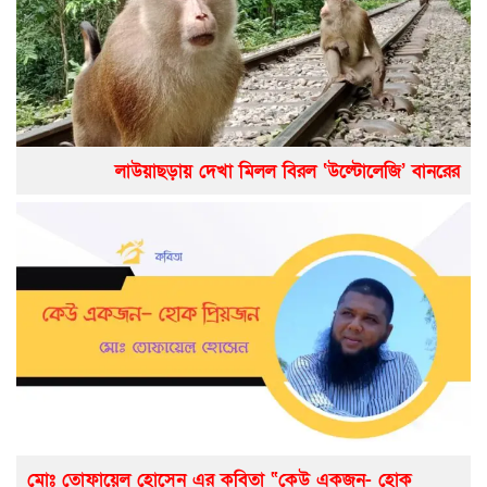
লাউয়াছড়ায় দেখা মিলল বিরল ‘উল্টোলেজি’ বানরের
মোঃ তোফায়েল হোসেন এর কবিতা “কেউ একজন- হোক