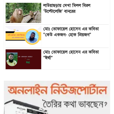
লাউয়াছড়ায় দেখা মিলল বিরল
‘উল্টোলেজি’ বানরের
মোঃ তোফায়েল হোসেন এর কবিতা
“কেউ একজন- হোক প্রিয়জন”
মোঃ তোফায়েল হোসেন এর কবিতা
“ঈর্ষা”
৯৯৯-এ কলের পর হামহাম জলপ্রপাতে
আটকে পড়া ১০ পর্যটককে উদ্ধার করল
পুলিশ ও ফায়ার সার্ভিস
গাছ না কেটে আমাদের পুড়িয়ে মারলে
ভালো হতো’: বন বিভাগের নিষ্ঠুরতায়
নিঃস্ব কৃষক