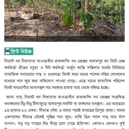
সিলেট বন বিভাগের আওতাধীন রাজকান্দি বন রেঞ্জের আদমপুর বন বিটে রেঞ্জ
কর্মকর্তা প্রীতম বড়ুয়া ও বিট কর্মকর্তা অর্জুন কান্তি দস্তিদার অর্থের বিনিময়ে
সামাজিক বনায়নের গাছ ও গুল্মলতা বিনষ্ট করে বনের পাশের বস্তির লোকদের
মাধ্যমে পান জুম করা অভিযোগ পাওয়া গেছে। এতে বনের স্বাভাবিক পরিবেশ
বিনষ্ট বন্যপ্রাণীর আবাসস্থল সহ সরকার রাজস্ব আয় থেকে বঞ্চিত হচ্ছে।
জানা যায়, সিলেট বন বিভাগের আওতাধীন রাজকান্দি বন রেঞ্জের সংরক্ষিত
বনাঞ্চলের উঁচু-নিচু টিলাজুড়ে আদমপুর বনবিট বা জঙ্গলের অবস্থান। এর আয়তনে
১৩ হাজার ৮০ একর। সীমান্ত ঘেঁষা এ বনের পরেই ভারতের ত্রিপুরা রাজ্য। বনের
একপাশের সীমান্ত ঘেঁষেই পুঞ্জির পান জুম। বাকি তিন পাশে গাছ আর বাঁশ
বাগান। বড় বড় গাছের নিচ দিয়ে চলে গেছে হাঁটাপথ। কোথাও কোথাও দুই