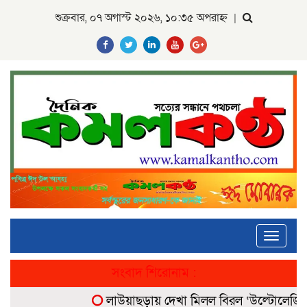
শুক্রবার, ০৭ অগাস্ট ২০২৬, ১০:৩৫ অপরাহ্ন
|
Toggle
navigati
সংবাদ শিরোনাম :
লাউয়াছড়ায় দেখা মিলল বিরল ‘উল্টোলেজি’ বানর