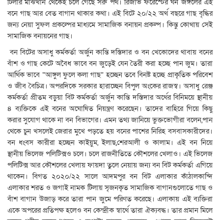
টিলার মাঝখান থেকেই চলে গেছে সরু পথ। রিজার্ভ ফরেস্টের ঘন জঙ্গলের এই
বনে গাছ আর বেত বাগান থাকার কথা। এই বিটে ২০/২২ অর্থ বছরে গাছ বৃদ্ধির
জন্য নেয়া সুফল প্রকল্পের মাধ্যমে সামাজিক বনায়ন প্রকল্প। কিন্তু কোথায় সেই
সামাজিক বনায়নের গাছ।
বন বিটের অসাধু কর্মকর্তা অর্জুন কান্তি দস্তিদার ও বন খেকোদের থাবায় বনের
বাঁশ ও গাছ কেটে অবৈধ ভাবে বন জুড়েই যেন তৈরী করা হচ্ছে পান জুম। তারা
আর্থিক ভাবে “আঙ্গুল ফুলে কলা গাছ” হচ্ছেন তবে বিনষ্ট হচ্ছে প্রাকৃতিক পরিবেশ
ও জীব বৈচিত্র। অপরদিকে সরকার হারাচ্ছেন বিপুল অংকের রাজস্ব। অসাধু রেঞ্জ
কর্মকর্তা প্রীতম বড়ুয়া বিট কর্মকর্তা অর্জুন কান্তি দস্তিদার অর্থের বিনিময়ে স্থানীয়
৪ ব্যক্তিকে এই বনের অঘোষিত নিয়ন্ত্রণ করেছেন। তাদের বাহিরে গিয়ে কিছু
করার সুযোগ থাকে না বন বিভাগের। এমন তথ্য জানিয়ে ভুক্তভোগীরা বলেন,পান
থেকে চুন খসলেই জেরার মুখে পড়তে হয় বনের পাশের নিরিহ বসবাসকারীদের।
বন ধংবস কারীরা হচ্ছেন কাইয়ুম, ইলাছ,শেরআলী ও কালাম। এই বন নিয়ে
স্থানীয় ভিলেজ পলিটিক্সও চলে। চলে রাজনীতিতে কৌশলের খেলাও। এই ভিলেজ
পলিটিক্স আর কৌশলের খেলায় ফায়দা তুলে নেয়ায় জন্য বন বিট কর্মকর্তা এগিয়ে
থাকেন। বিগত ২০২০/২২ সালে আদমপুর বন বিট এলাকার কাঁঠালকান্দি
এলাকার শরত ও জগাই নামক টিলায় সৃজনকৃত সামাজিক বাগানগুলোতে গাছ ও
বাঁশ বাগান উজাড় করে তারা পান জুমে পরিণত করেছে। এলাকায় এই ব্যক্তিরা
একে অপরের প্রতিপক্ষ হলেও বন কেন্দ্রীক স্বার্থে তারা ঐক্যবদ্ধ। তার প্রমান মিলে