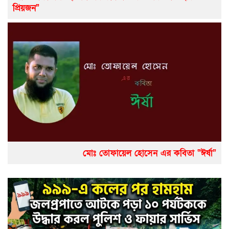
প্রিয়জন”
মোঃ তোফায়েল হোসেন এর কবিতা “ঈর্ষা”