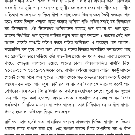
বনের গহীন বনের ‘শরত ও জগাই’ নামক এলাকায়। এখানে তারা নিজেরাই
সরকারী বন ভূমি পান চাষের জন্য স্থানীয় লোকদের মধ্যে সাব লীজ দেন। লীজ
গ্রহিতারা তাদের লোক দিয়ে বাঁশ ও গাছ কেটে উজার করে তৈরী করছেন পান
জুম। বনের বিশাল এলাকা জুড়ে রয়েছে খাসিয়া পুঞ্জি।পুঞ্জির সবাই বন বিভাগের
বন ভিলেজার। এই ভিলেজার খাসিয়াদের রয়েছে পান বাগান বা পান জুম।
তাদের নির্ধারিত পান জুমের বাহিরে নতুন করে জুম করছেন । তাদের সেই পান
বাগান ঘেষেই সম্প্রতি অবৈধ ভাবে বস্তির বাসিন্ধারা ও করছেন পান বাগান।
সরেজমিন বন ঘুরে দেখা যায়, কোথাও বনের ভিতরে সামাজিক বনায়ানের গাছ
সহ প্রাকৃতিক ভাবে গজিয়ে ওঠা গাছ-বাঁশ কেটে বন ধ্বংস করে, আবার কোথাও
গাছের গোড়ায় লাগানো হয়েছে পানের চারা। কাঁঠালকান্দির নার্সারি দিয়ে
২০২০-২১ ও ২০২১-২২ সনের বেত বাগান পেরিয়ে পয়েলা বাড়ির একটু সামনে
গেলেই দেখা মিলে পান জুমের। এখান থেকে যত ভেতরে প্রবেশ করলেই চোখে
পড়বে নতুন নতুন পান জুম। স্থানীয়রা জানান,বন বিভাগকে ম্যানেজ করেই পান
রোপনের নামে বনের টিলায় টিলায় বন দখলের মহোৎসব চলছে। পুরো বন জুড়েই
যেন পান জুম করা হয়েছে। এখান থেকে রাজকান্দি বন রেঞ্জ ও বন বিটের
কর্মকর্তারা নিয়মিত মাসোয়ারা পেয়ে থাকেন। তাই নির্বিচারে বন ও বাঁশ বাগান
উজাড় হলে ও কেউ যেন কিছুই দেখছেন না।
স্থানীয়রা জানান,এই বনে সামাজিক বনায়ন প্রকল্পের বিভিন্ন বাগান ও সিলেট
প্রকল্প নামে বাগান করা হয়। এই বাগান করতে গিয়ে সংরক্ষিত বন ও বাঁশ