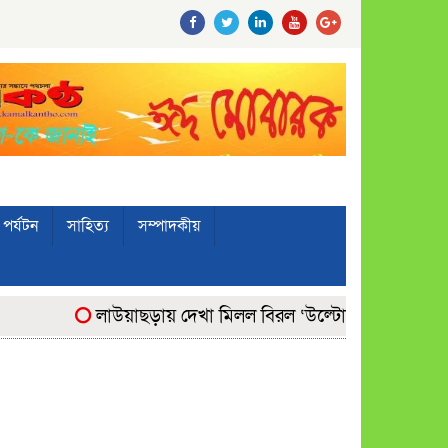
পর্যটন
সাহিত্য
সম্পাদকীয়
লাউয়াছড়ায় দেখা মিলল বিরল ‘উল্টোলেজি’ বানরের
মো