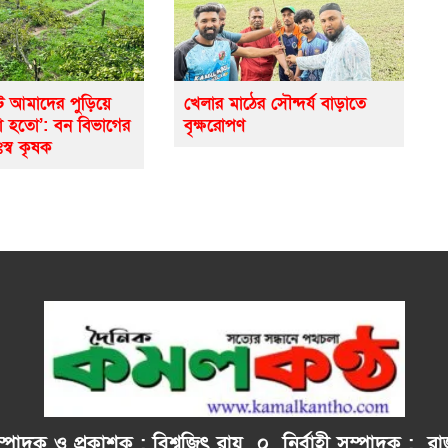
ে আমাদের পুড়িয়ে
খেলার মাঠের সৌন্দর্য বাড়াতে
ো হতো’: বন বিভাগের
বৃক্ষরোপণ
ঃস্ব কৃষক
াদক ও প্রকাশক : বিশ্বজিৎ রায় ০
নির্বাহী
সম্পাদক : রাজ