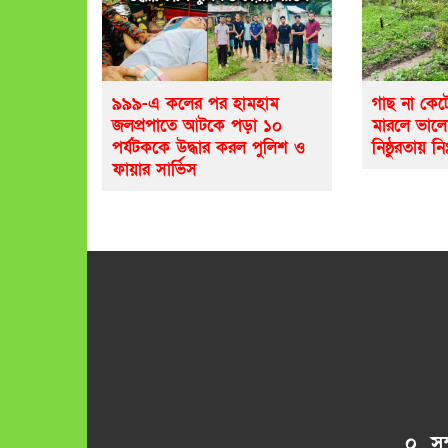
৯৯৯-এ কলের পর হামহাম
গাছ না কেট
জলপ্রপাতে আটকে পড়া ১০
মারলে ভাল
পর্যটককে উদ্ধার করল পুলিশ ও
নিষ্ঠুরতায় নি
ফায়ার সার্ভিস
০ সম্প