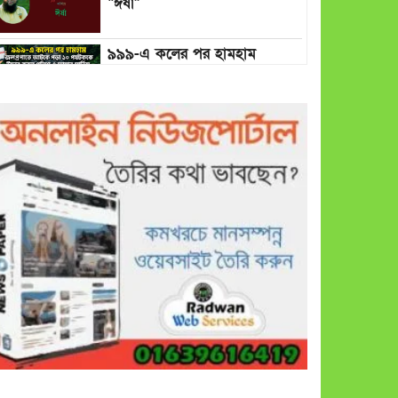
“ঈর্ষা”
৯৯৯-এ কলের পর হামহাম
জলপ্রপাতে আটকে পড়া ১০
পর্যটককে উদ্ধার করল পুলিশ ও
ফায়ার সার্ভিস
গাছ না কেটে আমাদের পুড়িয়ে
মারলে ভালো হতো’: বন বিভাগের
নিষ্ঠুরতায় নিঃস্ব কৃষক