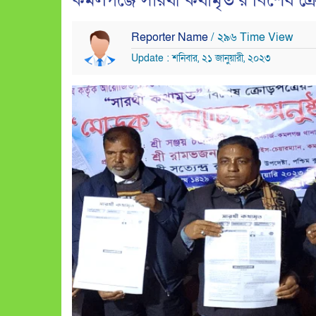
কমলগঞ্জে সারথী কথামৃত’র বিশেষ ক্
Reporter Name
/ ২৯৬ Time View
Update : শনিবার, ২১ জানুয়ারী, ২০২৩