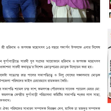
 শ্রী শ্রী হরিনাম ও জপযজ্ঞ মহোৎসব ১৩ বছরে পদার্পণ উপলক্ষে এবার বিশেষ
্বজনীন দুর্গাবাড়ীতে সারথী যুব সংঘের আয়োজনে হরিনাম ও জপযজ্ঞ মহোৎসব
 প্রকাশনা সারথী কথামৃত’র বিশেষ ক্রোড়পত্রের মোড়ক উন্মোচন করা হয়।
দেষ্টা সত্যেন্দ্র রুদ্র পালের সভাপতিত্বে ও নিলু ঘোষের সঞ্চালনায় মোড়ক
্জ উপজেলা পরিষদের ভাইস চেয়ারম্যান রামভজন কৈরি।
ভাপতি শ্যামল চন্দ্র দাশ, কমলগঞ্জ পৌরসভার সাবেক প্যানেল মেয়র মো:
কমলগঞ্জ কেন্দ্রীয় দুর্গাবাড়ী পরিচালনা কমিটির সভাপতি শংকর লাল সাহা,
 দেবনাথ।
্টান ঐক্য পরিষদের সাধারণ সম্পাদক নিরঞ্জন দেব, মাসিক চা মজদুর সম্পাদক