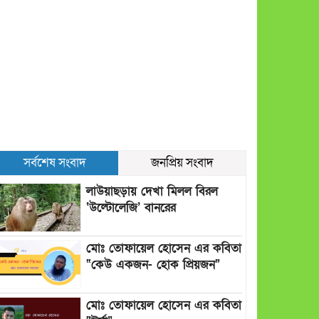
সর্বশেষ সংবাদ
জনপ্রিয় সংবাদ
লাউয়াছড়ায় দেখা মিলল বিরল
‘উল্টোলেজি’ বানরের
মোঃ তোফায়েল হোসেন এর কবিতা
“কেউ একজন- হোক প্রিয়জন”
মোঃ তোফায়েল হোসেন এর কবিতা