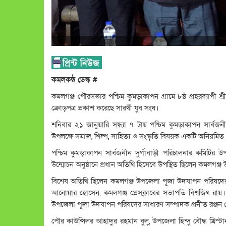
কমলকন্ঠ ডেস্ক #
কমলগঞ্জ পৌরসভার পশ্চিম কুমড়াকাপন গ্রামে ৮ষ্ঠ প্রহরব্যাপী
ক্রোড়পত্র প্রকাশ করেছে সারথী যুব সংঘ।
শনিবার ২১ জানুয়ারি সন্ধ্যা ৭ টায় পশ্চিম কুমড়াকাপন সার
উপলক্ষে সমাজ, শিল্প, সাহিত্য ও সংস্কৃতি বিষয়ক একটি অনিয়মিত
পশ্চিম কুমড়াকাপন সার্বজনীন দুর্গাবাড়ী পরিচালনার কমিটির উপ
উন্মোচন অনুষ্ঠানে প্রধান অতিথি হিসেবে উপস্থিত ছিলেন কমলগঞ
বিশেষ অতিথি ছিলেন কমলগঞ্জ উপজেলা পূজা উদযাপন পরিষদের স
আনোয়ার হোসেন, কমলগঞ্জ প্রেসক্লাবের সভাপতি বিশ্বজিৎ রায়। 
উপজেলা পূজা উদযাপন পরিষদের সাধারণ সম্পাদক প্রনীত রঞ্জন
পৌর কাউন্সিলর আহাদুর রহমান বুলু, উপজেলা হিন্দু বৌদ্ধ খ্রিস