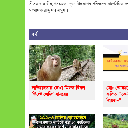
সীসতারাম বীন, উপজেলা পূজা উদযাপন পরিষদের সাংগঠনিক সম্
সম্পাদক রাজু দত্ত প্রমুখ ।
ধর্ম
লাউয়াছড়ায় দেখা মিলল বিরল
মোঃ তোফায
‘উল্টোলেজি’ বানরের
কবিতা “ক
প্রিয়জন”