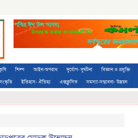
কৃষি
শিল্প
আইন-অপরাধ
দুর্যোগ- দুর্ঘটনা
বিজ্ঞান ও প্রযুক্তি
সংস্কৃতি
ইতিহাস- ঐতিহ্য
এক্সক্লুসিভ
সমস্যা-সম্ভাবনা- উন্নয়ন