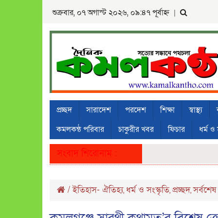
শুক্রবার, ০৭ অগাস্ট ২০২৬, ০৯:৪৭ পূর্বাহ্ন
|
প্রচ্ছদ
সারাদেশ
পরদেশ
শিক্ষা
স্বাস্থ্য
কমলকন্ঠ পরিবার
চাকুরীর খবর
ফিচার
ধর্ম ও 
সংবাদ শিরোনাম :
/
ইতিহাস- ঐতিহ্য
ধর্ম ও সংস্কৃতি
প্রচ্ছদ
সর্বশেষ
,
,
,