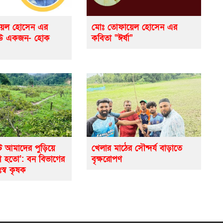
়েল হোসেন এর
মোঃ তোফায়েল হোসেন এর
েউ একজন- হোক
কবিতা “ঈর্ষা”
ে আমাদের পুড়িয়ে
খেলার মাঠের সৌন্দর্য বাড়াতে
ো হতো’: বন বিভাগের
বৃক্ষরোপণ
ঃস্ব কৃষক