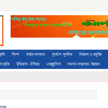
কৃষি
শিল্প
আইন-অপরাধ
দুর্যোগ- দুর্ঘটনা
বিজ্ঞান ও প্রযুক্তি
সংস্কৃতি
ইতিহাস- ঐতিহ্য
এক্সক্লুসিভ
সমস্যা-সম্ভাবনা- উন্নয়ন