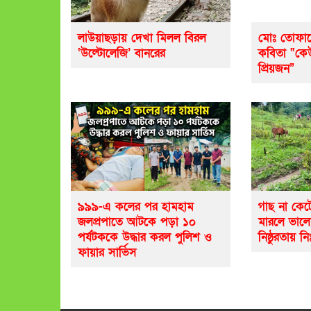
লাউয়াছড়ায় দেখা মিলল বিরল
মোঃ তোফায
‘উল্টোলেজি’ বানরের
কবিতা “ক
প্রিয়জন”
৯৯৯-এ কলের পর হামহাম
গাছ না কেট
জলপ্রপাতে আটকে পড়া ১০
মারলে ভাল
পর্যটককে উদ্ধার করল পুলিশ ও
নিষ্ঠুরতায় নি
ফায়ার সার্ভিস