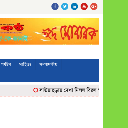
পর্যটন
সাহিত্য
সম্পাদকীয়
লাউয়াছড়ায় দেখা মিলল বিরল ‘উল্টোলেজি’ বানরের