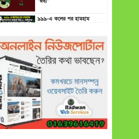
“ঈর্ষা”
৯৯৯-এ কলের পর হামহাম
জলপ্রপাতে আটকে পড়া ১০
পর্যটককে উদ্ধার করল পুলিশ ও
ফায়ার সার্ভিস
গাছ না কেটে আমাদের পুড়িয়ে
মারলে ভালো হতো’: বন বিভাগের
নিষ্ঠুরতায় নিঃস্ব কৃষক