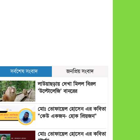
সর্বশেষ সংবাদ
জনপ্রিয় সংবাদ
লাউয়াছড়ায় দেখা মিলল বিরল
‘উল্টোলেজি’ বানরের
মোঃ তোফায়েল হোসেন এর কবিতা
“কেউ একজন- হোক প্রিয়জন”
মোঃ তোফায়েল হোসেন এর কবিতা