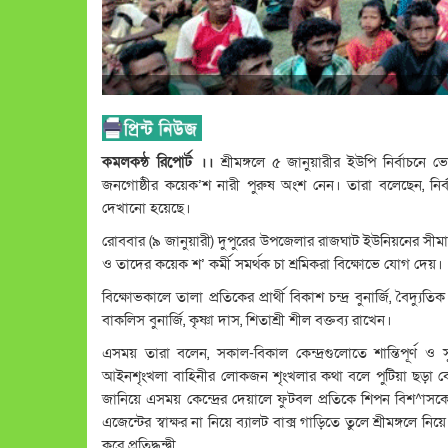
কমলকন্ঠ রিপোর্ট ।।
শ্রীমঙ্গলে ৫ জানুয়ারীর ইউপি নির্বাচনে
জনগোষ্ঠীর কয়েক’শ নারী পুরুষ অংশ নেন। তারা বলেছেন, নির্বাচন
দেখানো হয়েছে।
রোববার (৯ জানুয়ারী) দুপুরের উপজেলার রাজঘাট ইউনিয়নের সীমান্তবর্
ও তাদের কয়েক শ’ কর্মী সমর্থক চা শ্রমিকরা বিক্ষোভে যোগ দেয়।
বিক্ষোভকালে তালা প্রতিকের প্রার্থী বিকাশ চন্দ্র বুনার্জি, বৈদ্য
বাকলিস বুনার্জি, কৃষ্ণা দাস, শিতাশ্রী শীল বক্তব্য রাখেন।
এসময় তারা বলেন, সকাল-বিকাল কেন্দ্রগুলোতে শান্তিপূর্ণ ও
আইনশৃংখলা বাহিনীর লোকজন শৃংখলার কথা বলে পুটিয়া ছড়া কেন্
জানিয়ে এসময় কেন্দ্রের দেয়ালে ফুটবল প্রতিকে শিপন বিশ^া
এজেন্টের স্বাক্ষর না নিয়ে ব্যালট বাক্স গাড়িতে তুলে শ্রীমঙ্গল
করে প্রতিদ্ধন্দ্বী