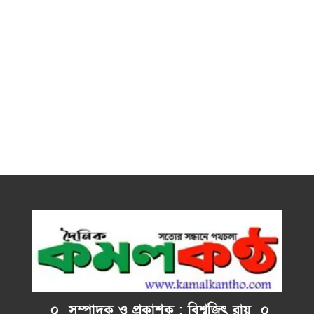
০ সম্পাদক ও প্রকাশক : বিশ্বজিৎ রায় ০