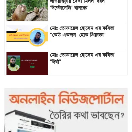
লাউয়াছড়ায় দেখা মিলল বিরল
‘উল্টোলেজি’ বানরের
মোঃ তোফায়েল হোসেন এর কবিতা
“কেউ একজন- হোক প্রিয়জন”
মোঃ তোফায়েল হোসেন এর কবিতা
“ঈর্ষা”
৯৯৯-এ কলের পর হামহাম জলপ্রপাতে
আটকে পড়া ১০ পর্যটককে উদ্ধার করল
পুলিশ ও ফায়ার সার্ভিস
গাছ না কেটে আমাদের পুড়িয়ে মারলে
ভালো হতো’: বন বিভাগের নিষ্ঠুরতায়
নিঃস্ব কৃষক