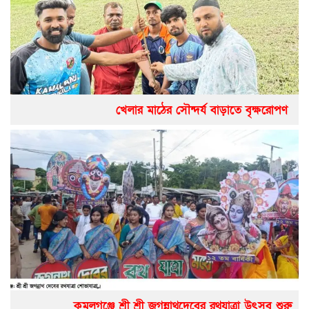
খেলার মাঠের সৌন্দর্য বাড়াতে বৃক্ষরোপণ
কমলগঞ্জে শ্রী শ্রী জগন্নাথদেবের রথযাত্রা উৎসব শুরু