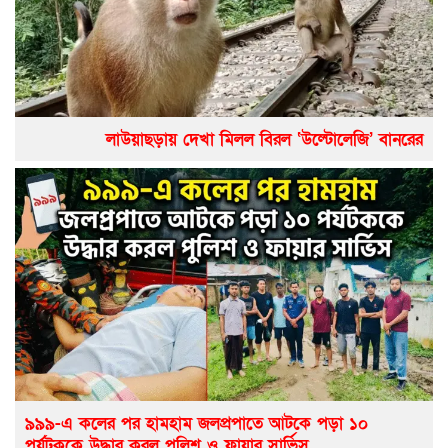
লাউয়াছড়ায় দেখা মিলল বিরল ‘উল্টোলেজি’ বানরের
৯৯৯-এ কলের পর হামহাম জলপ্রপাতে আটকে পড়া ১০
পর্যটককে উদ্ধার করল পুলিশ ও ফায়ার সার্ভিস