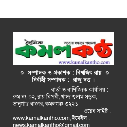
০ সম্পাদক ও প্রকাশক : বিশ্বজিৎ রায় ০
নির্বাহী
সম্পাদক : রাজু দত্ত ।
বার্তা ও বাণিজ্যিক কার্যালয় :
রুম নং-০২, রায় বিপনী, খাদ্য গুদাম সড়ক,
ভানুগাছ বাজার, কমলগঞ্জ-৩২২১।
ওয়েব সাইট :
www.kamalkantho.com, ইমেইল :
news.kamalkantho@gmail.com