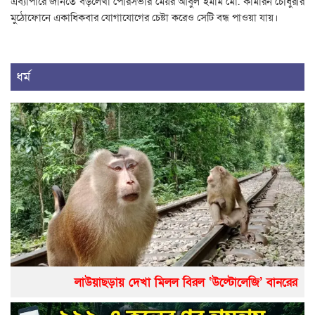
এব্যাপারে জানতে বড়লেখা পৌরসভার মেয়র আবুল ইমাম মো. কামারন চৌধুরীর
মুঠোফোনে একাধিকবার যোগাযোগের চেষ্টা করেও সেটি বন্ধ পাওয়া যায়।
ধর্ম
লাউয়াছড়ায় দেখা মিলল বিরল ‘উল্টোলেজি’ বানরের