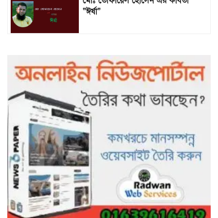
মোঃ তোফায়েল হোসেন এর কবিতা
“ঈর্ষা”
৯৯৯-এ কলের পর হামহাম জলপ্রপাতে
আটকে পড়া ১০ পর্যটককে উদ্ধার করল
পুলিশ ও ফায়ার সার্ভিস
গাছ না কেটে আমাদের পুড়িয়ে মারলে
ভালো হতো’: বন বিভাগের নিষ্ঠুরতায়
নিঃস্ব কৃষক