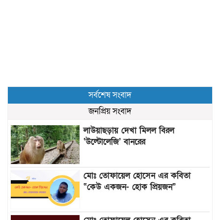
সর্বশেষ সংবাদ
জনপ্রিয় সংবাদ
লাউয়াছড়ায় দেখা মিলল বিরল
‘উল্টোলেজি’ বানরের
মোঃ তোফায়েল হোসেন এর কবিতা
“কেউ একজন- হোক প্রিয়জন”