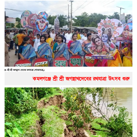
কমলগঞ্জে শ্রী শ্রী জগন্নাথদেবের রথযাত্রা উৎসব শুরু