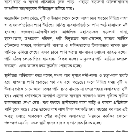
বাসা-বাড়ি ও ব্যবসা প্রতিষ্ঠানে ঢুকে পড়ে। এছাড়া বড়লেখা-মৌলভীবাজার
আঞ্চলিক মহাসড়কের বিভিন্নস্থান তলিয়ে যায়।
সরেজমিন দেখা গেছে, বৃষ্টি ও উজান থেকে নেমে আসা ঢলে শহরের বিভিন্ন বাসা
ও ব্যবসাপ্রতিষ্ঠানে পানি উঠেছে। বিভিন্ন ব্যবসাপ্রতিষ্ঠানে পানি ওঠে মালামাল নষ্ট
হয়েছে। বড়লেখা-মৌলভীবাজার আঞ্চলিক মহাসড়কের বড়লেখা থানা,
হাসপাতাল, উপজেলা পরিষদ, পল্লী বিদ্যুতের সাব-স্টেশেন, ফায়ার সার্ভিস
স্টেশনের সামনে, কাঠালতলী বাজার ও দক্ষিণভাগের টিলাবাজার নামক স্থান
পানিতে তলিয়ে গেছে। এসব স্থানে পানি ওঠায় যানবাহন চলাচল ব্যাহত হচ্ছে।
পানি ঠেলে চলতে গিয়ে যানবাহন বিকল হচ্ছে। মানুষজন পানি মাড়িয়ে চলাচল
করছেন। এতে তাদের চরম দুর্ভোগ পোহাতে হচ্ছে।
স্থানীয়রা অভিযোগ করে বলেন, দখল আর দূষণে নদী-নালা ও ছড়া-খাল ভরাট
হয়ে যাওয়ায় পানি প্রবাহের পথ বন্ধ হয়ে পড়েছে। ফলে বিভিন্ন সময় বৃষ্টি ও
উজান থেকে নেমে আসা ঢলের পানি দ্রুত নামতে না পেরে শহরে জলাবদ্ধতা সৃষ্টি
হয়। এছাড়া পৌরশহরে অপর্যাপ্ত ড্রেনেজ ব্যবস্থার কারণেও অল্প বৃষ্টিতে কৃত্রিম
জলাবদ্ধতা দেখা দেয়। যার কারণে স্থানীয়দের বাসা বাড়ি ও ব্যবসা প্রতিষ্ঠানে
পানি ঢুকে পড়ে। এতে তাদের লাখ লাখ টাকা ক্ষয়ক্ষতি হয়। বছরের পর বছর এই
অবস্থা চলতে থাকলেও পৌর কর্তৃপক্ষ জলাবদ্ধতা নিরসনে কার্যকর কোনো
পদক্ষেপ নেয়নি। ফলে স্থানীয়দের বার বার খেসারত দিতে হচ্ছে।