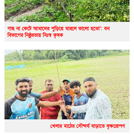
গাছ না কেটে আমাদের পুড়িয়ে মারলে ভালো হতো’: বন
বিভাগের নিষ্ঠুরতায় নিঃস্ব কৃষক
খেলার মাঠের সৌন্দর্য বাড়াতে বৃক্ষরোপণ