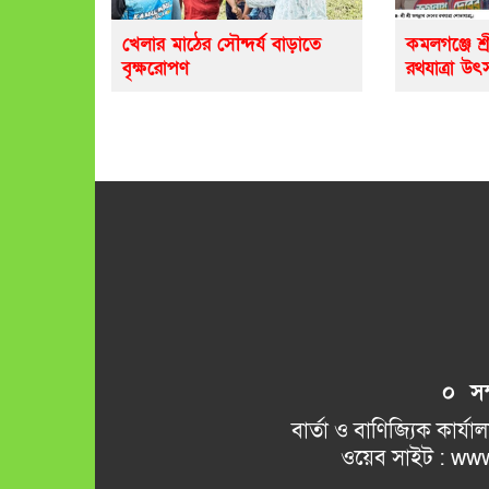
খেলার মাঠের সৌন্দর্য বাড়াতে
কমলগঞ্জে শ্র
বৃক্ষরোপণ
রথযাত্রা উৎ
০ সম্প
বার্তা ও বাণিজ্যিক কার্যালয় 
ওয়েব সাইট : www.kamalkant