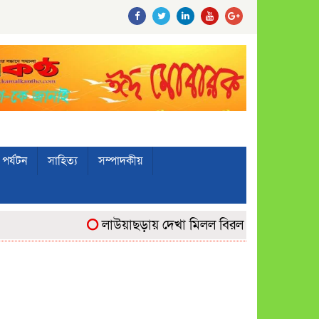
পর্যটন
সাহিত্য
সম্পাদকীয়
লাউয়াছড়ায় দেখা মিলল বিরল ‘উল্টোলেজি’ বানরে