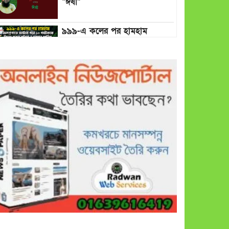
“ঈর্ষা”
৯৯৯-এ কলের পর হামহাম
জলপ্রপাতে আটকে পড়া ১০
পর্যটককে উদ্ধার করল পুলিশ ও
ফায়ার সার্ভিস
গাছ না কেটে আমাদের পুড়িয়ে
মারলে ভালো হতো’: বন বিভাগের
নিষ্ঠুরতায় নিঃস্ব কৃষক