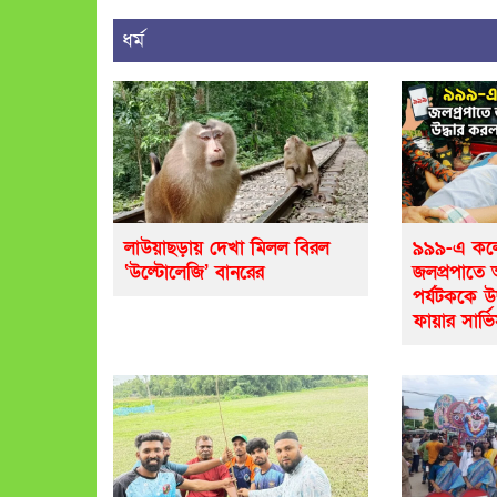
ধর্ম
লাউয়াছড়ায় দেখা মিলল বিরল
৯৯৯-এ কলে
‘উল্টোলেজি’ বানরের
জলপ্রপাতে
পর্যটককে উ
ফায়ার সার্ভ