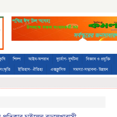
কৃষি
শিল্প
আইন-অপরাধ
দুর্যোগ- দুর্ঘটনা
বিজ্ঞান ও প্রযুক্তি
সংস্কৃতি
ইতিহাস- ঐতিহ্য
এক্সক্লুসিভ
সমস্যা-সম্ভাবনা- উন্নয়ন