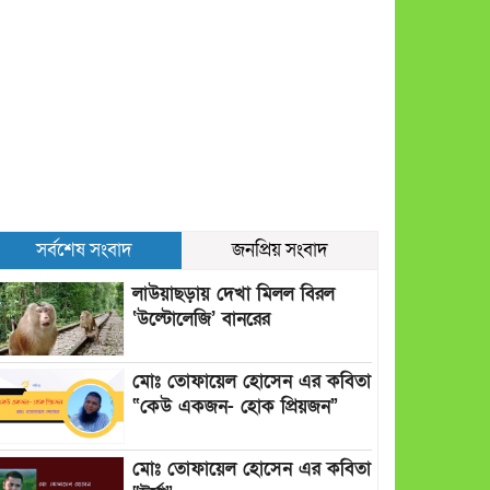
সর্বশেষ সংবাদ
জনপ্রিয় সংবাদ
লাউয়াছড়ায় দেখা মিলল বিরল
‘উল্টোলেজি’ বানরের
মোঃ তোফায়েল হোসেন এর কবিতা
“কেউ একজন- হোক প্রিয়জন”
মোঃ তোফায়েল হোসেন এর কবিতা