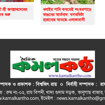
ী শ্রী জগন্নাথদেবের
ধলাইর পানি কমতেই লংগুরপাড়ে
সব শুরু
ভাঙনের আর্তনাদ: বসতভিটা
হারানোর আতঙ্কে এলাকাবাসী
াদক ও প্রকাশক : বিশ্বজিৎ রায় ০
নির্বাহী
সম্পাদক : রাজ
: রুম নং-০২, রায় বিপনী, খাদ্য গুদাম সড়ক, 
ho.com, ইমেইল : news.kamalkantho@gma