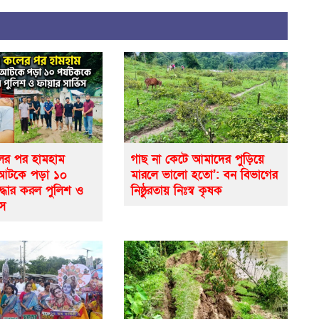
র পর হামহাম
গাছ না কেটে আমাদের পুড়িয়ে
 আটকে পড়া ১০
মারলে ভালো হতো’: বন বিভাগের
দ্ধার করল পুলিশ ও
নিষ্ঠুরতায় নিঃস্ব কৃষক
িস