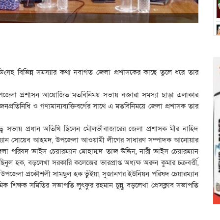
েডিংসহ বিভিন্ন সমস্যার কথা নবাগত জেলা প্রশাসকের কাছে তুলে ধরে তার
উপজেলা প্রশাসন আয়োজিত মতবিনিময় সভায় বক্তারা সমস্যা ছাড়া এলাকার
নপ্রতিনিধি ও গণ্যমান্যব্যক্তিবর্গের সাথে এ মতবিনিময়ে জেলা প্রশাসক তার
ত্বে সভায় প্রধান অতিথি ছিলেন মৌলভীবাজারের জেলা প্রশাসক মীর নাহিদ
রম্যান সোয়েব আহমদ, উপজেলা আওয়ামী লীগের সাধারণ সম্পাদক আনোয়ার
া পরিষদ ভাইস চেয়ারম্যান মোহাম্মদ তাজ উদ্দিন, নারী ভাইস চেয়ারম্যান
িনুল হক, বড়লেখা সরকারি কলেজের ভারপ্রাপ্ত অধ্যক্ষ অরুন কুমার চক্রবর্ত্তী,
শ্বাস, উপজেলা প্রকৌশলী সামছুল হক ভুঁইয়া, সুজানগর ইউনিয়ন পরিষদ চেয়ারম্যান
ক শিক্ষক সমিতির সভাপতি লুৎফুর রহমান চুন্নু, বড়লেখা প্রেসক্লাব সভাপতি