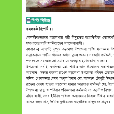
কমলকন্ঠ রিপোর্ট ।।
মৌলভীবাজারের বড়লেখায় পল্লী বিদ্যুতের মাত্রাতিরিক্ত লোডশ
সমাধানের দাবি জানিয়েছেন উপজেলাবাসী।
বুধবার (৫ আগস্ট) দুপুরে বড়লেখা উপজেলা পরিষ সভাকক্ষে 
সম্ভাবনাময় পর্যটন খাতের কথাও তুলে ধরেন। সরকারি কর্মকর্তা, জ
পক্ষ থেকে সমস্যাগুলো সমাধানে ব্যবস্থা গ্রহণের আশ্বাস দেন।
উপজেলা নির্বাহী কর্মকর্তা মো. শামীম আল ইমরানের সভাপতি
আহসান। সভায় বক্তব্য রাখেন বড়লেখা উপজেলা পরিষদ চেয়া
উদ্দিন, পৌরসভার মেয়র আবুল ইমাম মো. কামরান চৌধুরী, উপজেল
রাহেনা বেগম হাছনা, বড়লেখা থানার ভারপ্রাপ্ত কর্মকর্তা মো. ইয়াছ
উপজেলা স্বাস্থ্য ও পরিবার পরিকল্পনা কর্মকর্তা ডা. রত্নদীপ বি
নছিব আলী, সদর ইউনিয় পরিষদ চেয়ারম্যান সিরাজ উদ্দিন, মাধ্যমি
অসিত রঞ্জন দাস, দৈনিক যুগান্তরের সাংবাদিক আব্দুর রব প্রমুখ।