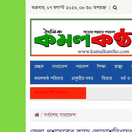
শুক্রবার, ০৭ অগাস্ট ২০২৬, ০৮:৩০ অপরাহ্ন
|
প্রচ্ছদ
সারাদেশ
পরদেশ
শিক্ষা
স্বাস্থ্য
কমলকন্ঠ পরিবার
চাকুরীর খবর
ফিচার
ধর্ম ও 
সংবাদ শিরোনাম :
/
সর্বশেষ
সারাদেশ
,