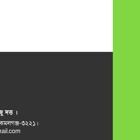
ু দত্ত ।
ভানুগাছ বাজার, কমলগঞ্জ-৩২২১।
il.com