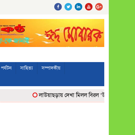
পর্যটন
সাহিত্য
সম্পাদকীয়
লাউয়াছড়ায় দেখা মিলল বিরল ‘উল্টোলেজি’ বানরের