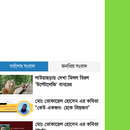
সর্বশেষ সংবাদ
জনপ্রিয় সংবাদ
লাউয়াছড়ায় দেখা মিলল বিরল
‘উল্টোলেজি’ বানরের
মোঃ তোফায়েল হোসেন এর কবিতা
“কেউ একজন- হোক প্রিয়জন”
মোঃ তোফায়েল হোসেন এর কবিতা