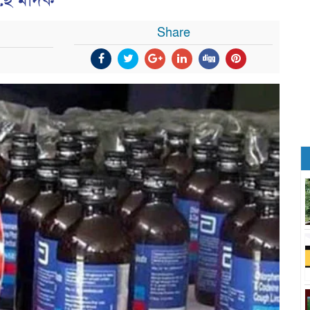
সছে মাদক
Share