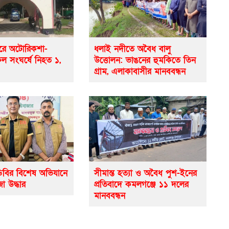
রে অটোরিকশা-
ধলাই নদীতে অবৈধ বালু
 সংঘর্ষে নিহত ১,
উত্তোলন: ভাঙনের হুমকিতে তিন
গ্রাম, এলাকাবাসীর মানববন্ধন
িবির বিশেষ অভিযানে
সীমান্ত হত্যা ও অবৈধ পুশ-ইনের
া উদ্ধার
প্রতিবাদে কমলগঞ্জে ১১ দলের
মানববন্ধন