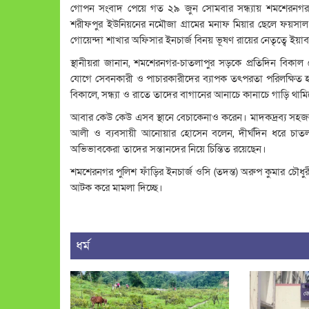
গোপন সংবাদ পেয়ে গত ২৯ জুন সোমবার সন্ধ্যায় শমশেরনগর মো
শরীফপুর ইউনিয়নের নমৌজা গ্রামের মনাফ মিয়ার ছেলে ফয়স
গোয়েন্দা শাখার অফিসার ইনচার্জ বিনয় ভূষণ রায়ের নেতৃত্বে ইয
স্থানীয়রা জানান, শমশেরনগর-চাতলাপুর সড়কে প্রতিদিন বিকাল 
যোগে সেবনকারী ও পাচারকারীদের ব্যাপক তৎপরতা পরিলক্ষিত হ
বিকালে, সন্ধ্যা ও রাতে তাদের বাগানের আনাচে কানাচে গাড়ি থ
আবার কেউ কেউ এসব স্থানে বেচাকেনাও করেন। মাদকদ্রব্য সহজল
আলী ও ব্যবসায়ী আনোয়ার হোসেন বলেন, দীর্ঘদিন ধরে চাতলা
অভিভাবকেরা তাদের সন্তানদের নিয়ে চিন্তিত রয়েছেন।
শমশেরনগর পুলিশ ফাঁড়ির ইনচার্জ ওসি (তদন্ত) অরুপ কুমার চৌধুর
আটক করে মামলা দিচ্ছে।
ধর্ম