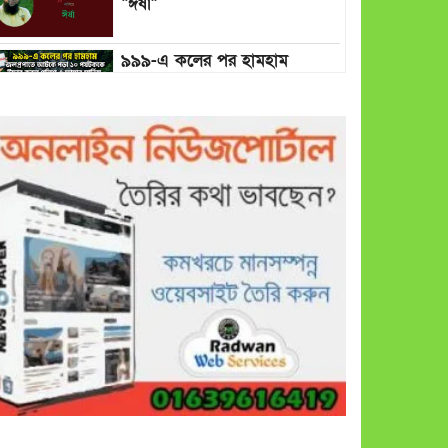
“ঈর্ষা”
৯৯৯-এ কলের পর হামহাম
জলপ্রপাতে আটকে পড়া ১০
পর্যটককে উদ্ধার করল পুলিশ ও
ফায়ার সার্ভিস
গাছ না কেটে আমাদের পুড়িয়ে
মারলে ভালো হতো’: বন বিভাগের
নিষ্ঠুরতায় নিঃস্ব কৃষক