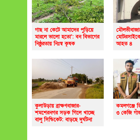
গাছ না কেটে আমাদের পুড়িয়ে
মৌলভীবাজা
মারলে ভালো হতো’: বন বিভাগের
মোটরসাইকেল
নিষ্ঠুরতায় নিঃস্ব কৃষক
আহত ৪
কুলাউড়ায় ব্রাক্ষণবাজার-
কমলগঞ্জে ড
শমশেরনগর সড়ক গিলে খাচ্ছে
৩ কেজি গাঁজ
বালু সিন্ডিকেট: বাড়ছে দুর্ঘটনা