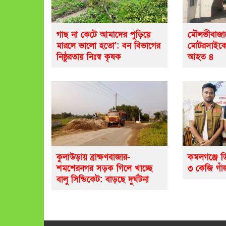
গাছ না কেটে আমাদের পুড়িয়ে
মৌলভীবাজা
মারলে ভালো হতো’: বন বিভাগের
মোটরসাইকেল
নিষ্ঠুরতায় নিঃস্ব কৃষক
আহত ৪
কুলাউড়ায় ব্রাক্ষণবাজার-
কমলগঞ্জে ড
শমশেরনগর সড়ক গিলে খাচ্ছে
৩ কেজি গাঁজ
বালু সিন্ডিকেট: বাড়ছে দুর্ঘটনা