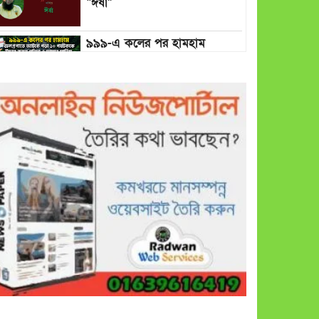
“ঈর্ষা”
৯৯৯-এ কলের পর হামহাম
জলপ্রপাতে আটকে পড়া ১০
পর্যটককে উদ্ধার করল পুলিশ ও
ফায়ার সার্ভিস
গাছ না কেটে আমাদের পুড়িয়ে
মারলে ভালো হতো’: বন বিভাগের
নিষ্ঠুরতায় নিঃস্ব কৃষক