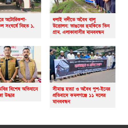
রে অটোরিকশা-
ধলাই নদীতে অবৈধ বালু
 সংঘর্ষে নিহত ১,
উত্তোলন: ভাঙনের হুমকিতে তিন
গ্রাম, এলাকাবাসীর মানববন্ধন
িবির বিশেষ অভিযানে
সীমান্ত হত্যা ও অবৈধ পুশ-ইনের
া উদ্ধার
প্রতিবাদে কমলগঞ্জে ১১ দলের
মানববন্ধন