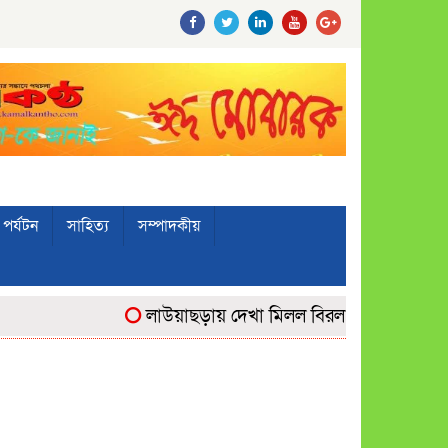
পর্যটন
সাহিত্য
সম্পাদকীয়
লাউয়াছড়ায় দেখা মিলল বিরল ‘উল্টোলেজি’ বানরে