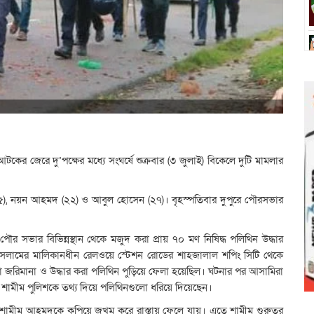
র জেরে দু’পক্ষের মধ্যে সংঘর্ষে শুক্রবার (৩ জুলাই) বিকেলে দুটি মামলার
, নয়ন আহমদ (২২) ও আবুল হোসেন (২৭)। বৃহস্পতিবার দুপুরে পৌরসভার
পৌর সভার বিভিন্নস্থান থেকে মজুদ করা প্রায় ৭০ মণ নিষিদ্ধ পলিথিন উদ্ধার
ইসলামের মালিকানধীন রেলওয়ে স্টেশন রোডের শাহজালাল শপিং সিটি থেকে
 জরিমানা ও উদ্ধার করা পলিথিন পুড়িয়ে ফেলা হয়েছিল। ঘটনার পর আসামিরা
মীম পুলিশকে তথ্য দিয়ে পলিথিনগুলো ধরিয়ে দিয়েছেন।
শামীম আহমদকে কুপিয়ে জখম করে রাস্তায় ফেলে যায়। এতে শামীম গুরুতর