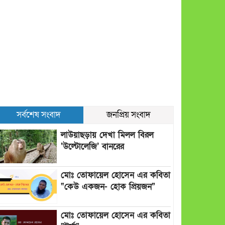
সর্বশেষ সংবাদ
জনপ্রিয় সংবাদ
লাউয়াছড়ায় দেখা মিলল বিরল
‘উল্টোলেজি’ বানরের
মোঃ তোফায়েল হোসেন এর কবিতা
“কেউ একজন- হোক প্রিয়জন”
মোঃ তোফায়েল হোসেন এর কবিতা