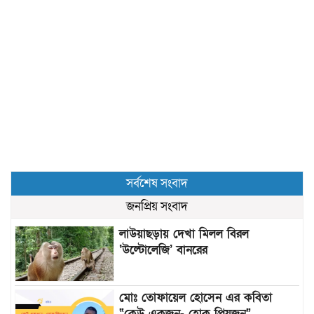
সর্বশেষ সংবাদ
জনপ্রিয় সংবাদ
লাউয়াছড়ায় দেখা মিলল বিরল
‘উল্টোলেজি’ বানরের
মোঃ তোফায়েল হোসেন এর কবিতা
“কেউ একজন- হোক প্রিয়জন”