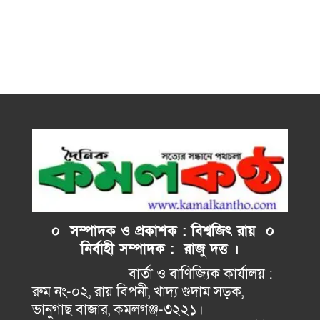
০ সম্পাদক ও প্রকাশক : বিশ্বজিৎ রায় ০
নির্বাহী
সম্পাদক : রাজু দত্ত ।
বার্তা ও বাণিজ্যিক কার্যালয় :
রুম নং-০২, রায় বিপনী, খাদ্য গুদাম সড়ক,
ভানুগাছ বাজার, কমলগঞ্জ-৩২২১।