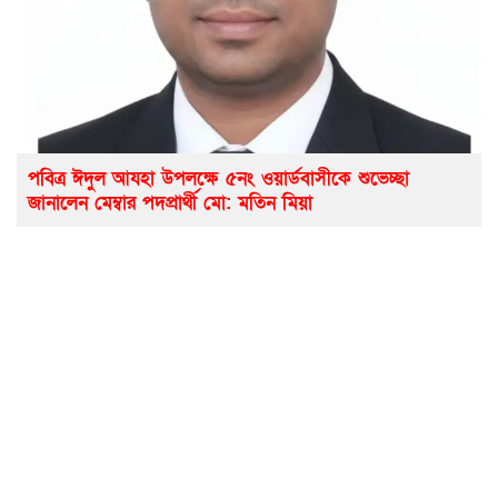
পবিত্র ঈদুল আযহা উপলক্ষে ৫নং ওয়ার্ডবাসীকে শুভেচ্ছা
জানালেন মেম্বার পদপ্রার্থী মো: মতিন মিয়া