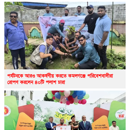
পর্যটনকে আরও আকর্ষণীয় করতে কমলগঞ্জে পরিবেশবাদীরা
রোপণ করলেন ৪০টি পলাশ চারা