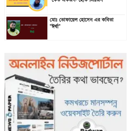
মোঃ তোফায়েল হোসেন এর কবিতা
“ঈর্ষা”
৯৯৯-এ কলের পর হামহাম জলপ্রপাতে
আটকে পড়া ১০ পর্যটককে উদ্ধার করল
পুলিশ ও ফায়ার সার্ভিস
গাছ না কেটে আমাদের পুড়িয়ে মারলে
ভালো হতো’: বন বিভাগের নিষ্ঠুরতায়
নিঃস্ব কৃষক