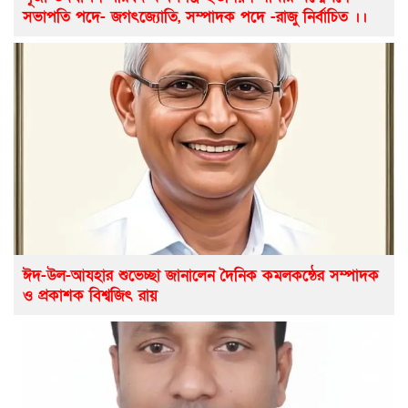
সভাপতি পদে- জগৎজ্যোতি, সম্পাদক পদে -রাজু নির্বাচিত ।।
ঈদ-উল-আযহার শুভেচ্ছা জানালেন দৈনিক কমলকন্ঠের সম্পাদক
ও প্রকাশক বিশ্বজিৎ রায়