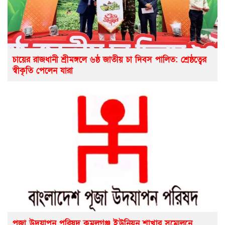
চায়ের রাজধানী শ্রীমঙ্গলে ৬ষ্ঠ জাতীয় চা দিবস পালিত: শ্রেষ্ঠত্বের
স্বীকৃতি পেলেন যারা
পূজা উদযাপন পরিষদ কমলগঞ্জ ইউনিয়ন শাখার সম্মেলনে