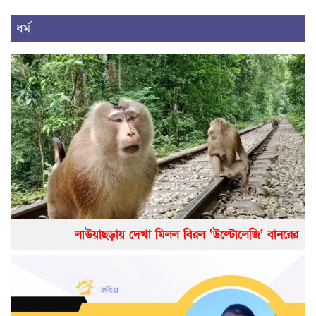
ধর্ম
লাউয়াছড়ায় দেখা মিলল বিরল ‘উল্টোলেজি’ বানরের