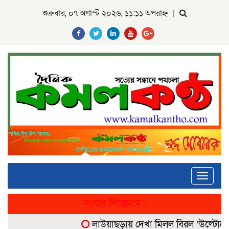
শুক্রবার, ০৭ অগাস্ট ২০২৬, ১১:১১ অপরাহ্ন
|
Toggle
navigati
সংবাদ শিরোনাম :
লাউয়াছড়ায় দেখা মিলল বিরল ‘উল্টোলেজি’ 