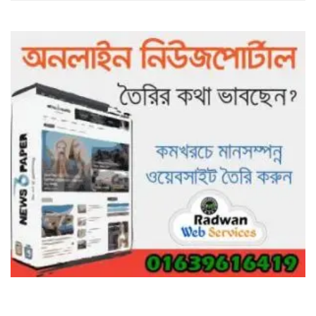
৯৯৯-এ কলের পর হামহাম জলপ্রপাতে
আটকে পড়া ১০ পর্যটককে উদ্ধার করল
পুলিশ ও ফায়ার সার্ভিস
গাছ না কেটে আমাদের পুড়িয়ে মারলে
ভালো হতো’: বন বিভাগের নিষ্ঠুরতায়
নিঃস্ব কৃষক