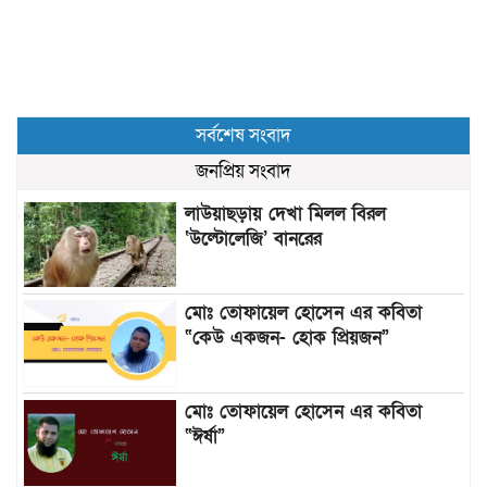
সর্বশেষ সংবাদ
জনপ্রিয় সংবাদ
লাউয়াছড়ায় দেখা মিলল বিরল
‘উল্টোলেজি’ বানরের
মোঃ তোফায়েল হোসেন এর কবিতা
“কেউ একজন- হোক প্রিয়জন”
মোঃ তোফায়েল হোসেন এর কবিতা
“ঈর্ষা”