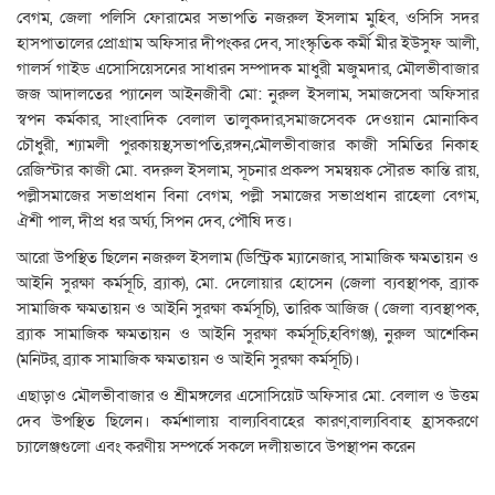
বেগম, জেলা পলিসি ফোরামের সভাপতি নজরুল ইসলাম মুহিব, ওসিসি সদর
হাসপাতালের প্রোগ্রাম অফিসার দীপংকর দেব, সাংস্কৃতিক কর্মী মীর ইউসুফ আলী,
গালর্স গাইড এসোসিয়েসনের সাধারন সম্পাদক মাধুরী মজুমদার, মৌলভীবাজার
জজ আদালতের প্যানেল আইনজীবী মো: নুরুল ইসলাম, সমাজসেবা অফিসার
স্বপন কর্মকার, সাংবাদিক বেলাল তালুকদার,সমাজসেবক দেওয়ান মোনাকিব
চৌধুরী, শ্যামলী পুরকায়স্থ,সভাপতি,রঙ্গন,মৌলভীবাজার কাজী সমিতির নিকাহ
রেজিস্টার কাজী মো. বদরুল ইসলাম, সূচনার প্রকল্প সমন্বয়ক সৌরভ কান্তি রায়,
পল্লীসমাজের সভাপ্রধান বিনা বেগম, পল্লী সমাজের সভাপ্রধান রাহেলা বেগম,
ঐশী পাল, দীপ্র ধর অর্ঘ্য, সিপন দেব, পৌষি দত্ত।
আরো উপস্থিত ছিলেন নজরুল ইসলাম (ডিস্ট্রিক ম্যানেজার, সামাজিক ক্ষমতায়ন ও
আইনি সুরক্ষা কর্মসূচি, ব্র্যাক), মো. দেলোয়ার হোসেন (জেলা ব্যবস্থাপক, ব্র্যাক
সামাজিক ক্ষমতায়ন ও আইনি সুরক্ষা কর্মসূচি), তারিক আজিজ ( জেলা ব্যবস্থাপক,
ব্র্যাক সামাজিক ক্ষমতায়ন ও আইনি সুরক্ষা কর্মসূচি,হবিগঞ্জ), নুরুল আশেকিন
(মনিটর, ব্র্যাক সামাজিক ক্ষমতায়ন ও আইনি সুরক্ষা কর্মসূচি)।
এছাড়াও মৌলভীবাজার ও শ্রীমঙ্গলের এসোসিয়েট অফিসার মো. বেলাল ও উত্তম
দেব উপস্থিত ছিলেন। কর্মশালায় বাল্যবিবাহের কারণ,বাল্যবিবাহ হ্রাসকরণে
চ্যালেঞ্জগুলো এবং করণীয় সম্পর্কে সকলে দলীয়ভাবে উপস্থাপন করেন