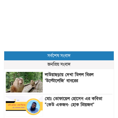
সর্বশেষ সংবাদ
জনপ্রিয় সংবাদ
লাউয়াছড়ায় দেখা মিলল বিরল
‘উল্টোলেজি’ বানরের
মোঃ তোফায়েল হোসেন এর কবিতা
“কেউ একজন- হোক প্রিয়জন”