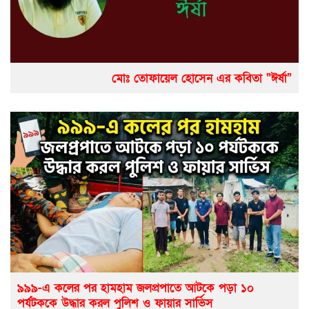
মোঃ তোফায়েল হোসেন এর কবিতা “ঈর্ষা”
৯৯৯-এ কলের পর হামহাম জলপ্রপাতে আটকে পড়া ১০
পর্যটককে উদ্ধার করল পুলিশ ও ফায়ার সার্ভিস