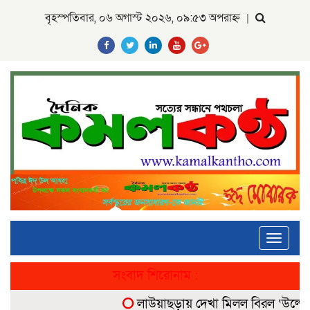
বৃহস্পতিবার, ০৬ অগাস্ট ২০২৬, ০৯:৫৩ অপরাহ্ন
|
Toggle
navigati
সংবাদ শিরোনাম :
লাউয়াছড়ায় দেখা মিলল বিরল ‘উল্টোলেজি