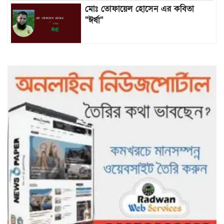
মোঃ তোফায়েল হোসেন এর কবিতা
“ঈর্ষা”
৯৯৯-এ কলের পর হামহাম জলপ্রপাতে
আটকে পড়া ১০ পর্যটককে উদ্ধার করল
পুলিশ ও ফায়ার সার্ভিস
গাছ না কেটে আমাদের পুড়িয়ে মারলে
ভালো হতো’: বন বিভাগের নিষ্ঠুরতায়
নিঃস্ব কৃষক