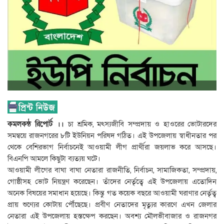
কমলকন্ঠ রিপোর্ট ।।
চা শ্রমিক, মৎস্যজীবি সম্প্রদায় ও হাওরের ভোটারদের
সমন্বয়ে রাজনগরের ৮টি ইউনিয়ন পরিষদ গঠিত। এই উপজেলায় স্বাধীনতার পর
থেকে বেশিরভাগ নির্বাচনেই আওয়ামী লীগ প্রার্থীরা জয়লাভ করে আসছে।
বিএনপি আমলে কিছুটা ব্যত্যয় ঘটে।
আওয়ামী লীগের বাঘা বাঘা নেতারা রাজনীতি, নির্বাচন, সামাজিকতা, সম্প্রদায়,
গোষ্ঠীসহ ভোট নিয়ন্ত্রণ করেছেন। তাঁদের নের্তৃত্বে এই উপজেলায় এতোদিন
অনেক বিষয়ের সমাধান হয়েছে। কিন্তু গত কয়েক বছরে আওয়ামী ঘরাণার নের্তৃত্ব
প্রায় শুণ্যের কোটায় পৌঁছেছে। প্রবীণ নেতাদের মৃত্যুর কারণে এখন জেলার
নেতারা এই উপজেলায় হস্তক্ষেপ করছেন। অবশ্য মৌলভীবাজার ও রাজনগর