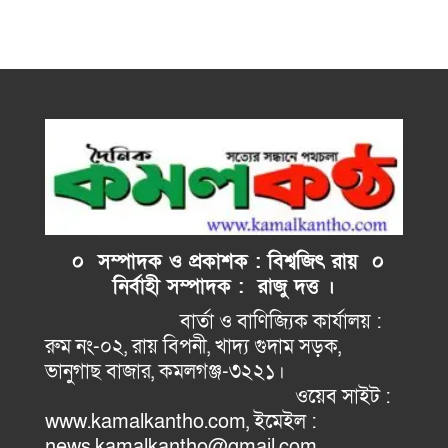
০ সম্পাদক ও প্রকাশক : বিশ্বজিৎ রায় ০
নির্বাহী
সম্পাদক : রাজু দত্ত ।
বার্তা ও বাণিজ্যিক কার্যালয় :
রুম নং-০২, রায় বিপনী, খাদ্য গুদাম সড়ক,
ভানুগাছ বাজার, কমলগঞ্জ-৩২২১।
ওয়েব সাইট :
www.kamalkantho.com, ইমেইল :
news.kamalkantho@gmail.com