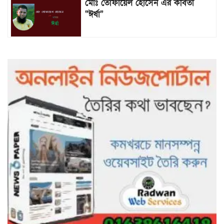
মোঃ তোফায়েল হোসেন এর কবিতা
“ঈর্ষা”
৯৯৯-এ কলের পর হামহাম জলপ্রপাতে
আটকে পড়া ১০ পর্যটককে উদ্ধার করল
পুলিশ ও ফায়ার সার্ভিস
গাছ না কেটে আমাদের পুড়িয়ে মারলে
ভালো হতো’: বন বিভাগের নিষ্ঠুরতায়
নিঃস্ব কৃষক