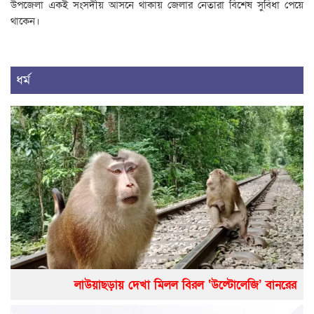
উপজেলা একই সংসদীয় আসনে থাকায় জেলার নেতারা বিশেষ সুবিধা পেয়ে
থাকেন।
ধর্ম
লাউয়াছড়ায় দেখা মিলল বিরল ‘উল্টোলেজি’ বানরের