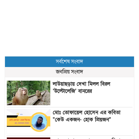
সর্বশেষ সংবাদ
জনপ্রিয় সংবাদ
লাউয়াছড়ায় দেখা মিলল বিরল
‘উল্টোলেজি’ বানরের
মোঃ তোফায়েল হোসেন এর কবিতা
“কেউ একজন- হোক প্রিয়জন”