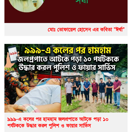
মোঃ তোফায়েল হোসেন এর কবিতা “ঈর্ষা”
৯৯৯-এ কলের পর হামহাম জলপ্রপাতে আটকে পড়া ১০
পর্যটককে উদ্ধার করল পুলিশ ও ফায়ার সার্ভিস