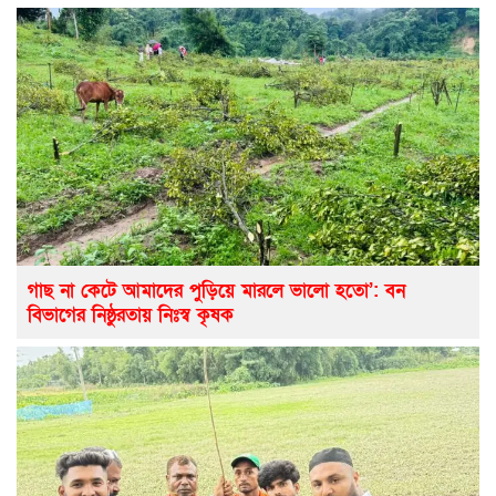
গাছ না কেটে আমাদের পুড়িয়ে মারলে ভালো হতো’: বন
বিভাগের নিষ্ঠুরতায় নিঃস্ব কৃষক