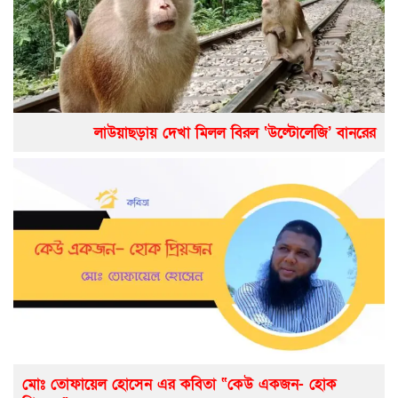
লাউয়াছড়ায় দেখা মিলল বিরল ‘উল্টোলেজি’ বানরের
মোঃ তোফায়েল হোসেন এর কবিতা “কেউ একজন- হোক