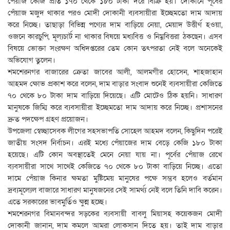
পেঁয়াজ কেজি প্রতি ১৭০ থেকে ১৮০ টাকা দরে বিক্রি হয়। দোকানে পূর্বের
পেঁয়াজ মজুদ থাকার পরও মোদী দোকানী ব্যবসায়ীরা ইচ্ছেমতো দাম আদায়
করে নিচ্ছে। তাছাড়া বিভিন্ন পণ্যের দাম বাড়িয়ে নেয়া, মেয়াদ উত্তীর্ণ হওয়া,
ওজনে কারচুপি, মূল্যচার্ট না থাকার বিষয়ে মধ্যবিত্ত ও নিম্নবিত্তরা ঠকছেন। এসব
বিষয়ে ভোক্তা সংরক্ষণ অধিদপ্তরের তেম কোন তৎপরতা নেই বলে অনেকেই
অভিযোগ তুলেন।
শমশেরনগর বাজারের ক্রেতা জাবের আলী, আলমগীর হোসেন, শাহজাহান
আহমদ ক্ষোভ প্রকাশ করে বলেন, দাম বাড়ার সংবাদ শুনেই ব্যবসায়ীরা কেজিতে
৭০ থেকে ৮০ টাকা দাম বাড়িয়ে দিয়েছে। এটি মোটেও ঠিক হয়নি। সাধারণ
মানুষকে জিম্মি করে ব্যবসায়ীরা ইচ্ছেমতো দাম আদায় করে নিচ্ছে। প্রশাসনের
দ্রুত পদক্ষেপ গ্রহণ প্রয়োজন।
উপজেলা স্বেচ্ছাসেবক লীগের সহসভাপতি সোহেল আহমদ বলেন, কিছুদিন পরেই
জাতীয় সংসদ নির্বাচন। এরই মধ্যে পেঁয়াজের দাম বেড়ে কেজি ১৮০ টাকা
হয়েছে। এটি কোন অবস্থাতেই মেনে নেয়া যায় না। পূর্বের পেঁয়াজ রেখে
ব্যবসায়ীরা সাথে সাথেই কেজিতে ৭০ থেকে ৮০ টাকা বাড়িয়ে নিচ্ছে। এতো
দামে পেঁয়াজ কিনার ক্ষমতা মুষ্টিমেয় মানুষের পক্ষে সম্ভব হলেও বর্তমান
দ্রব্যমূল্যেল বাজারে সাধারণ মানুষজনের সেই সামর্থ্য নেই বলে তিনি দাবি করেন।
এতে সরকারের ভাবমুর্তিও ক্ষুন্ন হচ্ছে।
শমশেরনগর বিমানবন্দর সড়কের ব্যবসায়ী বাবলু মিয়াসহ কয়েকজন মোদী
দোকানী জানান, দাম কমলে আমরা লোকসান দিতে হয়। তাই দাম বাড়ার