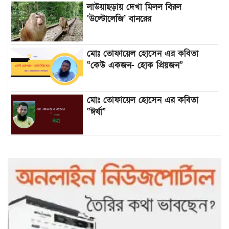
লাউয়াছড়ায় দেখা মিলল বিরল
‘উল্টোলেজি’ বানরের
মোঃ তোফায়েল হোসেন এর কবিতা
“কেউ একজন- হোক প্রিয়জন”
মোঃ তোফায়েল হোসেন এর কবিতা
“ঈর্ষা”
৯৯৯-এ কলের পর হামহাম জলপ্রপাতে
আটকে পড়া ১০ পর্যটককে উদ্ধার করল
পুলিশ ও ফায়ার সার্ভিস
গাছ না কেটে আমাদের পুড়িয়ে মারলে
ভালো হতো’: বন বিভাগের নিষ্ঠুরতায়
নিঃস্ব কৃষক