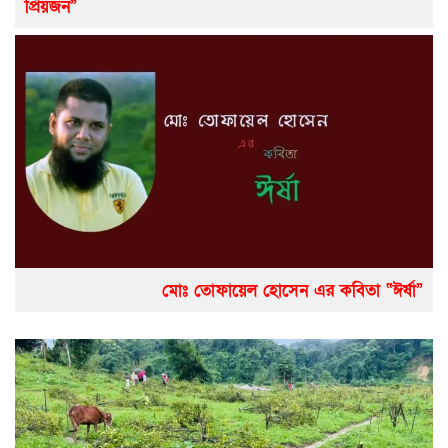
প্রিয়জন”
মোঃ তোফায়েল হোসেন এর কবিতা “ঈর্ষা”