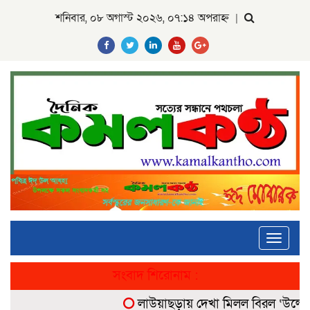
শনিবার, ০৮ অগাস্ট ২০২৬, ০৭:১৪ অপরাহ্ন
|
Toggle
navigati
সংবাদ শিরোনাম :
লাউয়াছড়ায় দেখা মিলল বিরল ‘উল্টোলেজি