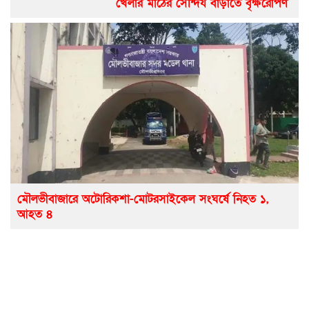
খেলার মাঠের সৌন্দর্য বাড়াতে বৃক্ষরোপণ
মৌলভীবাজারে অটোরিকশা-মোটরসাইকেল সংঘর্ষে নিহত ১,
আহত ৪