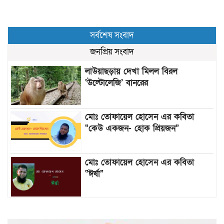
সর্বশেষ সংবাদ
জনপ্রিয় সংবাদ
লাউয়াছড়ায় দেখা মিলল বিরল
‘উল্টোলেজি’ বানরের
মোঃ তোফায়েল হোসেন এর কবিতা
“কেউ একজন- হোক প্রিয়জন”
মোঃ তোফায়েল হোসেন এর কবিতা
“ঈর্ষা”
৯৯৯-এ কলের পর হামহাম জলপ্রপাতে
আটকে পড়া ১০ পর্যটককে উদ্ধার করল