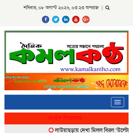
শনিবার, ০৮ অগাস্ট ২০২৬, ০৩:২৩ অপরাহ্ন
|
Toggle
navigati
সংবাদ শিরোনাম :
লাউয়াছড়ায় দেখা মিলল বিরল ‘উল্টোলেজি’ ব