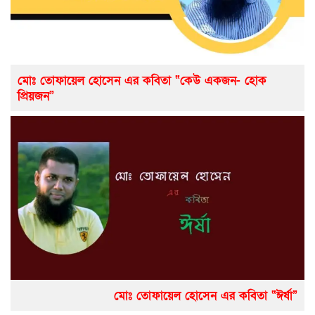
মোঃ তোফায়েল হোসেন এর কবিতা “কেউ একজন- হোক
প্রিয়জন”
মোঃ তোফায়েল হোসেন এর কবিতা “ঈর্ষা”