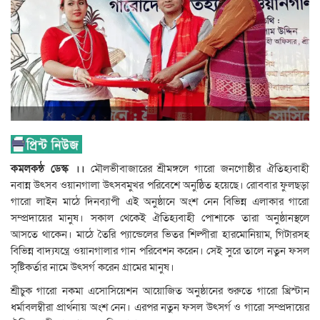
কমলকন্ঠ ডেস্ক ।।
মৌলভীবাজারের শ্রীমঙ্গলে গারো জনগোষ্ঠীর ঐতিহ্যবাহী
নবান্ন উৎসব ওয়ানগালা উৎসবমুখর পরিবেশে অনুষ্ঠিত হয়েছে। রোববার ফুলছড়া
গারো লাইন মাঠে দিনব্যাপী এই অনুষ্ঠানে অংশ নেন বিভিন্ন এলাকার গারো
সম্প্রদায়ের মানুষ। সকাল থেকেই ঐতিহ্যবাহী পোশাকে তারা অনুষ্ঠানস্থলে
আসতে থাকেন। মাঠে তৈরি প্যান্ডেলের ভিতর শিল্পীরা হারমোনিয়াম, গিটারসহ
বিভিন্ন বাদ্যযন্ত্রে ওয়ানগালার গান পরিবেশন করেন। সেই সুরে তালে নতুন ফসল
সৃষ্টিকর্তার নামে উৎসর্গ করেন গ্রামের মানুষ।
শ্রীচুক গারো নকমা এসোসিয়েশন আয়োজিত অনুষ্ঠানের শুরুতে গারো খ্রিস্টান
ধর্মাবলম্বীরা প্রার্থনায় অংশ নেন। এরপর নতুন ফসল উৎসর্গ ও গারো সম্প্রদায়ের