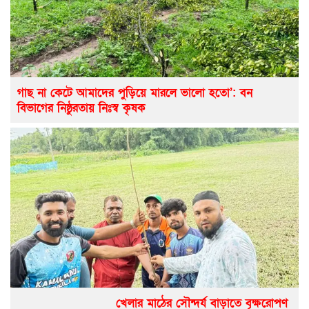
গাছ না কেটে আমাদের পুড়িয়ে মারলে ভালো হতো’: বন
বিভাগের নিষ্ঠুরতায় নিঃস্ব কৃষক
খেলার মাঠের সৌন্দর্য বাড়াতে বৃক্ষরোপণ