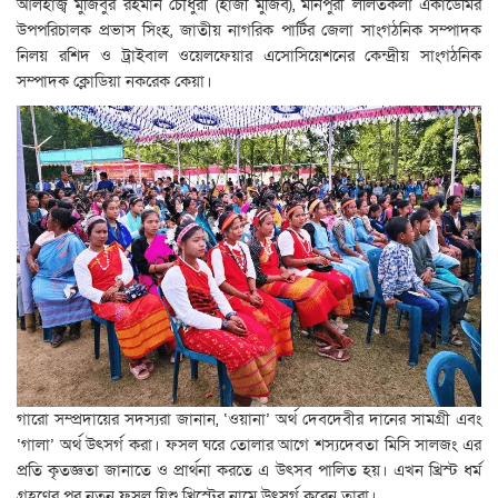
আলহাজ্ব মুজিবুর রহমান চৌধুরী (হাজী মুজিব), মনিপুরী ললিতকলা একাডেমির
উপপরিচালক প্রভাস সিংহ, জাতীয় নাগরিক পার্টির জেলা সাংগঠনিক সম্পাদক
নিলয় রশিদ ও ট্রাইবাল ওয়েলফেয়ার এসোসিয়েশনের কেন্দ্রীয় সাংগঠনিক
সম্পাদক ক্লোডিয়া নকরেক কেয়া।
গারো সম্প্রদায়ের সদস্যরা জানান, ‘ওয়ানা’ অর্থ দেবদেবীর দানের সামগ্রী এবং
‘গালা’ অর্থ উৎসর্গ করা। ফসল ঘরে তোলার আগে শস্যদেবতা মিসি সালজং এর
প্রতি কৃতজ্ঞতা জানাতে ও প্রার্থনা করতে এ উৎসব পালিত হয়। এখন খ্রিস্ট ধর্ম
গ্রহণের পর নতুন ফসল যিশু খ্রিস্টের নামে উৎসর্গ করেন তারা।