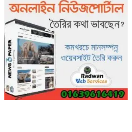
পুলিশ ও ফায়ার সার্ভিস
গাছ না কেটে আমাদের পুড়িয়ে মারলে
ভালো হতো’: বন বিভাগের নিষ্ঠুরতায়
নিঃস্ব কৃষক