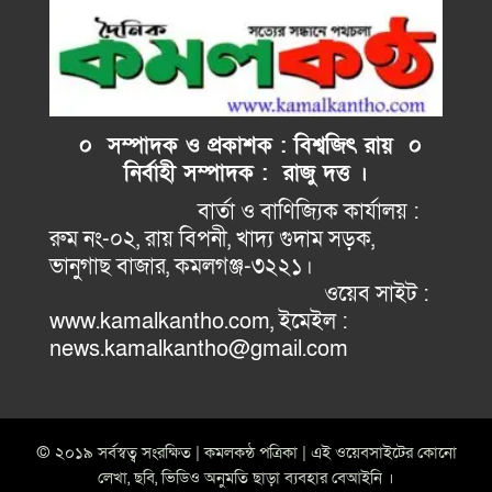
০ সম্পাদক ও প্রকাশক : বিশ্বজিৎ রায় ০
নির্বাহী
সম্পাদক : রাজু দত্ত ।
বার্তা ও বাণিজ্যিক কার্যালয় :
রুম নং-০২, রায় বিপনী, খাদ্য গুদাম সড়ক,
ভানুগাছ বাজার, কমলগঞ্জ-৩২২১।
ওয়েব সাইট :
www.kamalkantho.com, ইমেইল :
news.kamalkantho@gmail.com
© ২০১৯ সর্বস্বত্ব সংরক্ষিত | কমলকন্ঠ পত্রিকা | এই ওয়েবসাইটের কোনো
লেখা, ছবি, ভিডিও অনুমতি ছাড়া ব্যবহার বেআইনি ।