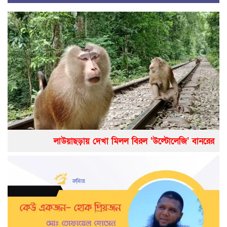
লাউয়াছড়ায় দেখা মিলল বিরল ‘উল্টোলেজি’ বানরের