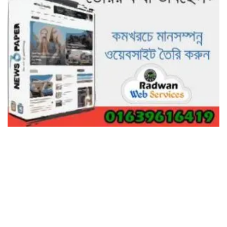
নিঃস্ব কৃষক