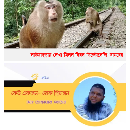
লাউয়াছড়ায় দেখা মিলল বিরল ‘উল্টোলেজি’ বানরের