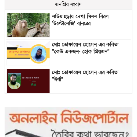
জনপ্রিয় সংবাদ
লাউয়াছড়ায় দেখা মিলল বিরল
‘উল্টোলেজি’ বানরের
মোঃ তোফায়েল হোসেন এর কবিতা
“কেউ একজন- হোক প্রিয়জন”
মোঃ তোফায়েল হোসেন এর কবিতা
“ঈর্ষা”
৯৯৯-এ কলের পর হামহাম জলপ্রপাতে
আটকে পড়া ১০ পর্যটককে উদ্ধার করল
পুলিশ ও ফায়ার সার্ভিস
গাছ না কেটে আমাদের পুড়িয়ে মারলে
ভালো হতো’: বন বিভাগের নিষ্ঠুরতায়