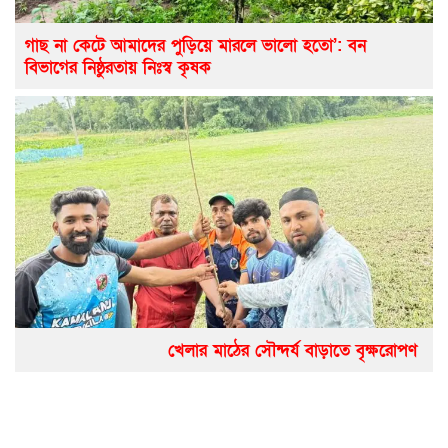
গাছ না কেটে আমাদের পুড়িয়ে মারলে ভালো হতো’: বন
বিভাগের নিষ্ঠুরতায় নিঃস্ব কৃষক
খেলার মাঠের সৌন্দর্য বাড়াতে বৃক্ষরোপণ