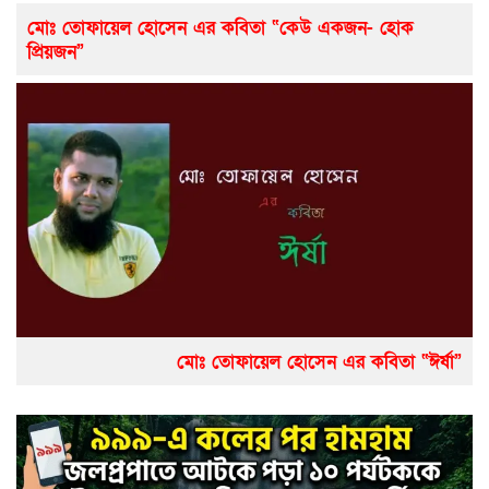
মোঃ তোফায়েল হোসেন এর কবিতা “কেউ একজন- হোক
প্রিয়জন”
মোঃ তোফায়েল হোসেন এর কবিতা “ঈর্ষা”