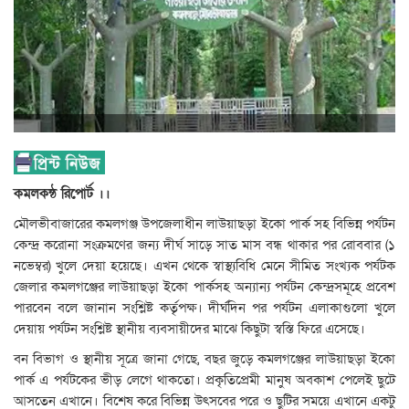
কমলকন্ঠ রিপোর্ট ।।
মৌলভীবাজারের কমলগঞ্জ উপজেলাধীন লাউয়াছড়া ইকো পার্ক সহ বিভিন্ন পর্যটন
কেন্দ্র করোনা সংক্রমণের জন্য দীর্ঘ সাড়ে সাত মাস বন্ধ থাকার পর রোববার (১
নভেম্বর) খুলে দেয়া হয়েছে। এখন থেকে স্বাস্থ্যবিধি মেনে সীমিত সংখ্যক পর্যটক
জেলার কমলগঞ্জের লাউয়াছড়া ইকো পার্কসহ অন্যান্য পর্যটন কেন্দ্রসমূহে প্রবেশ
পারবেন বলে জানান সংশ্লিষ্ট কর্তৃপক্ষ। দীর্ঘদিন পর পর্যটন এলাকাগুলো খুলে
দেয়ায় পর্যটন সংশ্লিষ্ট স্থানীয় ব্যবসায়ীদের মাঝে কিছুটা স্বস্তি ফিরে এসেছে।
বন বিভাগ ও স্থানীয় সূত্রে জানা গেছে, বছর জুড়ে কমলগঞ্জের লাউয়াছড়া ইকো
পার্ক এ পর্যটকের ভীড় লেগে থাকতো। প্রকৃতিপ্রেমী মানুষ অবকাশ পেলেই ছুটে
আসতেন এখানে। বিশেষ করে বিভিন্ন উৎসবের পরে ও ছুটির সময়ে এখানে একটু