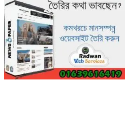
ভালো হতো’: বন বিভাগের নিষ্ঠুরতায়
নিঃস্ব কৃষক