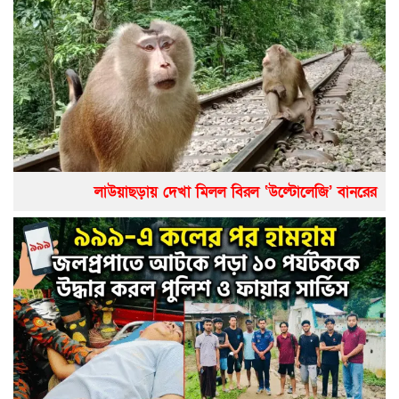
লাউয়াছড়ায় দেখা মিলল বিরল ‘উল্টোলেজি’ বানরের