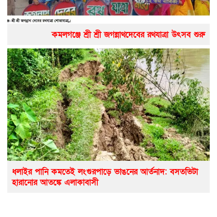
কমলগঞ্জে শ্রী শ্রী জগন্নাথদেবের রথযাত্রা উৎসব শুরু
ধলাইর পানি কমতেই লংগুরপাড়ে ভাঙনের আর্তনাদ: বসতভিটা
হারানোর আতঙ্কে এলাকাবাসী