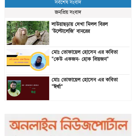
সর্বশেষ সংবাদ
জনপ্রিয় সংবাদ
লাউয়াছড়ায় দেখা মিলল বিরল
‘উল্টোলেজি’ বানরের
মোঃ তোফায়েল হোসেন এর কবিতা
“কেউ একজন- হোক প্রিয়জন”
মোঃ তোফায়েল হোসেন এর কবিতা
“ঈর্ষা”
৯৯৯-এ কলের পর হামহাম জলপ্রপাতে
আটকে পড়া ১০ পর্যটককে উদ্ধার করল
পুলিশ ও ফায়ার সার্ভিস
গাছ না কেটে আমাদের পুড়িয়ে মারলে