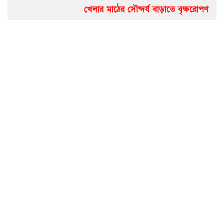
খেলার মাঠের সৌন্দর্য বাড়াতে বৃক্ষরোপণ