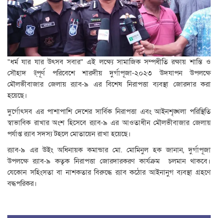
“ধর্ম যার যার উৎসব সবার” এই লক্ষ্যে সামাজিক সম্পধীতি রক্ষায় শান্তি ও
সৌহাদ র্̈পূর্ণ পরিবেশে শারদীয় দুর্গাপূজা-২০২৩ উদযাপন উপলক্ষে
মৌলভীবাজার জেলায় র‍্যাব-৯ এর বিশেষ নিরাপত্তা ব্যবস্থা জোরদার করা
হয়েছে।
দুর্গোৎসব এর পাশাপাশি দেশের সার্বিক নিরাপত্তা এবং আইনশৃঙ্খলা পরিস্থিতি
স্বাভাবিক রাখার অংশ হিসেবে র‍্যাব-৯ এর আওতাধীন মৌলভীবাজার জেলায়
পর্যাপ্ত র‍্যাব সদস্য টহলে মোতায়েন রাখা হয়েছে।
র‍্যাব-৯ এর উইং অধিনায়ক কমান্ডার মো. মোমিনুল হক জানান, দুর্গাপূজা
উপলক্ষে র‍্যাব-৯ কতৃক নিরাপত্তা জোরদারকরণ কার্যক্রম চলমান থাকবে।
যেকোন সহিংসতা বা নাশকতার বিরুদ্ধে র‍্যাব কঠোর আইনানুগ ব্যবস্থা গ্রহণে
বদ্ধপরিকর।