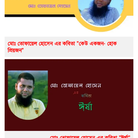
মোঃ তোফায়েল হোসেন এর কবিতা “কেউ একজন- হোক
প্রিয়জন”
মোঃ তোফায়েল হোসেন এর কবিতা “ঈর্ষা”