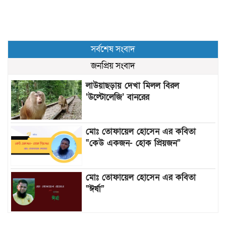
সর্বশেষ সংবাদ
জনপ্রিয় সংবাদ
লাউয়াছড়ায় দেখা মিলল বিরল
‘উল্টোলেজি’ বানরের
মোঃ তোফায়েল হোসেন এর কবিতা
“কেউ একজন- হোক প্রিয়জন”
মোঃ তোফায়েল হোসেন এর কবিতা
“ঈর্ষা”
৯৯৯-এ কলের পর হামহাম জলপ্রপাতে