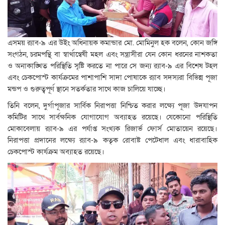
এসময় র‍্যাব-৯ এর উইং অধিনায়ক কমান্ডার মো. মোমিনুল হক বলেন, কোন জঙ্গি
সংগঠন, চরমপন্থি বা স্বার্থান্বেষী মহল এবং সন্ত্রাসীরা যেন কোন ধরনের নাশকতা
ও অনাকাঙ্খিত পরিস্থিতি সৃষ্টি করতে না পারে সে জন্য র‍্যাব-৯ এর বিশেষ টহল
এবং চেকপোস্ট কার্যক্রমের পাশাপাশি সাদা পোষাকে র‍্যাব সদস্যরা বিভিন্ন পূজা
মন্ডপ ও গুরুত্বপূর্ণ স্থানে সতর্কতার সাথে কাজ চালিয়ে যাচ্ছে।
তিনি বলেন, দুর্গাপূজার সার্বিক নিরাপত্তা নিশ্চিত করার লক্ষ্যে পূজা উদযাপন
কমিটির সাথে সার্বক্ষনিক যোগাযোগ অব্যাহত রয়েছে। যেকোনো পরিস্থিতি
মোকাবেলায় র‍্যাব-৯ এর পর্যাপ্ত সংখ্যক রিজার্ভ ফোর্স মোতায়েন রয়েছে।
নিরাপত্তা প্রদানের লক্ষ্যে র‍্যাব-৯ কতৃক রোবাষ্ট পেটেধাল এবং ধারাবাহিক
চেকপোস্ট কার্যক্রম অব্যাহত রয়েছে।