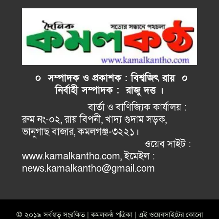
০ সম্পাদক ও প্রকাশক : বিশ্বজিৎ রায় ০
নির্বাহী
সম্পাদক : রাজু দত্ত ।
বার্তা ও বাণিজ্যিক কার্যালয় :
রুম নং-০২, রায় বিপনী, খাদ্য গুদাম সড়ক,
ভানুগাছ বাজার, কমলগঞ্জ-৩২২১।
ওয়েব সাইট :
www.kamalkantho.com, ইমেইল :
news.kamalkantho@gmail.com
© ২০১৯ সর্বস্বত্ব সংরক্ষিত | কমলকন্ঠ পত্রিকা | এই ওয়েবসাইটের কোনো