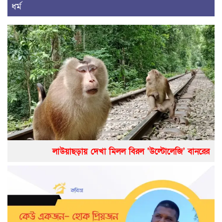
ধর্ম
লাউয়াছড়ায় দেখা মিলল বিরল ‘উল্টোলেজি’ বানরের