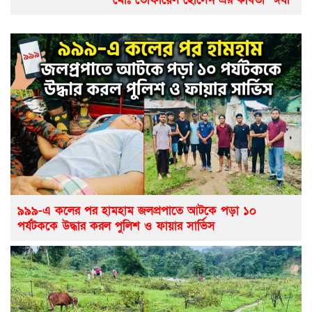
৯৯৯-এ কলের পর হামহাম জলপ্রপাতে আটকে পড়া ১০
পর্যটককে উদ্ধার করল পুলিশ ও ফায়ার সার্ভিস