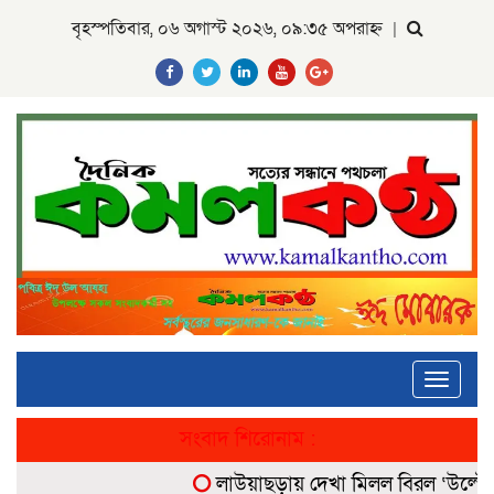
বৃহস্পতিবার, ০৬ অগাস্ট ২০২৬, ০৯:৩৫ অপরাহ্ন
|
Toggle
navigati
সংবাদ শিরোনাম :
লাউয়াছড়ায় দেখা মিলল বিরল ‘উল্টোলেজি’