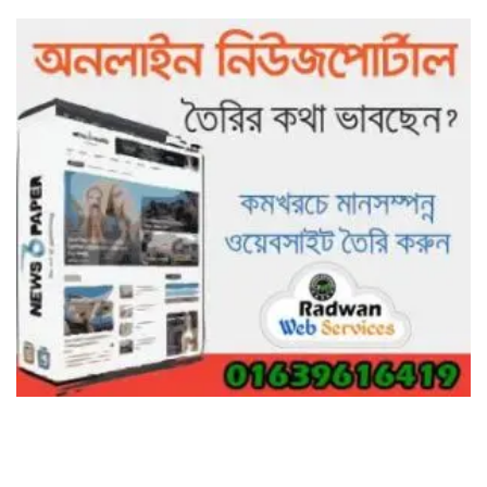
আটকে পড়া ১০ পর্যটককে উদ্ধার করল
পুলিশ ও ফায়ার সার্ভিস
গাছ না কেটে আমাদের পুড়িয়ে মারলে
ভালো হতো’: বন বিভাগের নিষ্ঠুরতায়
নিঃস্ব কৃষক