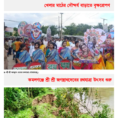
খেলার মাঠের সৌন্দর্য বাড়াতে বৃক্ষরোপণ
কমলগঞ্জে শ্রী শ্রী জগন্নাথদেবের রথযাত্রা উৎসব শুরু