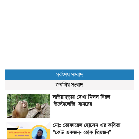
সর্বশেষ সংবাদ
জনপ্রিয় সংবাদ
লাউয়াছড়ায় দেখা মিলল বিরল
‘উল্টোলেজি’ বানরের
মোঃ তোফায়েল হোসেন এর কবিতা
“কেউ একজন- হোক প্রিয়জন”