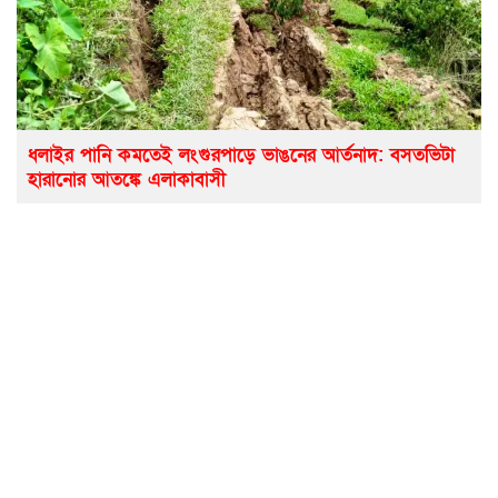
ধলাইর পানি কমতেই লংগুরপাড়ে ভাঙনের আর্তনাদ: বসতভিটা
হারানোর আতঙ্কে এলাকাবাসী