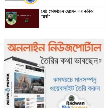
মোঃ তোফায়েল হোসেন এর কবিতা
“ঈর্ষা”
৯৯৯-এ কলের পর হামহাম জলপ্রপাতে
আটকে পড়া ১০ পর্যটককে উদ্ধার করল
পুলিশ ও ফায়ার সার্ভিস
গাছ না কেটে আমাদের পুড়িয়ে মারলে
ভালো হতো’: বন বিভাগের নিষ্ঠুরতায়
নিঃস্ব কৃষক