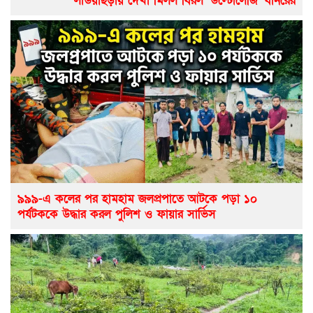
লাউয়াছড়ায় দেখা মিলল বিরল ‘উল্টোলেজি’ বানরের
৯৯৯-এ কলের পর হামহাম জলপ্রপাতে আটকে পড়া ১০
পর্যটককে উদ্ধার করল পুলিশ ও ফায়ার সার্ভিস