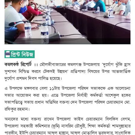
কমলকন্ঠ রিপোর্ট ।।
মৌলভীবাজারের কমলগঞ্জ উপজেলায় ‘দুর্যোগ ঝুঁকি হ্রাস
সুশাসন নিশ্চিত করবে টেকসই উন্নয়ন’ প্রতিপাদ্য বিষয়ের উপর আন্তজার্তিক
দুর্যোগ প্রশমন দিবস পালিত হয়েছে।
এ উপলক্ষে মঙ্গলবার বেলা ১১টায় উপজেলা পরিষদ সভাকক্ষে এক আলোচনা
সভার আয়োজন করা হয়। এতে উপজেলা নির্বাহী কর্মকর্তা আশেকুল হকের
সভাপতিত্বে সভায় প্রধান অতিথির বক্তব্য দেন উপজেলা পরিষদ চেয়ারম্যান মো.
রফিকুর রহমান।
অন্যদের মধ্যে বক্তব্য রাখেন উপজেলা ভাইস চেয়ারম্যান বিলকিস বেগম,
উপজেলা সহকারী কমিশনার (ভূমি) নাসরিন চৌধুরী, শিক্ষা কর্মকর্তা শামসুন্নাহার
পারভীন, ইউপি চেয়ারম্যান আব্দুল হান্নান, আব্দুল মোতালিব তরফদার, সাংবাদিক