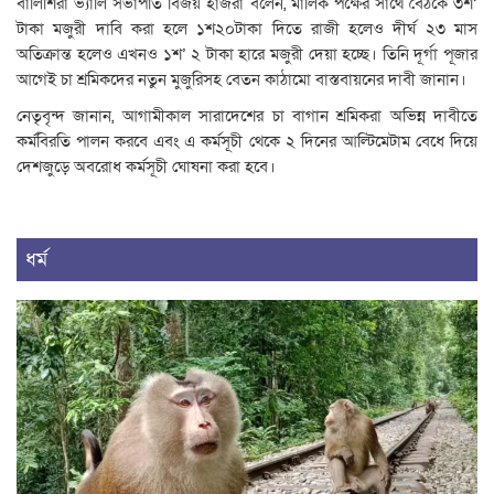
বালিশিরা ভ্যালি সভাপতি বিজয় হাজরা বলেন, মালিক পক্ষের সাথে বৈঠকে ৩শ’
টাকা মজুরী দাবি করা হলে ১শ২০টাকা দিতে রাজী হলেও দীর্ঘ ২৩ মাস
অতিক্রান্ত হলেও এখনও ১শ’ ২ টাকা হারে মজুরী দেয়া হচ্ছে। তিনি দূর্গা পূজার
আগেই চা শ্রমিকদের নতুন মুজুরিসহ বেতন কাঠামো বাস্তবায়নের দাবী জানান।
নেতৃবৃন্দ জানান, আগামীকাল সারাদেশের চা বাগান শ্রমিকরা অভিন্ন দাবীতে
কর্মবিরতি পালন করবে এবং এ কর্মসূচী থেকে ২ দিনের আল্টিমেটাম বেধে দিয়ে
দেশজুড়ে অবরোধ কর্মসূচী ঘোষনা করা হবে।
ধর্ম