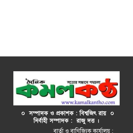
০ সম্পাদক ও প্রকাশক : বিশ্বজিৎ রায় ০
নির্বাহী
সম্পাদক : রাজু দত্ত ।
বার্তা ও বাণিজ্যিক কার্যালয় :