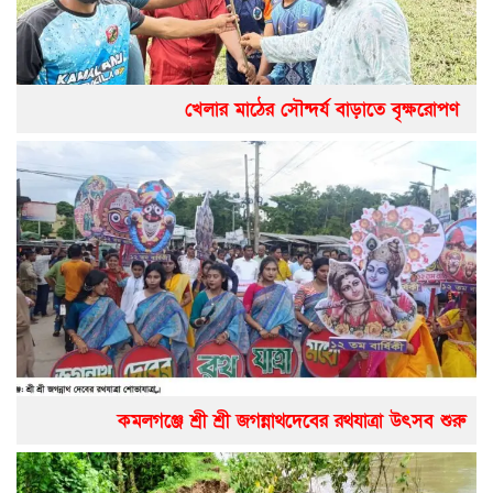
খেলার মাঠের সৌন্দর্য বাড়াতে বৃক্ষরোপণ
কমলগঞ্জে শ্রী শ্রী জগন্নাথদেবের রথযাত্রা উৎসব শুরু