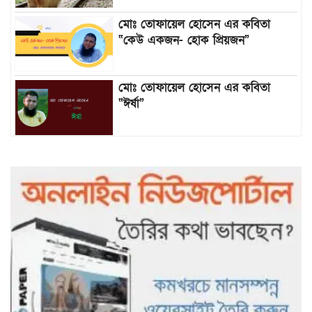
মোঃ তোফায়েল হোসেন এর কবিতা
“কেউ একজন- হোক প্রিয়জন”
মোঃ তোফায়েল হোসেন এর কবিতা
“ঈর্ষা”
৯৯৯-এ কলের পর হামহাম জলপ্রপাতে
আটকে পড়া ১০ পর্যটককে উদ্ধার করল
পুলিশ ও ফায়ার সার্ভিস
গাছ না কেটে আমাদের পুড়িয়ে মারলে
ভালো হতো’: বন বিভাগের নিষ্ঠুরতায়
নিঃস্ব কৃষক