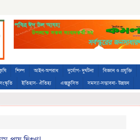
কৃষি
শিল্প
আইন-অপরাধ
দুর্যোগ- দুর্ঘটনা
বিজ্ঞান ও প্রযুক্তি
সংস্কৃতি
ইতিহাস- ঐতিহ্য
এক্সক্লুসিভ
সমস্যা-সম্ভাবনা- উন্নয়ন