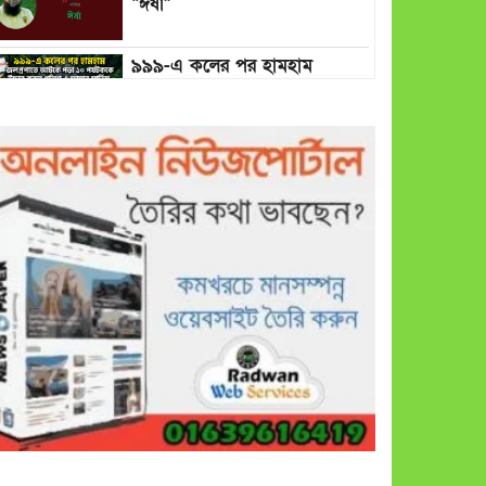
“ঈর্ষা”
৯৯৯-এ কলের পর হামহাম
জলপ্রপাতে আটকে পড়া ১০
পর্যটককে উদ্ধার করল পুলিশ ও
ফায়ার সার্ভিস
গাছ না কেটে আমাদের পুড়িয়ে
মারলে ভালো হতো’: বন বিভাগের
নিষ্ঠুরতায় নিঃস্ব কৃষক