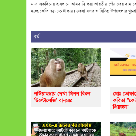
মাত্র একদিনের ব্যবধানে আমদানি করা ভারতীয় পেঁয়াজের দাম কেজ
হচ্ছে কেজি ৭৫-৮০ টাকায়। জেলা সদর ও বিভিন্ন উপজেলার খুচরা বা
ধর্ম
লাউয়াছড়ায় দেখা মিলল বিরল
মোঃ তোফায
‘উল্টোলেজি’ বানরের
কবিতা “ক
প্রিয়জন”