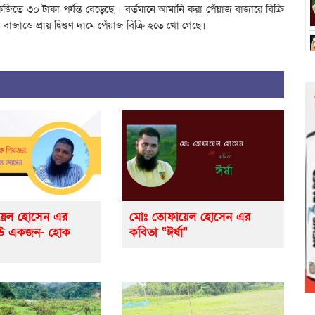
িতে ৩০ টাকা পর্যন্ত বেড়েছে । বর্তমানে আমানি করা পেঁয়াজ বাজারে বিক্রি
জাওে প্রায় দ্বিগুণ দামে পেঁয়াজ বিক্রি হতে খো গেছে।
়েল হোসেন এর
মোঃ তোফায়েল হোসেন এর
েউ একজন- হোক
কবিতা “ঈর্ষা”