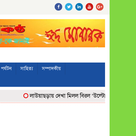
পর্যটন
সাহিত্য
সম্পাদকীয়
লাউয়াছড়ায় দেখা মিলল বিরল ‘উল্টোলেজি’ বানরের