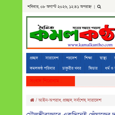
শনিবার, ০৮ অগাস্ট ২০২৬, ১২:৪১ অপরাহ্ন
|
প্রচ্ছদ
সারাদেশ
পরদেশ
শিক্ষা
স্বাস্থ্য
কমলকন্ঠ পরিবার
চাকুরীর খবর
ফিচার
ধর্ম ও 
সংবাদ শিরোনাম :
/
আইন-অপরাধ
প্রচ্ছদ
সর্বশেষ
সারাদেশ
,
,
,