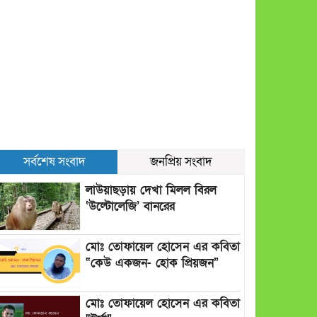
সর্বশেষ সংবাদ
জনপ্রিয় সংবাদ
লাউয়াছড়ায় দেখা মিলল বিরল
‘উল্টোলেজি’ বানরের
মোঃ তোফায়েল হোসেন এর কবিতা
“কেউ একজন- হোক প্রিয়জন”
মোঃ তোফায়েল হোসেন এর কবিতা