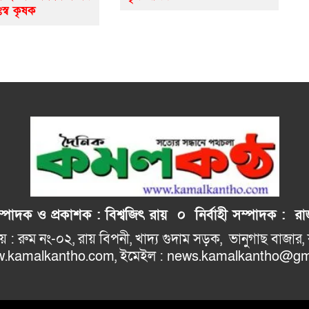
ঃস্ব কৃষক
াদক ও প্রকাশক : বিশ্বজিৎ রায় ০
নির্বাহী
সম্পাদক : রাজ
: রুম নং-০২, রায় বিপনী, খাদ্য গুদাম সড়ক, 
ho.com, ইমেইল : news.kamalkantho@gma