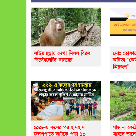
লাউয়াছড়ায় দেখা মিলল বিরল
মোঃ তোফায
‘উল্টোলেজি’ বানরের
কবিতা “ক
প্রিয়জন”
৯৯৯-এ কলের পর হামহাম
গাছ না কেট
জলপ্রপাতে আটকে পড়া ১০
মারলে ভাল