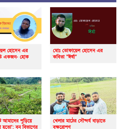
়েল হোসেন এর
মোঃ তোফায়েল হোসেন এর
েউ একজন- হোক
কবিতা “ঈর্ষা”
ে আমাদের পুড়িয়ে
খেলার মাঠের সৌন্দর্য বাড়াতে
ো হতো’: বন বিভাগের
বৃক্ষরোপণ