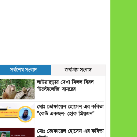
সর্বশেষ সংবাদ
জনপ্রিয় সংবাদ
লাউয়াছড়ায় দেখা মিলল বিরল
‘উল্টোলেজি’ বানরের
মোঃ তোফায়েল হোসেন এর কবিতা
“কেউ একজন- হোক প্রিয়জন”
মোঃ তোফায়েল হোসেন এর কবিতা