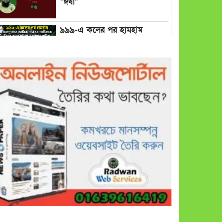
“ঈর্ষা”
৯৯৯-এ কলের পর হামহাম
জলপ্রপাতে আটকে পড়া ১০
পর্যটককে উদ্ধার করল পুলিশ ও
ফায়ার সার্ভিস
গাছ না কেটে আমাদের পুড়িয়ে
মারলে ভালো হতো’: বন বিভাগের
নিষ্ঠুরতায় নিঃস্ব কৃষক