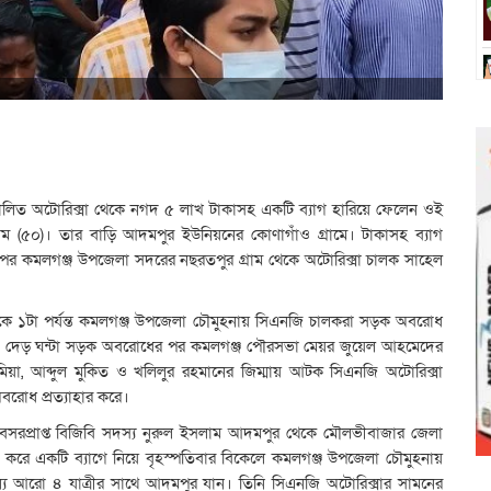
িত অটোরিক্সা থেকে নগদ ৫ লাখ টাকাসহ একটি ব্যাগ হারিয়ে ফেলেন ওই
ইসলাম (৫০)। তার বাড়ি আদমপুর ইউনিয়নের কোণাগাঁও গ্রামে। টাকাসহ ব্যাগ
 পর কমলগঞ্জ উপজেলা সদরের নছরতপুর গ্রাম থেকে অটোরিক্সা চালক সাহেল
া থেকে ১টা পর্যন্ত কমলগঞ্জ উপজেলা চৌমুহনায় সিএনজি চালকরা সড়ক অবরোধ
য়। দেড় ঘন্টা সড়ক অবরোধের পর কমলগঞ্জ পৌরসভা মেয়র জুয়েল আহমেদের
িয়া, আব্দুল মুকিত ও খলিলুর রহমানের জিম্মায় আটক সিএনজি অটোরিক্সা
রোধ প্রত্যাহার করে।
 অবসরপ্রাপ্ত বিজিবি সদস্য নুরুল ইসলাম আদমপুর থেকে মৌলভীবাজার জেলা
 করে একটি ব্যাগে নিয়ে বৃহস্পতিবার বিকেলে কমলগঞ্জ উপজেলা চৌমুহনায়
 আরো ৪ যাত্রীর সাথে আদমপুর যান। তিনি সিএনজি অটোরিক্সার সামনের