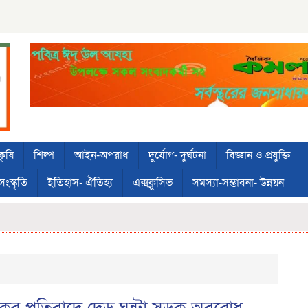
কৃষি
শিল্প
আইন-অপরাধ
দুর্যোগ- দুর্ঘটনা
বিজ্ঞান ও প্রযুক্তি
সংস্কৃতি
ইতিহাস- ঐতিহ্য
এক্সক্লুসিভ
সমস্যা-সম্ভাবনা- উন্নয়ন