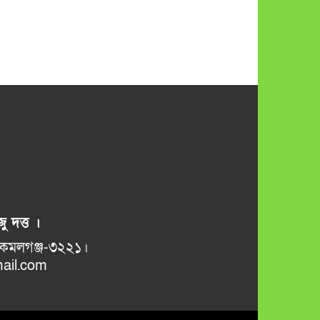
ু দত্ত ।
ভানুগাছ বাজার, কমলগঞ্জ-৩২২১।
il.com